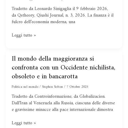
sviluppo
Tradotto da Leonardo Sinigaglia il 9 febbraio 2026,
della
da Qstheory, Qiushi Journal, n. 3, 2026. La finanza è il
finanza
fulcro dell’economia moderna, una
in
un
Leggi tutto »
Paese
socialista
Il mondo della maggioranza si
Il
mondo
confronta con un Occidente nichilista,
della
obsoleto e in bancarotta
maggioranza
si
Politica nel mondo
/
Stephen Sefton
/
7 Ottobre 2025
confronta
Tradotto da Controinformazione, da Globalizacion.
con
Dall’Iran al Venezuela alla Russia, ciascuna delle diverse
un
e gravissime minacce alla pace internazionale dimostra
Occidente
nichilista,
obsoleto
Leggi tutto »