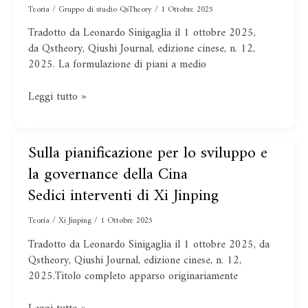
per
Teoria
/
Gruppo di studio QsTheory
/
1 Ottobre 2025
la
Tradotto da Leonardo Sinigaglia il 1 ottobre 2025,
formulazione
da Qstheory, Qiushi Journal, edizione cinese, n. 12,
e
2025. La formulazione di piani a medio
l’attuazione
di
piani
Leggi tutto »
a
medio
e
Sedici
Sulla pianificazione per lo sviluppo e
Sulla
lungo
interventi
pianificazione
la governance della Cina
termine
di
per
Sedici interventi di Xi Jinping
Xi
lo
Jinping
sviluppo
Teoria
/
Xi Jinping
/
1 Ottobre 2025
e
Tradotto da Leonardo Sinigaglia il 1 ottobre 2025, da
la
Qstheory, Qiushi Journal, edizione cinese, n. 12,
governance
2025.Titolo completo apparso originariamente
della
Cina