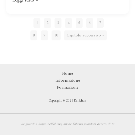
Leggi tutto »
1
2
3
4
5
6
7
8
9
10
Capitolo successivo »
Home
Informazione
Formazione
Copyright © 2026 Katéchon
Se guardi a lungo nell'abisso,
anche l'abisso guarderà dentro di te