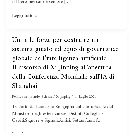
Pechino?
il libero mercato è sempre […]
Leggi tutto »
Il
Unire le forze per costruire un
Unire
discorso
le
sistema giusto ed equo di governance
di
forze
globale dell’intelligenza artificiale
Xi
per
Jinping
costruire
Il discorso di Xi Jinping all'apertura
all'apertura
un
della Conferenza Mondiale sull'IA di
della
sistema
Conferenza
Shanghai
giusto
Mondiale
ed
sull'IA
Politica nel mondo
,
Scienze
/
Xi Jinping
/
17 Luglio 2026
equo
di
di
Tradotto da Leonardo Sinigaglia dal sito ufficiale del
Shanghai
governance
Ministero degli esteri cinese. Distinti Colleghi e
globale
Ospiti,Signore e Signori,Amici, Settant’anni fa,
dell’intelligenza