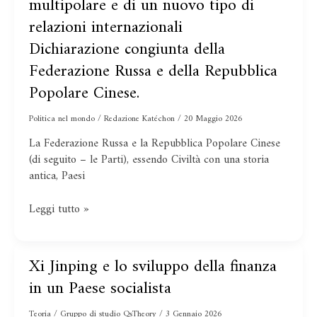
multipolare e di un nuovo tipo di
della
di
relazioni internazionali
Federazione
un
Russa
mondo
Dichiarazione congiunta della
e
multipolare
Federazione Russa e della Repubblica
della
e
Repubblica
Popolare Cinese.
di
Popolare
un
Cinese.
Politica nel mondo
/
Redazione Katéchon
/
20 Maggio 2026
nuovo
tipo
La Federazione Russa e la Repubblica Popolare Cinese
di
(di seguito – le Parti), essendo Civiltà con una storia
relazioni
antica, Paesi
internazionali
Leggi tutto »
Xi Jinping e lo sviluppo della finanza
Xi
Jinping
in un Paese socialista
e
lo
Teoria
/
Gruppo di studio QsTheory
/
3 Gennaio 2026