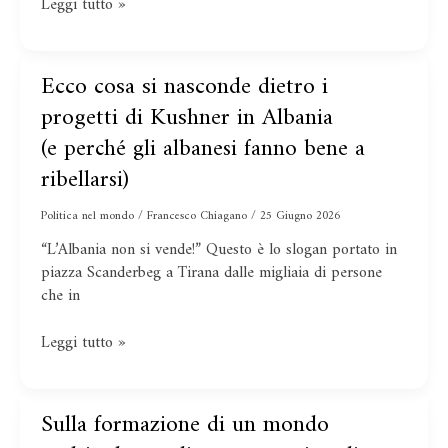
artificiale
Leggi tutto »
(e
Ecco cosa si nasconde dietro i
Ecco
perché
cosa
progetti di Kushner in Albania
gli
si
(e perché gli albanesi fanno bene a
albanesi
nasconde
fanno
dietro
ribellarsi)
bene
i
a
progetti
Politica nel mondo
/
Francesco Chiagano
/
25 Giugno 2026
ribellarsi)
di
“L’Albania non si vende!” Questo è lo slogan portato in
Kushner
piazza Scanderbeg a Tirana dalle migliaia di persone
in
che in
Albania
Leggi tutto »
Dichiarazione
Sulla formazione di un mondo
Sulla
congiunta
formazione