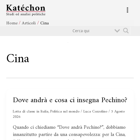
Vai
Main
al
Menu
contenuto
Home
Articoli
Cina
Cerca
Cina
Dove andrà e cosa ci insegna Pechino?
Dove
andrà
Lotta di classe in Italia
,
Politica nel mondo
/
Luca Cozzolino
/
5 Agosto
e
2026
cosa
ci
Quando ci chiediamo “Dove andrà Pechino?”, dobbiamo
insegna
innanzitutto partire da una consapevolezza: per la Cina,