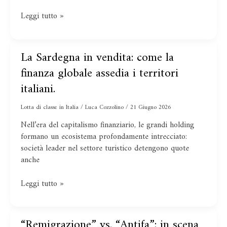
Leggi tutto »
La Sardegna in vendita: come la
La
Sardegna
finanza globale assedia i territori
in
italiani.
vendita:
come
Lotta di classe in Italia
/
Luca Cozzolino
/
21 Giugno 2026
la
Nell’era del capitalismo finanziario, le grandi holding
finanza
formano un ecosistema profondamente intrecciato:
globale
società leader nel settore turistico detengono quote
assedia
anche
i
territori
italiani.
Leggi tutto »
“Remigrazione” vs. “Antifa”: in scena
“Remigrazione”