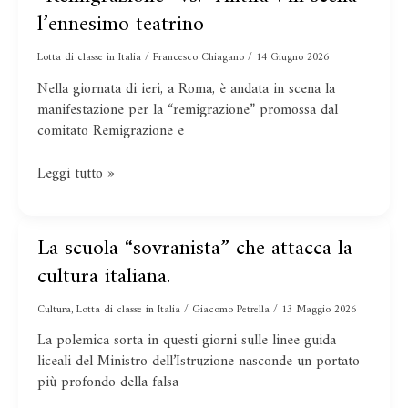
vs.
l’ennesimo teatrino
“Antifa”:
in
Lotta di classe in Italia
/
Francesco Chiagano
/
14 Giugno 2026
scena
Nella giornata di ieri, a Roma, è andata in scena la
l’ennesimo
manifestazione per la “remigrazione” promossa dal
teatrino
comitato Remigrazione e
Leggi tutto »
La scuola “sovranista” che attacca la
La
scuola
cultura italiana.
“sovranista”
che
Cultura
,
Lotta di classe in Italia
/
Giacomo Petrella
/
13 Maggio 2026
attacca
La polemica sorta in questi giorni sulle linee guida
la
liceali del Ministro dell’Istruzione nasconde un portato
cultura
più profondo della falsa
italiana.