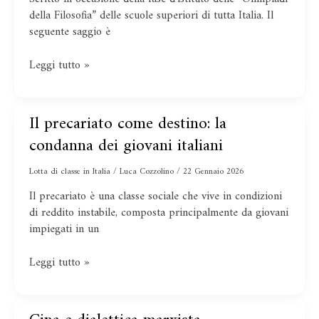
della Filosofia” delle scuole superiori di tutta Italia. Il
seguente saggio è
Leggi tutto »
Il precariato come destino: la
Il
precariato
condanna dei giovani italiani
come
destino:
Lotta di classe in Italia
/
Luca Cozzolino
/
22 Gennaio 2026
la
Il precariato è una classe sociale che vive in condizioni
condanna
di reddito instabile, composta principalmente da giovani
dei
impiegati in un
giovani
italiani
Leggi tutto »
Cina