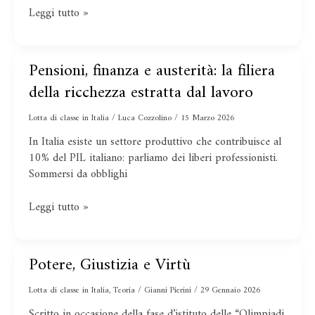
Leggi tutto »
Pensioni, finanza e austerità: la filiera
Pensioni,
finanza
della ricchezza estratta dal lavoro
e
austerità:
Lotta di classe in Italia
/
Luca Cozzolino
/
15 Marzo 2026
la
In Italia esiste un settore produttivo che contribuisce al
filiera
10% del PIL italiano: parliamo dei liberi professionisti.
della
Sommersi da obblighi
ricchezza
estratta
Leggi tutto »
dal
lavoro
Potere, Giustizia e Virtù
Potere,
Giustizia
Lotta di classe in Italia
,
Teoria
/
Gianni Pierini
/
29 Gennaio 2026
e
Virtù
Scritto in occasione della fase d’istituto delle “Olimpiadi