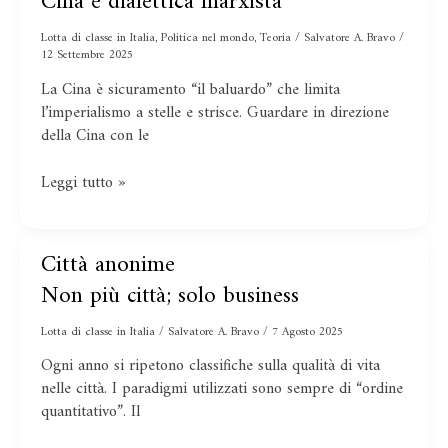
Cina e dialettica marxista
e
Lotta di classe in Italia
,
Politica nel mondo
,
Teoria
/
Salvatore A. Bravo
/
dialettica
12 Settembre 2025
marxista
La Cina è sicuramento “il baluardo” che limita
l’imperialismo a stelle e strisce. Guardare in direzione
della Cina con le
Leggi tutto »
Non
Città anonime
Città
più
anonime
Non più città; solo business
città;
solo
Lotta di classe in Italia
/
Salvatore A. Bravo
/
7 Agosto 2025
business
Ogni anno si ripetono classifiche sulla qualità di vita
nelle città. I paradigmi utilizzati sono sempre di “ordine
quantitativo”. Il