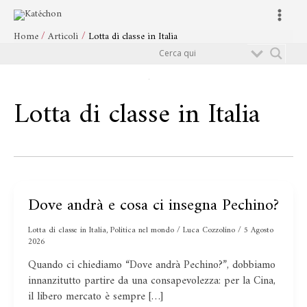
Vai
Main
al
Menu
Home
Articoli
Lotta di classe in Italia
contenuto
Cerca
Lotta di classe in Italia
Dove andrà e cosa ci insegna Pechino?
Dove
andrà
Lotta di classe in Italia
,
Politica nel mondo
/
Luca Cozzolino
/
5 Agosto
e
2026
cosa
ci
Quando ci chiediamo “Dove andrà Pechino?”, dobbiamo
insegna
innanzitutto partire da una consapevolezza: per la Cina,
Pechino?
il libero mercato è sempre […]