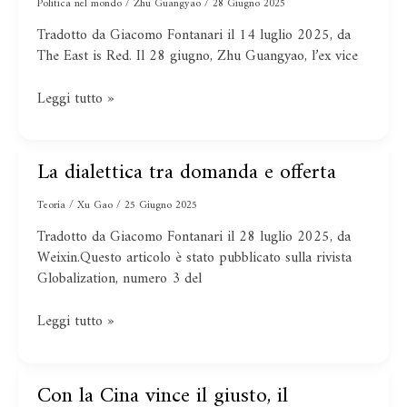
la
dominio
Politica nel mondo
/
Zhu Guangyao
/
28 Giugno 2025
centralizzazione
del
Tradotto da Giacomo Fontanari il 14 luglio 2025, da
normativa
dollaro
The East is Red. Il 28 giugno, Zhu Guangyao, l’ex vice
e
una
Leggi tutto »
"terza
fase"
di
La dialettica tra domanda e offerta
Bretton
La
Woods.
dialettica
Teoria
/
Xu Gao
/
25 Giugno 2025
tra
domanda
Tradotto da Giacomo Fontanari il 28 luglio 2025, da
e
Weixin.Questo articolo è stato pubblicato sulla rivista
offerta
Globalization, numero 3 del
Leggi tutto »
Con la Cina vince il giusto, il
Con