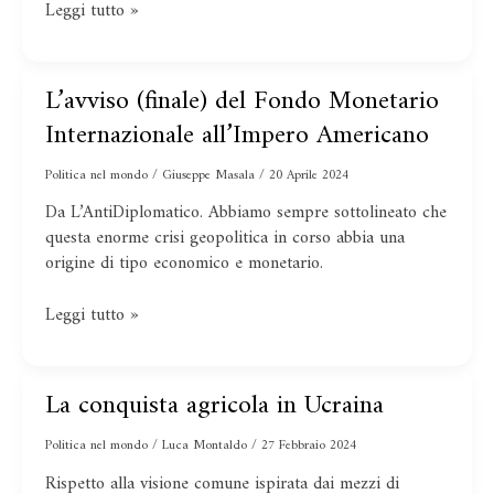
Leggi tutto »
L’avviso (finale) del Fondo Monetario
L’avviso
(finale)
Internazionale all’Impero Americano
del
Fondo
Politica nel mondo
/
Giuseppe Masala
/
20 Aprile 2024
Monetario
Da L’AntiDiplomatico. Abbiamo sempre sottolineato che
Internazionale
questa enorme crisi geopolitica in corso abbia una
all’Impero
origine di tipo economico e monetario.
Americano
Leggi tutto »
La conquista agricola in Ucraina
La
conquista
Politica nel mondo
/
Luca Montaldo
/
27 Febbraio 2024
agricola
in
Rispetto alla visione comune ispirata dai mezzi di