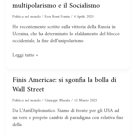
la
multipolarismo e il Socialismo
Cina
vince
Politica nel mondo
/
Eros Rossi Fomin
/
4 Aprile 2025
il
Ho recentemente scritto sulla vittoria della Russia in
giusto,
Ucraina, che ha determinato lo sfaldamento del blocco
il
occidentale, la fine dell’unipolarismo
multipolarismo
e
Leggi tutto »
il
Socialismo
Finis Americae: si sgonfia la bolla di
Finis
Americae:
Wall Street
si
sgonfia
Politica nel mondo
/
Giuseppe Masala
/
12 Marzo 2025
la
Da L’AntiDiplomatico. Siamo di fronte per gli USA ad
bolla
un vero e proprio cambio di paradigma con relativa fine
di
della
Wall
Street