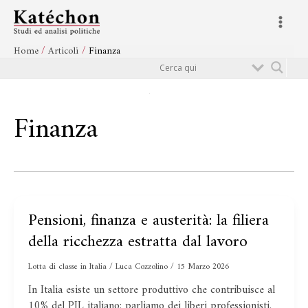
Vai
Main
al
Menu
contenuto
Home
Articoli
Finanza
Cerca
Finanza
Pensioni, finanza e austerità: la filiera
Pensioni,
finanza
della ricchezza estratta dal lavoro
e
austerità:
Lotta di classe in Italia
/
Luca Cozzolino
/
15 Marzo 2026
la
In Italia esiste un settore produttivo che contribuisce al
filiera
10% del PIL italiano: parliamo dei liberi professionisti.