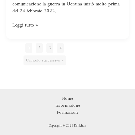
Ucraina
comunicazione la guerra in Ucraina iniziò molto prima
del 24 febbraio 2022,
Leggi tutto »
1
2
3
4
Capitolo successivo »
Home
Informazione
Formazione
Copyright © 2026 Katéchon