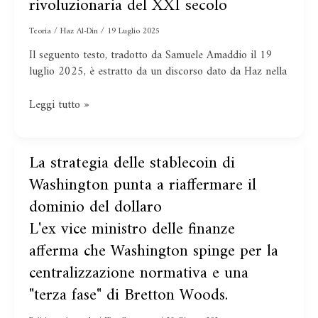
rivoluzionaria del XXI secolo
contadini”:
la
Teoria
/
Haz Al-Din
/
19 Luglio 2025
classe
Il seguento testo, tradotto da Samuele Amaddio il 19
rivoluzionaria
luglio 2025, è estratto da un discorso dato da Haz nella
del
XXI
Leggi tutto »
secolo
L'ex
La strategia delle stablecoin di
La
vice
strategia
Washington punta a riaffermare il
ministro
delle
dominio del dollaro
delle
stablecoin
finanze
di
L'ex vice ministro delle finanze
afferma
Washington
afferma che Washington spinge per la
che
punta
Washington
centralizzazione normativa e una
a
spinge
riaffermare
"terza fase" di Bretton Woods.
per
il