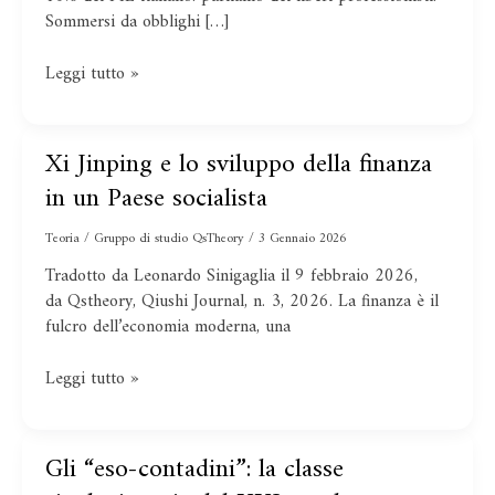
della
Sommersi da obblighi […]
ricchezza
estratta
Leggi tutto »
dal
lavoro
Xi Jinping e lo sviluppo della finanza
Xi
Jinping
in un Paese socialista
e
lo
Teoria
/
Gruppo di studio QsTheory
/
3 Gennaio 2026
sviluppo
Tradotto da Leonardo Sinigaglia il 9 febbraio 2026,
della
da Qstheory, Qiushi Journal, n. 3, 2026. La finanza è il
finanza
fulcro dell’economia moderna, una
in
un
Leggi tutto »
Paese
socialista
Gli “eso-contadini”: la classe
Gli
“eso-