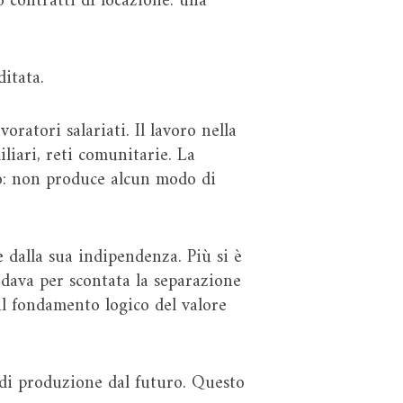
o contratti di locazione: una
ditata.
oratori salariati. Il lavoro nella
liari, reti comunitarie. La
ro: non produce alcun modo di
e dalla sua indipendenza. Più si è
 dava per scontata la separazione
 il fondamento logico del valore
i di produzione dal futuro. Questo