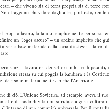
rietari ‒ che vivono sia di terra propria sia di terre 
 Non traggono plusvalore dagli altri; piuttosto, rendono
l proprio lavoro, lo fanno semplicemente per sussister
efinire un “logos oscuro” ‒ un ordine implicito che g
tuisce la base materiale della socialità stessa ‒ la con
tato.
bero senza i lavoratori dei settori industriali pesanti,
ondizione stessa su cui poggia la bandiera e la Costitu
e idee: sono materialmente ciò che l’America è.
e di ciò. L’Unione Sovietica, ad esempio, aveva il suo 
concetto di modo di vita non si riduce a gusti culturali 
e all’interno di una comunità universale. Per il contad