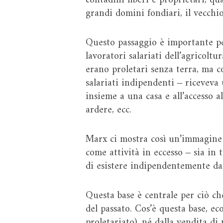
contadini liberi e proprietari, qua
grandi domini fondiari, il vecchio
Questo passaggio è importante pe
lavoratori salariati dell’agricolt
erano proletari senza terra, ma c
salariati indipendenti ‒ riceveva 
insieme a una casa e all’accesso a
ardere, ecc.
Marx ci mostra così un’immagine s
come attività in eccesso ‒ sia in
di esistere indipendentemente dal
Questa base è centrale per ciò ch
del passato. Cos’è questa base, e
proletariato), né dalla vendita di