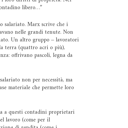
 i loro diritti di proprietà. Nei
 contadino libero…”
 salariato. Marx scrive che i
oravano nelle grandi tenute. Non
iato. Un altro gruppo ‒ lavoratori
a terra (quattro acri o più),
nza: offrivano pascoli, legna da
 salariato non per necessità, ma
base materiale che permette loro
a a questi contadini proprietari
el lavoro (come per il
razione di rendita (come i