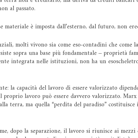
lla terra non è ereditario, ma deriva da crediti bancari 
non al passato.
se materiale è imposta dall’esterno, dal futuro, non ere
nziali, molti vivono sia come eso-contadini che come lav
iste sopra una base più fondamentale ‒ proprietà fami
ente integrata nelle istituzioni, non ha un esoschelet
te: la capacità del lavoro di essere valorizzato dipend
 il proprio lavoro può essere davvero valorizzato. Marx
alla terra, ma quella “perdita del paradiso” costituisce
me, dopo la separazione, il lavoro si riunisce ai mezz