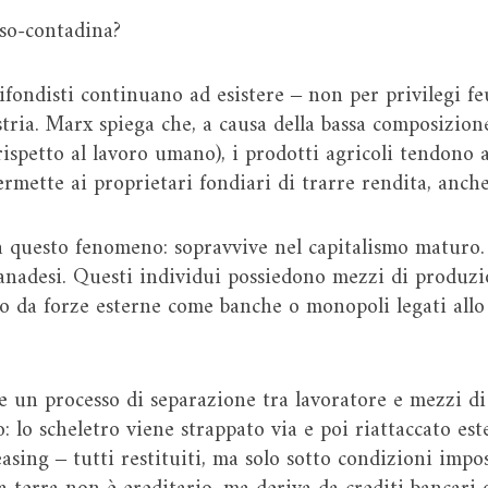
so-contadina?
tifondisti continuano ad esistere ‒ non per privilegi fe
stria. Marx spiega che, a causa della bassa composizion
ispetto al lavoro umano), i prodotti agricoli tendono 
rmette ai proprietari fondiari di trarre rendita, anche
a questo fenomeno: sopravvive nel capitalismo maturo. S
 canadesi. Questi individui possiedono mezzi di produz
to da forze esterne come banche o monopoli legati allo 
e un processo di separazione tra lavoratore e mezzi d
 lo scheletro viene strappato via e poi riattaccato es
asing ‒ tutti restituiti, ma solo sotto condizioni impost