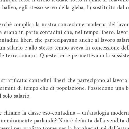
lunque fosse il titolo feudale sotto il quale si celavano
 balivo, egli stesso servo della gleba, fu sostituito dal
rché complica la nostra concezione moderna del lavoro
ura erano in parte contadini che, nel tempo libero, lav
ontadini liberi che partecipavano anche al lavoro salar
un salario e allo stesso tempo aveva in concessione dell
lle terre comuni. Queste terre permettevano la sussiste
tratificata: contadini liberi che partecipano al lavoro
 termini di tempo che di popolazione. Possiedono una 
 solo salario.
e chiamo la classe eso-contadina ‒ un’analogia modern
conomicamente parlando? Non è definita dalla vendita d
 merci per profitto (come per la borghesia), né dall’est