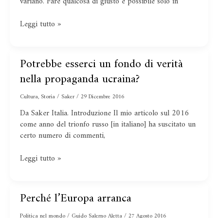
variano. Fare qualcosa di giusto è possibile solo in
Leggi tutto »
Potrebbe esserci un fondo di verità
Potrebbe
esserci
nella propaganda ucraina?
un
fondo
Cultura
,
Storia
/
Saker
/
29 Dicembre 2016
di
Da Saker Italia. Introduzione Il mio articolo sul 2016
verità
come anno del trionfo russo [in italiano] ha suscitato un
nella
certo numero di commenti,
propaganda
ucraina?
Leggi tutto »
Perché l’Europa arranca
Perché
l’Europa
Politica nel mondo
/
Guido Salerno Aletta
/
27 Agosto 2016