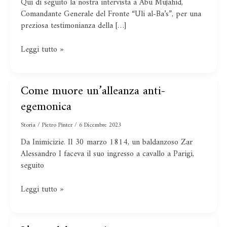
Qui di seguito la nostra intervista a Abu Mujahid,
al
Comandante Generale del Fronte “Uli al-Ba’s”, per una
Fronte
preziosa testimonianza della […]
di
Resistenza
Islamico
Leggi tutto »
della
Siria
Come muore un’alleanza anti-
Come
muore
egemonica
un’alleanza
anti-
Storia
/
Pietro Pinter
/
6 Dicembre 2023
egemonica
Da Inimicizie. Il 30 marzo 1814, un baldanzoso Zar
Alessandro I faceva il suo ingresso a cavallo a Parigi,
seguito
Leggi tutto »