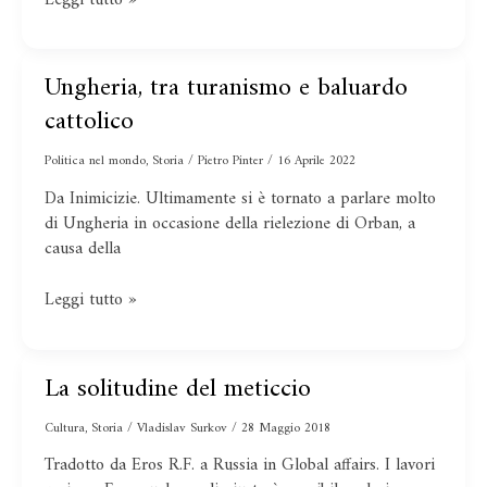
Ungheria, tra turanismo e baluardo
Ungheria,
tra
cattolico
turanismo
e
Politica nel mondo
,
Storia
/
Pietro Pinter
/
16 Aprile 2022
baluardo
Da Inimicizie. Ultimamente si è tornato a parlare molto
cattolico
di Ungheria in occasione della rielezione di Orban, a
causa della
Leggi tutto »
La solitudine del meticcio
La
solitudine
Cultura
,
Storia
/
Vladislav Surkov
/
28 Maggio 2018
del
meticcio
Tradotto da Eros R.F. a Russia in Global affairs. I lavori