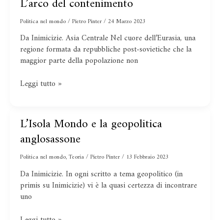
L’arco del contenimento
L’arco
del
Politica nel mondo
/
Pietro Pinter
/
24 Marzo 2023
contenimento
Da Inimicizie. Asia Centrale Nel cuore dell’Eurasia, una
regione formata da repubbliche post-sovietiche che la
maggior parte della popolazione non
Leggi tutto »
L’Isola Mondo e la geopolitica
L’Isola
Mondo
anglosassone
e
la
Politica nel mondo
,
Teoria
/
Pietro Pinter
/
13 Febbraio 2023
geopolitica
Da Inimicizie. In ogni scritto a tema geopolitico (in
anglosassone
primis su Inimicizie) vi è la quasi certezza di incontrare
uno
Leggi tutto »