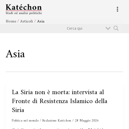
Vai
Main
al
Menu
contenuto
Home
Articoli
Asia
Cerca
Asia
La Siria non è morta: intervista al
La
Siria
Fronte di Resistenza Islamico della
non
Siria
è
morta:
Politica nel mondo
/
Redazione Katéchon
/
28 Maggio 2026
intervista