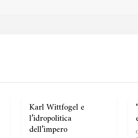
Karl Wittfogel e
Karl
Wittfogel
C
l’idropolitica
e
dell’impero
l’idropolitica