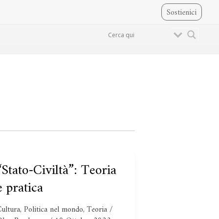
Sostienici
“Stato-Civiltà”: Teoria
“Stato-
iviltà”:
e pratica
Teoria
e
Cultura
,
Politica nel mondo
,
Teoria
/