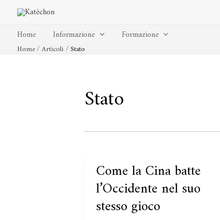
Vai
al
contenuto
Home
Informazione
Formazione
Home
Articoli
Stato
Stato
I
Come la Cina batte
Come
mercati
la
l’Occidente nel suo
di
Cina
stesso gioco
investimento
batte