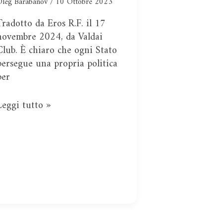
pratica
Oleg Barabanov
/
10 Ottobre 2023
Tradotto da Eros R.F. il 17
novembre 2024, da Valdai
Club. È chiaro che ogni Stato
persegue una propria politica
per
Leggi tutto »