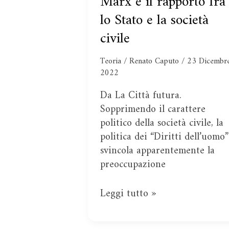
Marx e il rapporto fra
e
lo Stato e la società
il
civile
rapporto
fra
Teoria
/
Renato Caputo
/
23 Dicembr
lo
2022
Stato
Da La Città futura.
e
Sopprimendo il carattere
la
politico della società civile, la
società
politica dei “Diritti dell’uomo”
civile
svincola apparentemente la
preoccupazione
Leggi tutto »