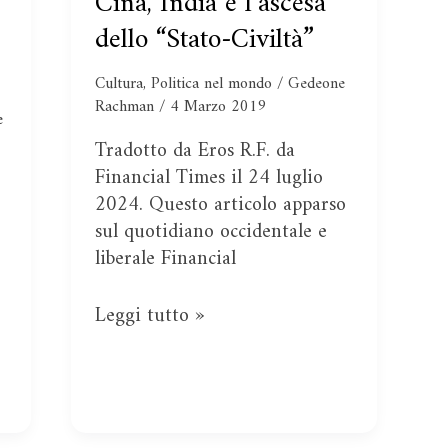
Cina, India e l’ascesa
India
dello “Stato-Civiltà”
e
l’ascesa
Cultura
,
Politica nel mondo
/
Gedeone
dello
Rachman
/
4 Marzo 2019
e
“Stato-
Tradotto da Eros R.F. da
Civiltà”
Financial Times il 24 luglio
2024. Questo articolo apparso
sul quotidiano occidentale e
liberale Financial
Leggi tutto »