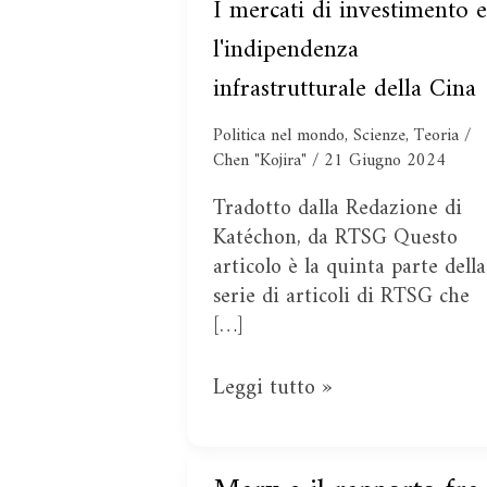
e
l’Occidente
I mercati di investimento e
l'indipendenza
nel
l'indipendenza
infrastrutturale
suo
infrastrutturale della Cina
della
stesso
Cina
gioco
Politica nel mondo
,
Scienze
,
Teoria
/
Chen "Kojira"
/
21 Giugno 2024
Tradotto dalla Redazione di
Katéchon, da RTSG Questo
articolo è la quinta parte della
serie di articoli di RTSG che
[…]
Leggi tutto »
Marx