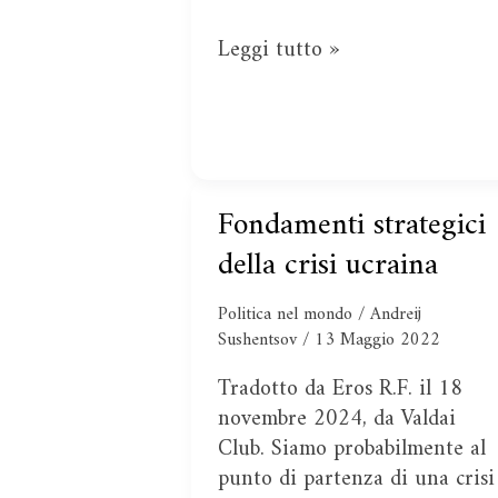
Leggi tutto »
Fondamenti strategici
Fondamenti
strategici
della crisi ucraina
della
crisi
Politica nel mondo
/
Andreij
ucraina
Sushentsov
/
13 Maggio 2022
Tradotto da Eros R.F. il 18
novembre 2024, da Valdai
Club. Siamo probabilmente al
punto di partenza di una crisi