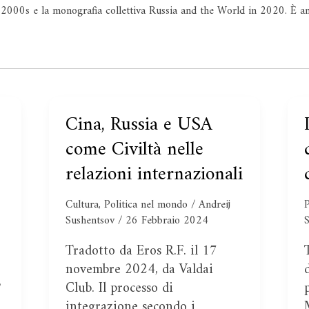
 2000s e la monografia collettiva Russia and the World in 2020. È an
Cina, Russia e USA
Cina,
Russia
come Civiltà nelle
e
l
relazioni internazionali
USA
come
d
Cultura
,
Politica nel mondo
/
Andreij
P
Civiltà
Sushentsov
/
26 Febbraio 2024
nelle
a
Tradotto da Eros R.F. il 17
relazioni
novembre 2024, da Valdai
internazionali
,
Club. Il processo di
integrazione secondo i