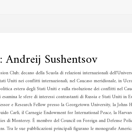
: Andreij Sushentsov
sion Club; decano della Scuola di relazioni internazionali dell'Univ
Stati Uniti nei conflitti internazionali, nel Caucaso meridionale, in Uc
litica estera degli Stati Uniti e sulla risoluzione dei conflitti nel Ca
 esamina le sfere di interessi contrastanti di Russia e Stati Uniti in
ofessor e Research Fellow presso la Georgetown University, la Johns H
Guido Carli, il Carnegie Endowment for International Peace, la Harvard
tudies di Monterey. È membro del Council on Foreign and Defense Po
s. Tra le sue pubblicazioni principali figurano le monografie Americ