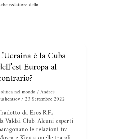
che redattore della
L’Ucraina è la Cuba
L’Ucraina
è
dell’est Europa al
a
contrario?
Cuba
ell’est
olitica nel mondo
/
Andreij
Europa
Sushentsov
/
23 Settembre 2022
l
Tradotto da Eros R.F.,
contrario?
da Valdai Club. Alcuni esperti
paragonano le relazioni tra
Mosca e Kiev a quelle tra gli