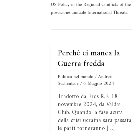
US Policy in the Regional Conflicts of the
previsione annuale International Threats.
Perché ci manca la
Perché
ci
Guerra fredda
manca
la
Politica nel mondo
/
Andreij
Guerra
Sushentsov
/
6 Maggio 2024
fredda
Tradotto da Eros R.F. 18
novembre 2024, da Valdai
Club. Quando la fase acuta
della crisi ucraina sarà passata
le parti torneranno […]