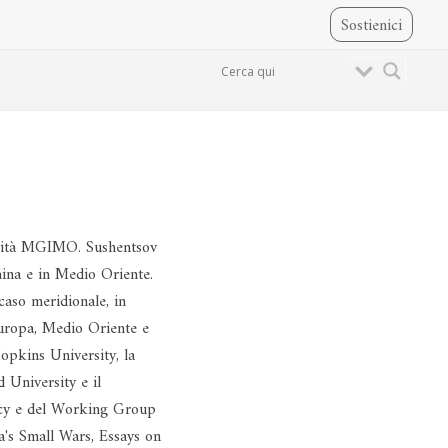
Sostienici
ersità MGIMO. Sushentsov
raina e in Medio Oriente.
ucaso meridionale, in
 Europa, Medio Oriente e
opkins University, la
 University e il
licy e del Working Group
a's Small Wars, Essays on