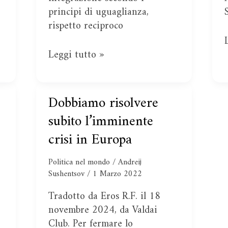
principi di uguaglianza,
rispetto reciproco
Leggi tutto »
Dobbiamo risolvere
Dobbiamo
risolvere
subito l’imminente
subito
crisi in Europa
l’imminente
crisi
Politica nel mondo
/
Andreij
in
Sushentsov
/
1 Marzo 2022
Europa
Tradotto da Eros R.F. il 18
novembre 2024, da Valdai
Club. Per fermare lo