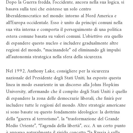
Dopo la Guerra fredda, l’occidente, ancora nella sua logica, si
basava sulla tesi che esistesse un solo centro
liberaldemocratico nel mondo: intorno al Nord America e
all’Europa occidentale. Esso è unito da principi comuni nella
sua vita interna e comporta il perseguimento di una politica
estera comune basata su valori comuni. L’obiettivo era quello
di espandere questo nucleo e includere gradualmente altre
regioni del mondo, “macinandole” ed eliminando gli impulsi
all’autonomia strategica nella sfera della sicurezza.
Nel 1992, Anthony Lake, consigliere per la sicurezza
nazionale del Presidente degli Stati Uniti, ha esposto questa
linea in modo esauriente in un discorso alla Johns Hopkins
University, affermando che il compito degli Stati Uniti è quello
di espandere la zona delle democrazie liberali, che finirà per
includere tutte le regioni del mondo. Altre strategie americane
si sono basate su questo fondamento ideologico: la dottrina
della “guerra al terrorismo”, la “trasformazione del Grande
Medio Oriente”, “l’agenda della libertà”, ecc. A un certo punto
è apparso naturalmente il rigido concetto “la Russia è sulla