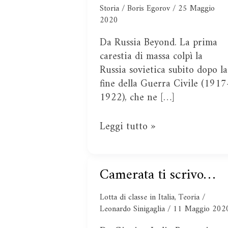
Urss
Storia
/
Boris Egorov
/
25 Maggio
ci
2020
furono
Da Russia Beyond. La prima
delle
carestia di massa colpì la
terribili
Russia sovietica subito dopo la
carestie
fine della Guerra Civile (1917
1922), che ne […]
Leggi tutto »
Camerata ti scrivo…
Camerata
ti
Lotta di classe in Italia
,
Teoria
/
scrivo…
Leonardo Sinigaglia
/
11 Maggio 202