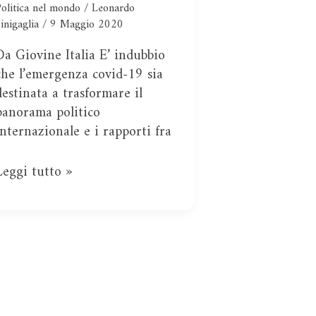
olitica nel mondo
/
Leonardo
caso
inigaglia
/
9 Maggio 2020
del
Da Giovine Italia E’ indubbio
Venezuela
che l’emergenza covid-19 sia
destinata a trasformare il
panorama politico
internazionale e i rapporti fra
Leggi tutto »