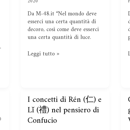
martirio
2020
di
Da M-48.it “Nel mondo deve
Martí
esserci una certa quantità di
decoro, così come deve esserci
una certa quantità di luce.
-
Leggi tutto »
I concetti di Rén (仁) e
I
concetti
Lǐ (禮) nel pensiero di
di
Confucio
0
Rén
(仁)
i