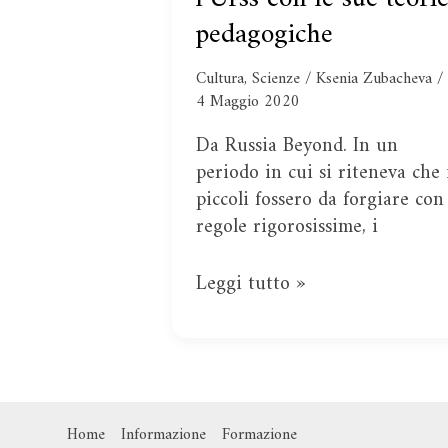
libertà:
pedagogiche
la
famiglia
Cultura
,
Scienze
/
Ksenia Zubacheva
/
che
4 Maggio 2020
scioccò
Da Russia Beyond. In un
l’Urss
periodo in cui si riteneva che 
con
piccoli fossero da forgiare con
le
regole rigorosissime, i
sue
teorie
Leggi tutto »
pedagogiche
Home
Informazione
Formazione