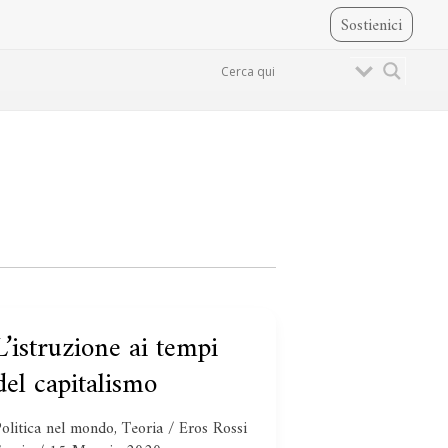
Sostienici
L’istruzione ai tempi
L’istruzione
i
del capitalismo
tempi
del
olitica nel mondo
,
Teoria
/
Eros Rossi