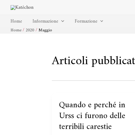
Vai
al
contenuto
Home
Informazione
Formazione
Home
2020
Maggio
Articoli pubblic
Quando e perché in
Quando
e
Urss ci furono delle
perché
terribili carestie
in