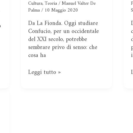
Cultura
,
Teoria
/
Manuel Valter De
P
e
a
Palma
/
10 Maggio 2020
S
Lǐ
Da La Fionda. Oggi studiare
(禮)
o
Confucio, per un occidentale
nel
del XXI secolo, potrebbe
pensiero
sembrare privo di senso: che
di
cosa ha
Confucio
Leggi tutto »
e