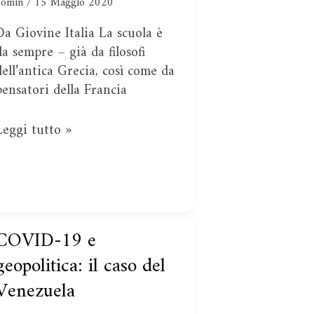
capitalismo
Fomin
/
15 Maggio 2020
Da Giovine Italia La scuola è
da sempre – già da filosofi
dell’antica Grecia, così come da
pensatori della Francia
Leggi tutto »
COVID-19 e
COVID-
19
geopolitica: il caso del
e
Venezuela
geopolitica:
l