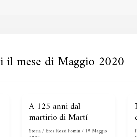
ati il mese di Maggio 2020
A 125 anni dal
A
125
a
martirio di Martí
anni
dal
Storia
/
Eros Rossi Fomin
/
19 Maggio
P