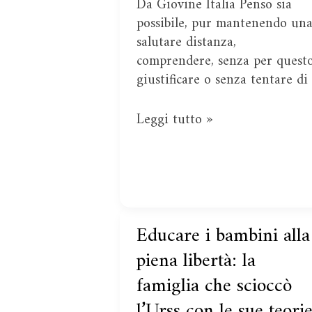
Da Giovine Italia Penso sia
possibile, pur mantenendo un
salutare distanza,
comprendere, senza per quest
giustificare o senza tentare di
Leggi tutto »
Educare i bambini alla
Educare
i
piena libertà: la
bambini
famiglia che scioccò
alla
l’Urss con le sue teori
piena