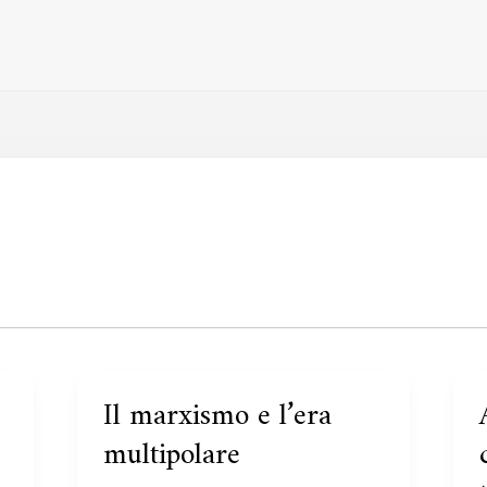
Il marxismo e l’era
Il
marxismo
r
multipolare
e