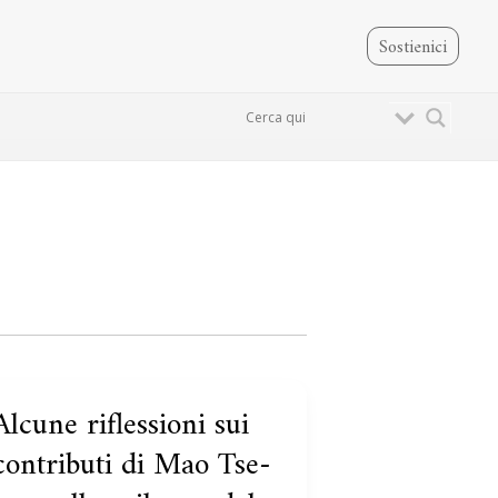
Sostienici
Sulle
Alcune riflessioni sui
Alcune
contraddizioni
iflessioni
contributi di Mao Tse-
sui