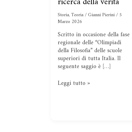
ricerca della verità
contraddizioni
come
Storia
,
Teoria
/
Gianni Pierini
/
5
ricerca
Marzo 2026
della
Scritto in occasione della fase
verità
regionale delle “Olimpiadi
della Filosofia” delle scuole
superiori di tutta Italia. Il
seguente saggio è […]
Leggi tutto »