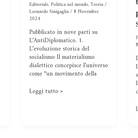
l’era
Editoriale
,
Politica nel mondo
,
Teoria
/
multipolare
Leonardo Sinigaglia
/
8 Novembre
2024
Pubblicato in nove parti su
P
L’AntiDiplomatico. 1.
a
L’evoluzione storica del
socialismo Il materialismo
dialettico concepisce l’universo
come “un movimento della
Leggi tutto »