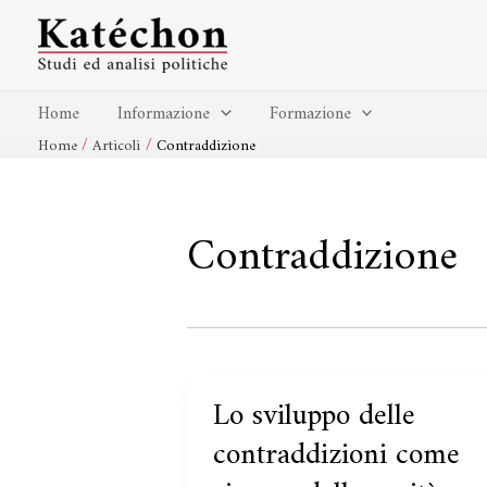
Vai
al
contenuto
Home
Informazione
Formazione
Home
Articoli
Contraddizione
Contraddizione
Lo sviluppo delle
Lo
sviluppo
contraddizioni come
delle