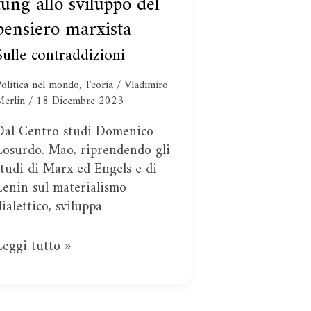
tung allo sviluppo del
contributi
pensiero marxista
di
Mao
Sulle contraddizioni
Tse-
tung
olitica nel mondo
,
Teoria
/
Vladimiro
llo
Merlin
/
18 Dicembre 2023
sviluppo
Dal Centro studi Domenico
del
Losurdo. Mao, riprendendo gli
pensiero
studi di Marx ed Engels e di
marxista
Lenin sul materialismo
dialettico, sviluppa
Leggi tutto »