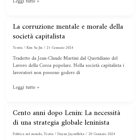
Leggi tutto »
La corruzione mentale e morale della
La
corruzione
società capitalista
mentale
e
Teoria
/
Kim Su Jin
/
21 Gennaio 2024
morale
Tradotto da Jean-Claude Martini dal Quotidiano del
della
Lavoro della Corea popolare. Nella società capitalista i
società
lavoratori non possono godere di
capitalista
Leggi tutto »
Cento anni dopo Lenin: La necessità
Cento
anni
di una strategia globale leninista
dopo
Lenin:
Politica nel mondo
,
Teoria
/
Dayan Jayatilleka
/
20 Gennaio 2024