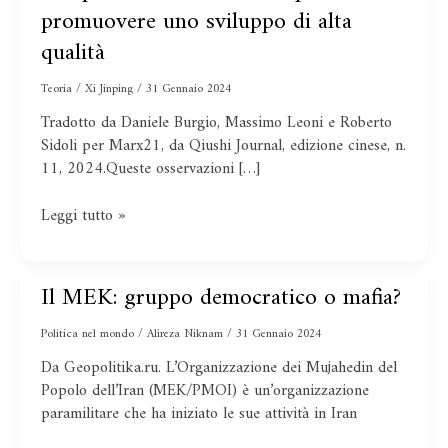
promuovere uno sviluppo di alta
produttive
di
qualità
qualità
è
Teoria
/
Xi Jinping
/
31 Gennaio 2024
essenziale
Tradotto da Daniele Burgio, Massimo Leoni e Roberto
e
Sidoli per Marx21, da Qiushi Journal, edizione cinese, n.
una
11, 2024.Queste osservazioni […]
priorità
fondamentale
Leggi tutto »
per
promuovere
uno
Il MEK: gruppo democratico o mafia?
sviluppo
Il
di
MEK:
alta
Politica nel mondo
/
Alireza Niknam
/
31 Gennaio 2024
gruppo
qualità
democratico
Da Geopolitika.ru. L’Organizzazione dei Mujahedin del
o
Popolo dell’Iran (MEK/PMOI) è un’organizzazione
mafia?
paramilitare che ha iniziato le sue attività in Iran