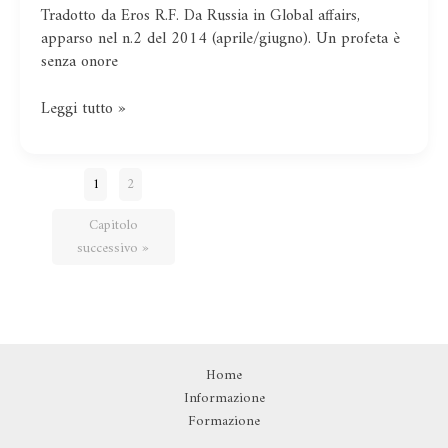
La
Tradotto da Eros R.F. Da Russia in Global affairs,
necessità
apparso nel n.2 del 2014 (aprile/giugno). Un profeta è
di
senza onore
una
strategia
Leggi tutto »
globale
leninista
1
2
Capitolo
successivo »
Home
Informazione
Formazione