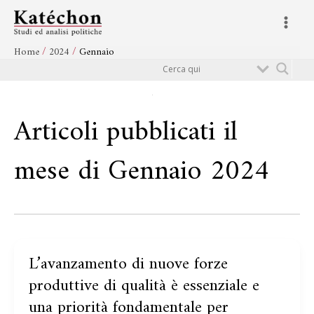
Vai
Main
al
Menu
contenuto
Home
2024
Gennaio
Cerca
Articoli pubblicati il
mese di Gennaio 2024
L’avanzamento di nuove forze
L’avanzamento
di
produttive di qualità è essenziale e
nuove
una priorità fondamentale per
forze