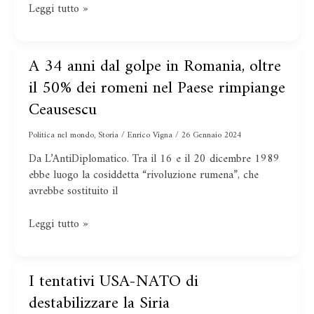
Leggi tutto »
A 34 anni dal golpe in Romania, oltre
A
34
il 50% dei romeni nel Paese rimpiange
anni
Ceausescu
dal
golpe
Politica nel mondo
,
Storia
/
Enrico Vigna
/
26 Gennaio 2024
in
Da L’AntiDiplomatico. Tra il 16 e il 20 dicembre 1989
Romania,
ebbe luogo la cosiddetta “rivoluzione rumena”, che
oltre
avrebbe sostituito il
il
50%
dei
Leggi tutto »
romeni
nel
Paese
I tentativi USA-NATO di
I
rimpiange
tentativi
destabilizzare la Siria
Ceausescu
USA-