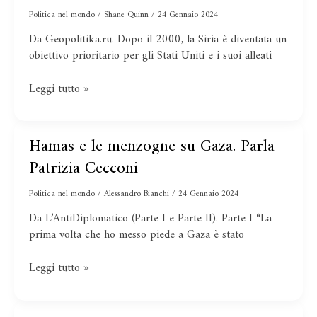
NATO
Politica nel mondo
/
Shane Quinn
/
24 Gennaio 2024
di
Da Geopolitika.ru. Dopo il 2000, la Siria è diventata un
destabilizzare
obiettivo prioritario per gli Stati Uniti e i suoi alleati
la
Siria
Leggi tutto »
Hamas e le menzogne su Gaza. Parla
Hamas
e
Patrizia Cecconi
le
menzogne
Politica nel mondo
/
Alessandro Bianchi
/
24 Gennaio 2024
su
Da L’AntiDiplomatico (Parte I e Parte II). Parte I “La
Gaza.
prima volta che ho messo piede a Gaza è stato
Parla
Patrizia
Leggi tutto »
Cecconi