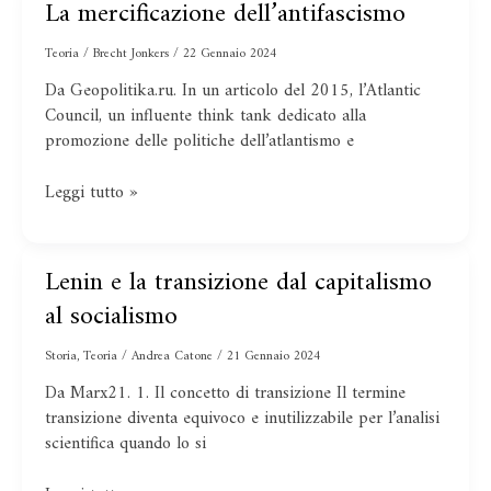
La mercificazione dell’antifascismo
La
mercificazione
Teoria
/
Brecht Jonkers
/
22 Gennaio 2024
dell’antifascismo
Da Geopolitika.ru. In un articolo del 2015, l’Atlantic
Council, un influente think tank dedicato alla
promozione delle politiche dell’atlantismo e
Leggi tutto »
Lenin e la transizione dal capitalismo
Lenin
e
al socialismo
la
transizione
Storia
,
Teoria
/
Andrea Catone
/
21 Gennaio 2024
dal
Da Marx21. 1. Il concetto di transizione Il termine
capitalismo
transizione diventa equivoco e inutilizzabile per l’analisi
al
scientifica quando lo si
socialismo