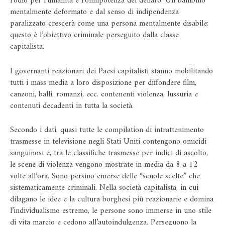
l’odio per l’umanità e l’onnipotenza del denaro. Un bambino
mentalmente deformato e dal senso di indipendenza
paralizzato crescerà come una persona mentalmente disabile:
questo è l’obiettivo criminale perseguito dalla classe
capitalista.
I governanti reazionari dei Paesi capitalisti stanno mobilitando
tutti i mass media a loro disposizione per diffondere film,
canzoni, balli, romanzi, ecc. contenenti violenza, lussuria e
contenuti decadenti in tutta la società.
Secondo i dati, quasi tutte le compilation di intrattenimento
trasmesse in televisione negli Stati Uniti contengono omicidi
sanguinosi e, tra le classifiche trasmesse per indici di ascolto,
le scene di violenza vengono mostrate in media da 8 a 12
volte all’ora. Sono persino emerse delle “scuole scelte” che
sistematicamente criminali. Nella società capitalista, in cui
dilagano le idee e la cultura borghesi più reazionarie e domina
l’individualismo estremo, le persone sono immerse in uno stile
di vita marcio e cedono all’autoindulgenza. Perseguono la