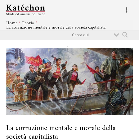
Vai
Navigazione
Main
al
articoli
Menu
contenuto
Home
Teoria
La corruzione mentale e morale della società capitalista
Cerca
La corruzione mentale e morale della
società capitalista