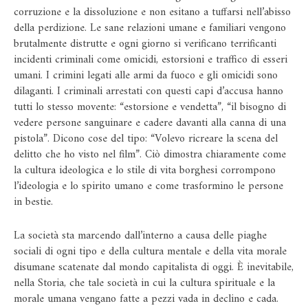
corruzione e la dissoluzione e non esitano a tuffarsi nell’abisso
della perdizione. Le sane relazioni umane e familiari vengono
brutalmente distrutte e ogni giorno si verificano terrificanti
incidenti criminali come omicidi, estorsioni e traffico di esseri
umani. I crimini legati alle armi da fuoco e gli omicidi sono
dilaganti. I criminali arrestati con questi capi d’accusa hanno
tutti lo stesso movente: “estorsione e vendetta”, “il bisogno di
vedere persone sanguinare e cadere davanti alla canna di una
pistola”. Dicono cose del tipo: “Volevo ricreare la scena del
delitto che ho visto nel film”. Ciò dimostra chiaramente come
la cultura ideologica e lo stile di vita borghesi corrompono
l’ideologia e lo spirito umano e come trasformino le persone
in bestie.
La società sta marcendo dall’interno a causa delle piaghe
sociali di ogni tipo e della cultura mentale e della vita morale
disumane scatenate dal mondo capitalista di oggi. È inevitabile,
nella Storia, che tale società in cui la cultura spirituale e la
morale umana vengano fatte a pezzi vada in declino e cada.