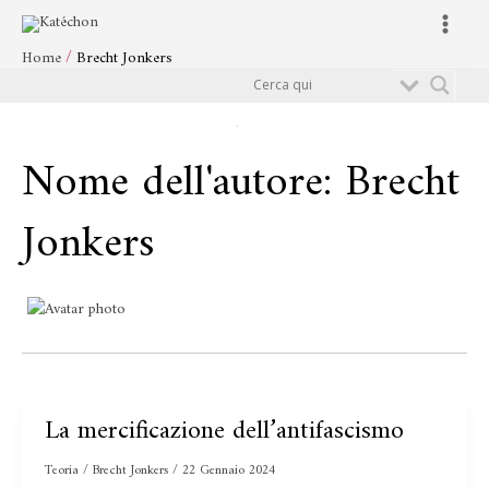
Vai
Main
al
Menu
Home
Brecht Jonkers
contenuto
Cerca
Nome dell'autore: Brecht
Jonkers
La mercificazione dell’antifascismo
La
mercificazione
Teoria
/
Brecht Jonkers
/
22 Gennaio 2024
dell’antifascismo