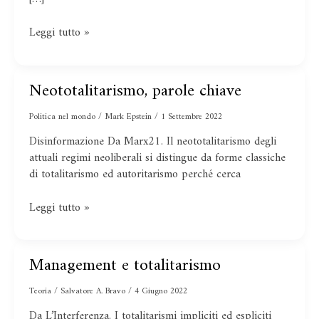
Leggi tutto »
Neototalitarismo, parole chiave
Neototalitarismo,
parole
Politica nel mondo
/
Mark Epstein
/
1 Settembre 2022
chiave
Disinformazione Da Marx21. Il neototalitarismo degli
attuali regimi neoliberali si distingue da forme classiche
di totalitarismo ed autoritarismo perché cerca
Leggi tutto »
Management e totalitarismo
Management
e
Teoria
/
Salvatore A. Bravo
/
4 Giugno 2022
totalitarismo
Da L’Interferenza. I totalitarismi impliciti ed espliciti