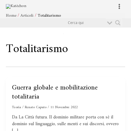
Vai
Main
al
Menu
Home
Articoli
Totalitarismo
contenuto
Cerca
Totalitarismo
Guerra globale e mobilitazione
Guerra
globale
totalitaria
e
mobilitazione
Teoria
/
Renato Caputo
/
11 Novembre 2022
totalitaria
Da La Città futura. Il dominio militare porta con sé il
dominio sul linguaggio, sulle menti e sui discorsi, ovvero
[…]