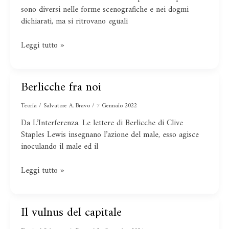
sono diversi nelle forme scenografiche e nei dogmi
dichiarati, ma si ritrovano eguali
Leggi tutto »
Berlicche fra noi
Berlicche
fra
Teoria
/
Salvatore A. Bravo
/
7 Gennaio 2022
noi
Da L’Interferenza. Le lettere di Berlicche di Clive
Staples Lewis insegnano l’azione del male, esso agisce
inoculando il male ed il
Leggi tutto »
Il vulnus del capitale
Il
vulnus