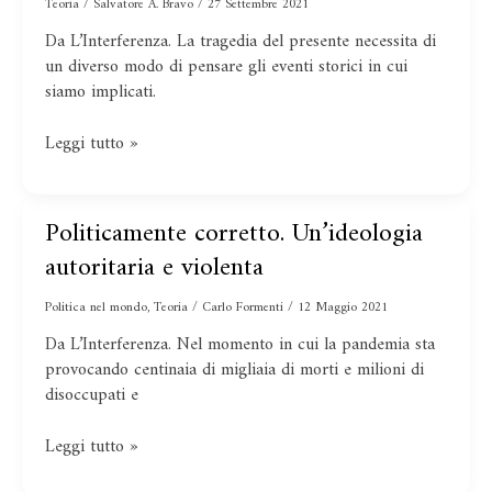
Teoria
/
Salvatore A. Bravo
/
27 Settembre 2021
del
capitale
Da L’Interferenza. La tragedia del presente necessita di
un diverso modo di pensare gli eventi storici in cui
siamo implicati.
Leggi tutto »
Politicamente corretto. Un’ideologia
Politicamente
corretto.
autoritaria e violenta
Un’ideologia
autoritaria
Politica nel mondo
,
Teoria
/
Carlo Formenti
/
12 Maggio 2021
e
Da L’Interferenza. Nel momento in cui la pandemia sta
violenta
provocando centinaia di migliaia di morti e milioni di
disoccupati e
Leggi tutto »