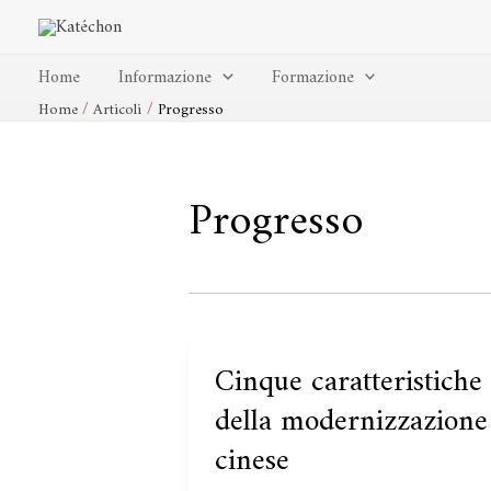
Vai
al
contenuto
Home
Informazione
Formazione
Home
Articoli
Progresso
Progresso
Cinque caratteristiche
Cinque
caratteristiche
della modernizzazione
della
cinese
modernizzazione