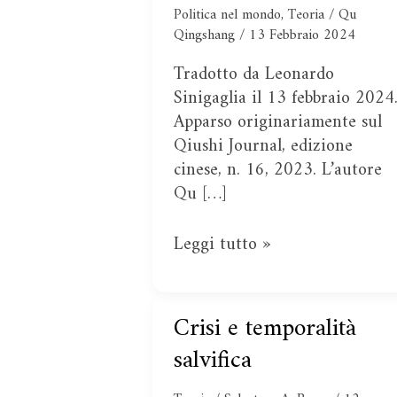
cinese
Politica nel mondo
,
Teoria
/
Qu
Qingshang
/
13 Febbraio 2024
Tradotto da Leonardo
Sinigaglia il 13 febbraio 2024
Apparso originariamente sul
Qiushi Journal, edizione
cinese, n. 16, 2023. L’autore
Qu […]
Leggi tutto »
Crisi e temporalità
Crisi
e
salvifica
temporalità
salvifica