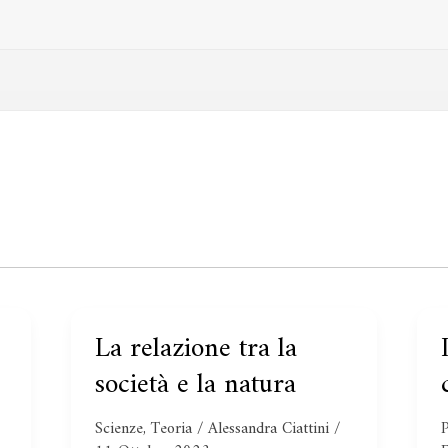
La relazione tra la
La
I
relazione
t
società e la natura
tra
la
Scienze
,
Teoria
/
Alessandra Ciattini
/
P