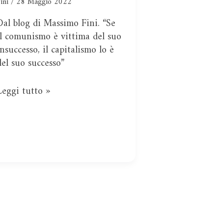
capitalismo
Fini
/
28 Maggio 2022
Dal blog di Massimo Fini. “Se
il comunismo è vittima del suo
insuccesso, il capitalismo lo è
del suo successo”
Leggi tutto »