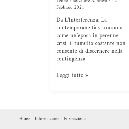
Teoria
/
Salvatore A. Bravo
/
12
Febbraio 2021
Da L’Interferenza. La
contemporaneità si connota
come un’epoca in perenne
crisi, il tumulto costante non
consente di discernere nella
contingenza
Leggi tutto »
Home
Informazione
Formazione