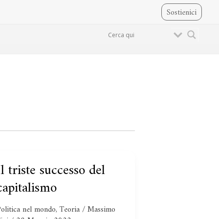
Sostienici
Il triste successo del
l
riste
capitalismo
successo
del
olitica nel mondo
,
Teoria
/
Massimo