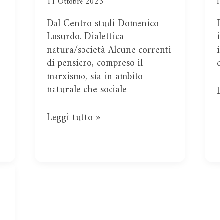
società
11 Ottobre 2023
e
Dal Centro studi Domenico
la
Losurdo. Dialettica
natura
natura/società Alcune correnti
.
di pensiero, compreso il
marxismo, sia in ambito
naturale che sociale
Leggi tutto »