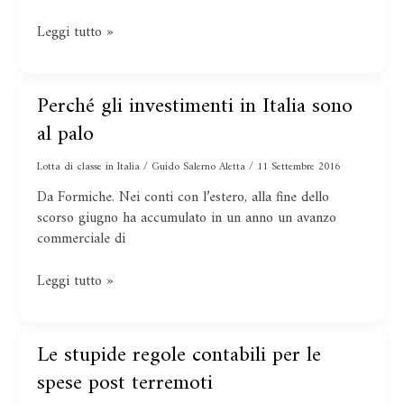
Leggi tutto »
Perché gli investimenti in Italia sono
Perché
gli
al palo
investimenti
in
Lotta di classe in Italia
/
Guido Salerno Aletta
/
11 Settembre 2016
Italia
Da Formiche. Nei conti con l’estero, alla fine dello
sono
scorso giugno ha accumulato in un anno un avanzo
al
commerciale di
palo
Leggi tutto »
Le stupide regole contabili per le
Le
stupide
spese post terremoti
regole