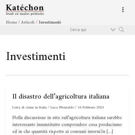
Vai
Main
al
Menu
contenuto
Home
Articoli
Investimenti
Cerca
Investimenti
Il disastro dell’agricoltura italiana
Il
disastro
Lotta di classe in Italia
/
Luca Montaldo
/
16 Febbraio 2024
dell’agricoltura
italiana
Nella discussione in atto sull’agricoltura italiana sarebbe
interessante innanzitutto comprendere cosa produciamo
ed in che quantità rispetto ai consumi interni.In […]