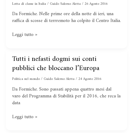
contabili
Lotta di classe in Italia
/
Guido Salerno Aletta
/
26 Agosto 2016
per
Da Formiche. Nelle prime ore della notte di ieri, una
le
raffica di scosse di terrremoto ha colpito il Centro Italia.
spese
post
Leggi tutto »
terremoti
Tutti i nefasti dogmi sui conti
Tutti
i
pubblici che bloccano l’Europa
nefasti
dogmi
Politica nel mondo
/
Guido Salerno Aletta
/
24 Agosto 2016
sui
Da Formiche. Sono passati appena quattro mesi dal
conti
varo del Programma di Stabilità per il 2016, che reca la
pubblici
data
che
bloccano
Leggi tutto »
l’Europa