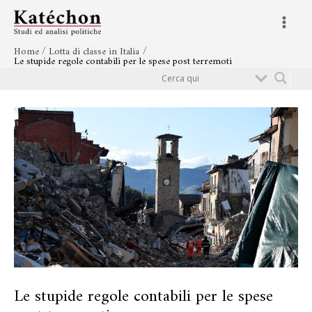
Vai
Navigazione
Main
al
articoli
Menu
contenuto
Home
Lotta di classe in Italia
Le stupide regole contabili per le spese post terremoti
Cerca
Le stupide regole contabili per le spese