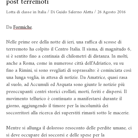
post terremoti
Lotta di classe in Italia
/ Di
Guido Salerno Aletta
/
26 Agosto 2016
Da
Formiche
.
Nelle prime ore della notte di ieri, una raffica di scosse di
terrremoto ha colpito il Centro Italia. Il sisma, di magnitudo 6,
si è sentito fino a centinaia di chilometri di distanza. In molti,
anche a Roma, come in numerose città dell’Adriatico, su su
fino a Rimini, si sono svegliati di soprassalto: è cominciata così
una lunga veglia, in attesa di notizie. Da Amatrice, quasi rasa
al suolo, ad Accumuli ed Arquata sono giunte le notizie più
preoccupanti: centri storici crollati, morti, feriti e dispersi. Il
movimento tellurico è continuato a manifestarsi durante il
giorno, aggiungendo il timore per la incolumità dei
soccorritori alla ricerca dei superstiti rimasti sotto le macerie.
Mentre si allunga il doloroso resoconto delle perdite umane, ci
si deve occupare dei soccorsi e delle spese per la