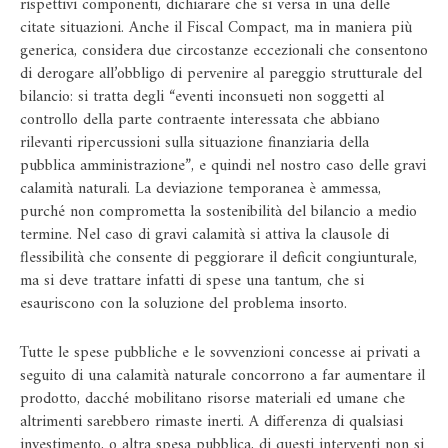
rispettivi componenti, dichiarare che si versa in una delle
citate situazioni. Anche il Fiscal Compact, ma in maniera più
generica, considera due circostanze eccezionali che consentono
di derogare all’obbligo di pervenire al pareggio strutturale del
bilancio: si tratta degli “eventi inconsueti non soggetti al
controllo della parte contraente interessata che abbiano
rilevanti ripercussioni sulla situazione finanziaria della
pubblica amministrazione”, e quindi nel nostro caso delle gravi
calamità naturali. La deviazione temporanea è ammessa,
purché non comprometta la sostenibilità del bilancio a medio
termine. Nel caso di gravi calamità si attiva la clausole di
flessibilità che consente di peggiorare il deficit congiunturale,
ma si deve trattare infatti di spese una tantum, che si
esauriscono con la soluzione del problema insorto.
Tutte le spese pubbliche e le sovvenzioni concesse ai privati a
seguito di una calamità naturale concorrono a far aumentare il
prodotto, dacché mobilitano risorse materiali ed umane che
altrimenti sarebbero rimaste inerti. A differenza di qualsiasi
investimento, o altra spesa pubblica, di questi interventi non si