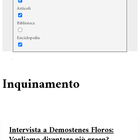
Articoli
Biblioteca
Enciclopedia
Cerca
Inquinamento
Intervista a Demostenes Floros:
Vogliamo diventare più green?