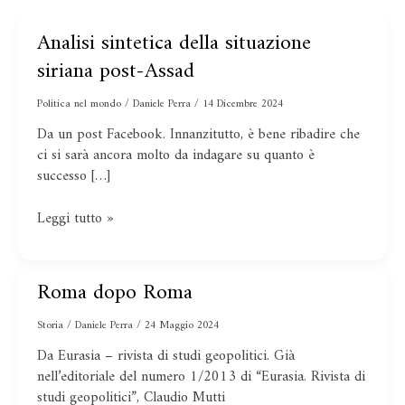
Analisi sintetica della situazione
Analisi
sintetica
siriana post-Assad
della
situazione
Politica nel mondo
/
Daniele Perra
/
14 Dicembre 2024
siriana
Da un post Facebook. Innanzitutto, è bene ribadire che
post-
ci si sarà ancora molto da indagare su quanto è
Assad
successo […]
Leggi tutto »
Roma dopo Roma
Roma
dopo
Storia
/
Daniele Perra
/
24 Maggio 2024
Roma
Da Eurasia – rivista di studi geopolitici. Già
nell’editoriale del numero 1/2013 di “Eurasia. Rivista di
studi geopolitici”, Claudio Mutti