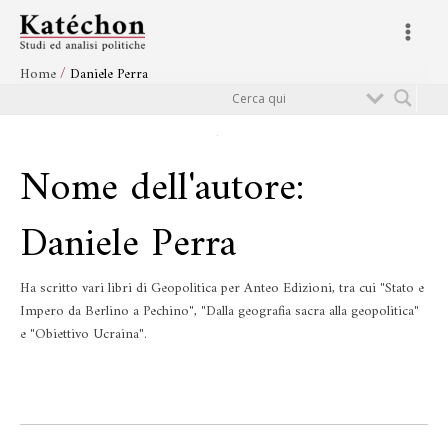
Vai
Main
al
Menu
contenuto
Home
Daniele Perra
Cerca
Nome dell'autore:
Daniele Perra
Ha scritto vari libri di Geopolitica per Anteo Edizioni, tra cui "Stato e
Impero da Berlino a Pechino", "Dalla geografia sacra alla geopolitica"
e "Obiettivo Ucraina".