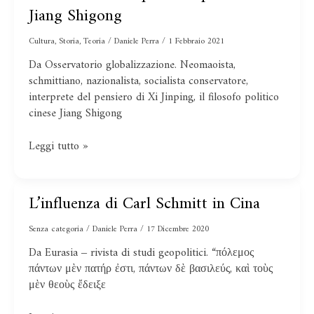
concetto
Jiang Shigong
di
Impero
Cultura
,
Storia
,
Teoria
/
Daniele Perra
/
1 Febbraio 2021
nel
Da Osservatorio globalizzazione. Neomaoista,
pensiero
schmittiano, nazionalista, socialista conservatore,
di
interprete del pensiero di Xi Jinping, il filosofo politico
Jiang
cinese Jiang Shigong
Shigong
Leggi tutto »
L’influenza di Carl Schmitt in Cina
L’influenza
di
Senza categoria
/
Daniele Perra
/
17 Dicembre 2020
Carl
Schmitt
Da Eurasia ‒ rivista di studi geopolitici. “πόλεμος
in
πάντων μὲν πατήρ ἐστι, πάντων δὲ βασιλεύς, καὶ τοὺς
Cina
μὲν θεοὺς ἔδειξε