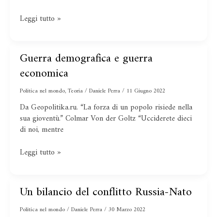
Leggi tutto »
Guerra demografica e guerra
Guerra
demografica
economica
e
guerra
Politica nel mondo
,
Teoria
/
Daniele Perra
/
11 Giugno 2022
economica
Da Geopolitika.ru. “La forza di un popolo risiede nella
sua gioventù.” Colmar Von der Goltz “Ucciderete dieci
di noi, mentre
Leggi tutto »
Un bilancio del conflitto Russia-Nato
Un
bilancio
Politica nel mondo
/
Daniele Perra
/
30 Marzo 2022
del