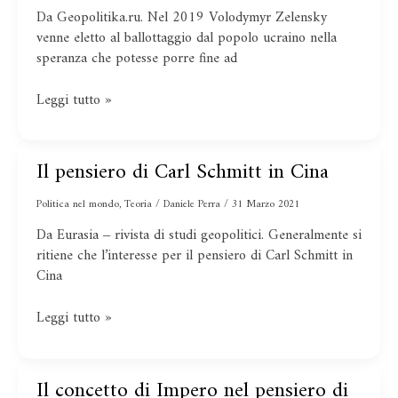
conflitto
Da Geopolitika.ru. Nel 2019 Volodymyr Zelensky
Russia-
venne eletto al ballottaggio dal popolo ucraino nella
Nato
speranza che potesse porre fine ad
Leggi tutto »
Il pensiero di Carl Schmitt in Cina
Il
pensiero
Politica nel mondo
,
Teoria
/
Daniele Perra
/
31 Marzo 2021
di
Carl
Da Eurasia ‒ rivista di studi geopolitici. Generalmente si
Schmitt
ritiene che l’interesse per il pensiero di Carl Schmitt in
in
Cina
Cina
Leggi tutto »
Il concetto di Impero nel pensiero di
Il