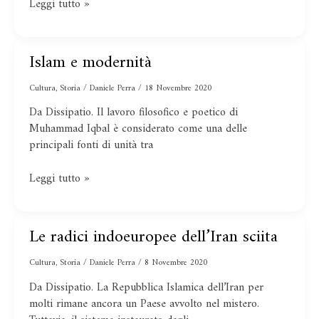
Leggi tutto »
Islam e modernità
Islam
e
Cultura
,
Storia
/
Daniele Perra
/
18 Novembre 2020
modernità
Da Dissipatio. Il lavoro filosofico e poetico di
Muhammad Iqbal è considerato come una delle
principali fonti di unità tra
Leggi tutto »
Le radici indoeuropee dell’Iran sciita
Le
radici
Cultura
,
Storia
/
Daniele Perra
/
8 Novembre 2020
indoeuropee
dell’Iran
Da Dissipatio. La Repubblica Islamica dell’Iran per
sciita
molti rimane ancora un Paese avvolto nel mistero.