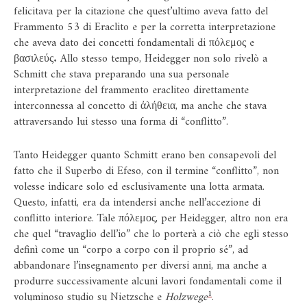
felicitava per la citazione che quest’ultimo aveva fatto del
Frammento 53 di Eraclito e per la corretta interpretazione
che aveva dato dei concetti fondamentali di πόλεμος e
βασιλεύς. Allo stesso tempo, Heidegger non solo rivelò a
Schmitt che stava preparando una sua personale
interpretazione del frammento eracliteo direttamente
interconnessa al concetto di ἀλήθεια, ma anche che stava
attraversando lui stesso una forma di “conflitto”.
Tanto Heidegger quanto Schmitt erano ben consapevoli del
fatto che il Superbo di Efeso, con il termine “conflitto”, non
volesse indicare solo ed esclusivamente una lotta armata.
Questo, infatti, era da intendersi anche nell’accezione di
conflitto interiore. Tale πόλεμος, per Heidegger, altro non era
che quel “travaglio dell’io” che lo porterà a ciò che egli stesso
definì come un “corpo a corpo con il proprio sé”, ad
abbandonare l’insegnamento per diversi anni, ma anche a
produrre successivamente alcuni lavori fondamentali come il
1
voluminoso studio su Nietzsche e
Holzwege
.