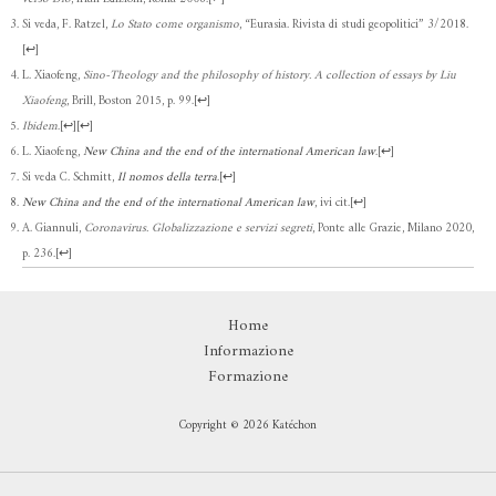
Si veda, F. Ratzel,
Lo Stato come organismo
, “Eurasia. Rivista di studi geopolitici” 3/2018.
[
↩
]
L. Xiaofeng,
Sino-Theology and the philosophy of history. A collection of essays by Liu
Xiaofeng
, Brill, Boston 2015, p. 99.
[
↩
]
Ibidem
.
[
↩
]
[
↩
]
L. Xiaofeng,
New China and the end of the international American law
.
[
↩
]
Si veda C. Schmitt,
Il nomos della terra
.
[
↩
]
New China and the end of the international American law
, ivi cit.
[
↩
]
A. Giannuli,
Coronavirus. Globalizzazione e servizi segreti
, Ponte alle Grazie, Milano 2020,
p. 236.
[
↩
]
Home
Informazione
Formazione
Copyright © 2026 Katéchon