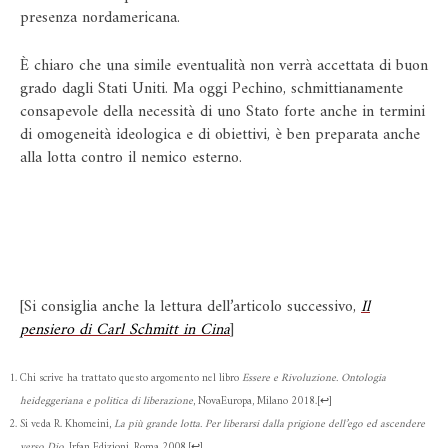
presenza nordamericana.
È chiaro che una simile eventualità non verrà accettata di buon
grado dagli Stati Uniti. Ma oggi Pechino, schmittianamente
consapevole della necessità di uno Stato forte anche in termini
di omogeneità ideologica e di obiettivi, è ben preparata anche
alla lotta contro il nemico esterno.
[Si consiglia anche la lettura dell’articolo successivo,
Il
pensiero di Carl Schmitt in Cina
]
Chi scrive ha trattato questo argomento nel libro
Essere e Rivoluzione. Ontologia
heideggeriana e politica di liberazione
, NovaEuropa, Milano 2018.
[
↩
]
Si veda R. Khomeini,
La più grande lotta. Per liberarsi dalla prigione dell’ego ed ascendere
verso Dio
, Irfan Edizioni, Roma 2008.
[
↩
]