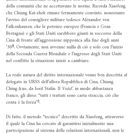
della comunità che ne accettavano le norme. Ricorda Xiaofeng
che Chiang Kai-shek rimase fermamente convinto, nonostante
l’avviso del consigliere militare tedesco Alexander von
Falkenhausen, che le potenze europee (Francia e Gran
Bretagna) e gli Stati Uniti sarebbero giunti in soccorso della
Cina di fronte all’aggressione nipponica alla fine degli anni
8
’30
. Ovviamente, non avvenne nulla di ciò e solo con l’inizio
della Seconda Guerra Mondiale e l’ingresso degli Stati Uniti
nel conflitto la situazione iniziò a cambiare.
La reale natura del diritto internazionale venne ben descritta al
delegato in URSS dell’allora Repubblica di Cina, Chiang
Ching-kuo, da Iosif Stalin. Il
Vožd’
, in modo abbastanza
franco, gli disse: “tutti i trattati sono carta straccia, ciò che
5
conta è la forza”
.
Di fatto, il metodo “tecnico” descritto da Xiaofeng, attraverso
il quale la Cina ha cercato di garantirsi inizialmente una
partecipazione al sistema delle relazioni internazionali, non le