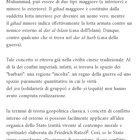
Muhammad, può essere di due tipi: maggiore (o interiore) e
minore (o esteriore). Il
gihad
maggiore è costituito dalla
suddetta lotta interiore per divenire un uomo vero; mentre
il
gihad
minore indica effettivamente la lotta armata contro un
nemico esterno al
dar al-Islam
(casa dell’Islam). Dunque,
contro qualcuno che si trova nel
dar al-harb
(casa della
guerra).
Tale concetto si ritrova già nella civiltà cinese tradizionale. Al
di là dei confini imperiali, infatti, si trovava lo spazio dei
“barbari”: una regione “incolta”, un regno della guerra ed uno
spazio puramente quantitativo in cui le virtù
del
jen
(solidarietà di gruppo) e dello
yi
(equità) non hanno
avuto compiuta realizzazione.
In termini di teoria geopolitica classica, i concetti di conflitto
interno ed esterno si possono facilmente applicare all’idea
organica dello Stato (entità vivente al contempo morale e
3
spirituale) elaborata da Friedrich Ratzel
. Così, se lo Stato
viene considerato alla stregua di organismo, il suo conflitto