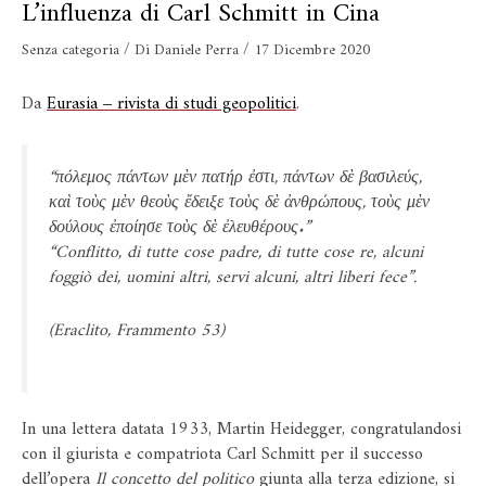
L’influenza di Carl Schmitt in Cina
Senza categoria
/ Di
Daniele Perra
/
17 Dicembre 2020
Da
Eurasia ‒ rivista di studi geopolitici
.
“πόλεμος πάντων μὲν πατήρ ἐστι, πάντων δὲ βασιλεύς,
καὶ τοὺς μὲν θεοὺς ἔδειξε τοὺς δὲ ἀνθρώπους, τοὺς μὲν
δούλους ἐποίησε τοὺς δὲ ἐλευθέρους.”
“
Conflitto, di tutte cose padre, di tutte cose re, alcuni
foggiò dei, uomini altri, servi alcuni, altri liberi fece
”.
(Eraclito, Frammento 53)
In una lettera datata 1933, Martin Heidegger, congratulandosi
con il giurista e compatriota Carl Schmitt per il successo
dell’opera
Il concetto del politico
giunta alla terza edizione, si