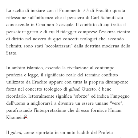
La scelta di iniziare con il Frammento 53 di Eraclito questa
riflessione sull’influenza che il pensiero di Carl Schmitt sta
conoscendo in Cina non è casuale. Il conflitto di cui tratta il
pensatore greco e di cui Heidegger comprese l’essenza rientra
di diritto nel novero di quei concetti teologici che, secondo
Schmitt, sono stati “secolarizzati” dalla dottrina moderna dello
Stato.
In ambito islamico, essendo la rivelazione al contempo
profezia e legge, il significato reale del termine conflitto
utilizzato da Eraclito appare con tutta la propria dirompente
forza nel concetto teologico di
gihad
. Questo, è bene
ricordarlo, letteralmente significa “sforzo” ed indica l’impegno
dell’uomo a migliorarsi, a divenire un essere umano “vero”,
parafrasando l’interpretazione che di esso fornisce l’Imam
2
Khomeini
.
Il
gihad
, come riportato in un noto hadith del Profeta