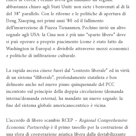
cinesi in Corea, Pechino aveva già mandato un segnale
abbastanza chiaro agli Stati Uniti: non siete i benvenuti al di là
del 38° parallelo. Con le riforme e le politiche di apertura di
Deng Xiaoping nei primi anni ’80 ed il fallimento
dell’insurrezione di Piazza Tienanmen, Pechino inviò un altro
segnale agli USA: la Cina non è più uno “spazio libero” dove
si può operare a proprio piacimento (come è stato fatto da
Washington in Europa) o divisibile attraverso mezzi economici
e politiche di infiltrazione culturale.
La rapida ascesa cinese fuori dal “contesto liberale” ed in virtù
di un sistema “illiberale”, profondamente statalista e ben
delineato anche nel nuovo piano quinquennale del PCC
incentrato sul principio della doppia circolazione (domanda
interna/domanda esterna), ha mandato un nuovo segnale: la
fine del sistema globale americanocentrico è vicina.
L’accordo di libero scambio RCEP –
Regional Comprehensive
Economic Partnership
è il primo tassello per la costruzione di
una sfera di cooperazione asiatica libera dalla destabilizzante