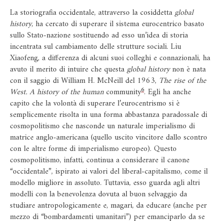
La storiografia occidentale, attraverso la cosiddetta
global
history
, ha cercato di superare il sistema eurocentrico basato
sullo Stato-nazione sostituendo ad esso un’idea di storia
incentrata sul cambiamento delle strutture sociali. Liu
Xiaofeng, a differenza di alcuni suoi colleghi e connazionali, ha
avuto il merito di intuire che questa
global history
non è nata
con il saggio di William H. McNeill del 1963,
The rise of the
6
West. A history of the human
community
. Egli ha anche
capito che la volontà di superare l’eurocentrismo si è
semplicemente risolta in una forma abbastanza paradossale di
cosmopolitismo che nasconde un naturale imperialismo di
matrice anglo-americana (quello uscito vincitore dallo scontro
con le altre forme di imperialismo europeo). Questo
cosmopolitismo, infatti, continua a considerare il canone
“occidentale”, ispirato ai valori del liberal-capitalismo, come il
modello migliore in assoluto. Tuttavia, esso guarda agli altri
modelli con la benevolenza dovuta al buon selvaggio da
studiare antropologicamente e, magari, da educare (anche per
mezzo di “bombardamenti umanitari”) per emanciparlo da se