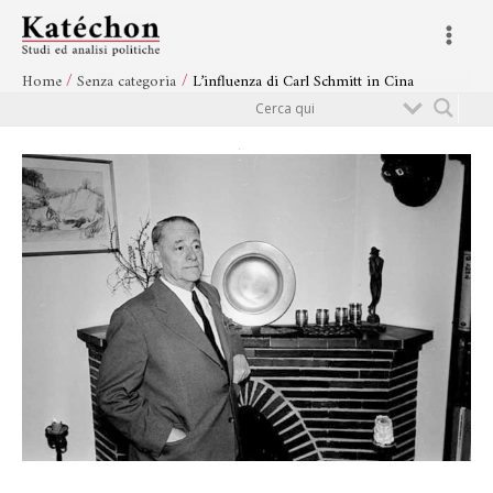
Vai
Navigazione
Main
al
articoli
Menu
contenuto
Home
Senza categoria
L’influenza di Carl Schmitt in Cina
Cerca