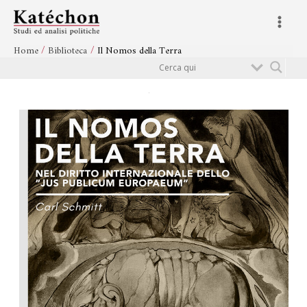
Vai
Navigazione
Main
al
articoli
Menu
contenuto
Home
Biblioteca
Il Nomos della Terra
Cerca