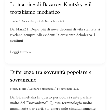
La matrice di Bazarov-Kautsky e il
La
matrice
trotzkismo mediatico
di
Bazarov-
Teoria
/
Daniele Burgio
/
20 Settembre 2020
Kautsky
Da Marx21. Dopo più di nove decenni di vita stentata si
e
rivelano sempre più evidenti la crescente debolezza, i
il
continui
trotzkismo
mediatico
Leggi tutto »
Differenze tra sovranità popolare e
Differenze
tra
sovranismo
sovranità
popolare
Storia
,
Teoria
/
Leonardo Sinigaglia
/
14 Settembre 2020
e
Da GiovineItalia In questo periodo, si sente parlare
sovranismo
molto del ”’sovranismo”. Questa terminologia molto
ammaliante per certi, sta emergendo simultaneamente