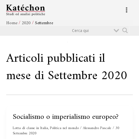
Vai
Main
al
Menu
contenuto
Home
2020
Settembre
Cerca
Articoli pubblicati il
mese di Settembre 2020
Socialismo o imperialismo europeo?
Socialismo
o
Lotta di classe in Italia
,
Politica nel mondo
/
Alessandro Pascale
/
30
imperialismo
Settembre 2020
europeo?