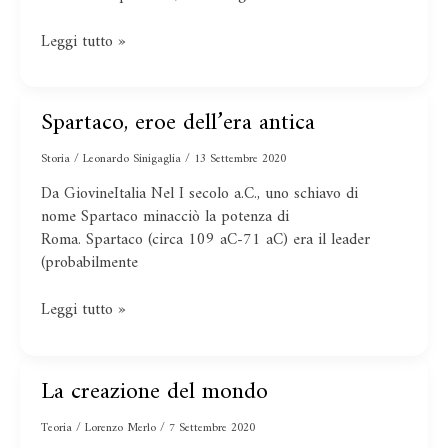
Leggi tutto »
Spartaco, eroe dell’era antica
Spartaco,
eroe
Storia
/
Leonardo Sinigaglia
/
13 Settembre 2020
dell’era
antica
Da GiovineItalia Nel I secolo a.C., uno schiavo di
nome Spartaco minacciò la potenza di
Roma. Spartaco (circa 109 aC-71 aC) era il leader
(probabilmente
Leggi tutto »
La creazione del mondo
La
creazione
Teoria
/
Lorenzo Merlo
/
7 Settembre 2020
del