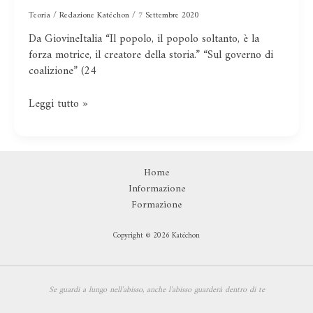
le
Teoria
/
Redazione Katéchon
/
7 Settembre 2020
masse
Da GiovineItalia “Il popolo, il popolo soltanto, è la
forza motrice, il creatore della storia.” “Sul governo di
coalizione” (24
Leggi tutto »
Home
Informazione
Formazione
Copyright © 2026 Katéchon
Se guardi a lungo nell'abisso,
anche l'abisso guarderà dentro di te