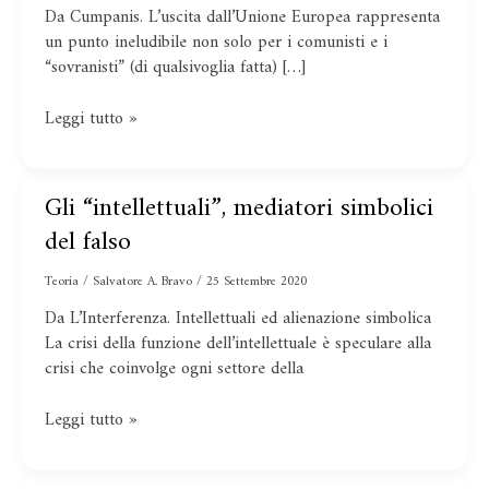
Da Cumpanis. L’uscita dall’Unione Europea rappresenta
un punto ineludibile non solo per i comunisti e i
“sovranisti” (di qualsivoglia fatta) […]
Leggi tutto »
Gli “intellettuali”, mediatori simbolici
Gli
“intellettuali”,
del falso
mediatori
simbolici
Teoria
/
Salvatore A. Bravo
/
25 Settembre 2020
del
Da L’Interferenza. Intellettuali ed alienazione simbolica
falso
La crisi della funzione dell’intellettuale è speculare alla
crisi che coinvolge ogni settore della
Leggi tutto »