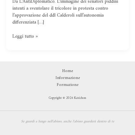
Da L’AntiDiplomatico. L’immagine dei senatori piddini
l’opposizione
intenti a sventolare il tricolore in protesta contro
di
l’approvazione del ddl Calderoli sull’autonomia
facciata
differenziata […]
del
PD
Leggi tutto »
Home
Informazione
Formazione
Copyright © 2026 Katéchon
Se guardi a lungo nell'abisso,
anche l'abisso guarderà dentro di te