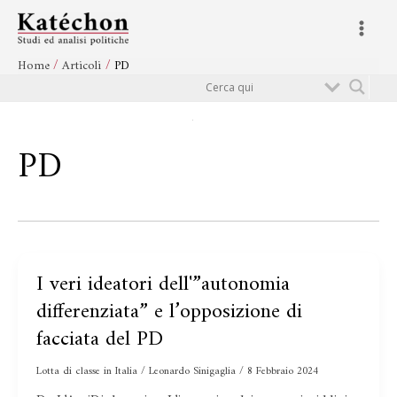
Vai
Main
al
Menu
contenuto
Home
Articoli
PD
Cerca
PD
I veri ideatori dell'”autonomia
I
veri
differenziata” e l’opposizione di
ideatori
facciata del PD
dell'”autonomia
differenziata”
Lotta di classe in Italia
/
Leonardo Sinigaglia
/
8 Febbraio 2024
e