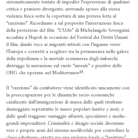
sistematicamente tentato di impedire l’espressione di qualsiasi
critica e pensiero divergente, arrivando spesso alla stessa
violenza fisica sotto la copertura di una pretesa lotta al
“razzismo”. Ricordiamo a tal proposito l’interruzione fisica
della proiezione del film “L’Urlo” di Michelangelo Severgnini,
accaduta a Napoli in occasione del Festival dei Diritti Umani:
il film, dando voce ai migranti attirati con l’inganno verso
l’Europa e costretti a scegliere tra la permanenza nelle galere
della tripolitania e la mortale scommessa degli imbarchi,
distrugge la narrazione sul ruolo “morale” e positivo delle
14
ONG che operano nel Mediterraneo
.
Il “razzismo” da combattere viene identificato unicamente con
la preoccupazione per le dinamiche socio-economiche
catalizzate dall’immigrazione di massa dalle quali risultano
danneggiate soprattutto le masse popolari (native e non), e
dalle quali traggono vantaggio affaristi, speculatori e medio-
grandi imprenditori. Criminalità e disagio sociale diventano
vere e proprie armi del sistema neoliberlale per controllare le
classi subalterne, strette tra una violenza legale e “legittima”,