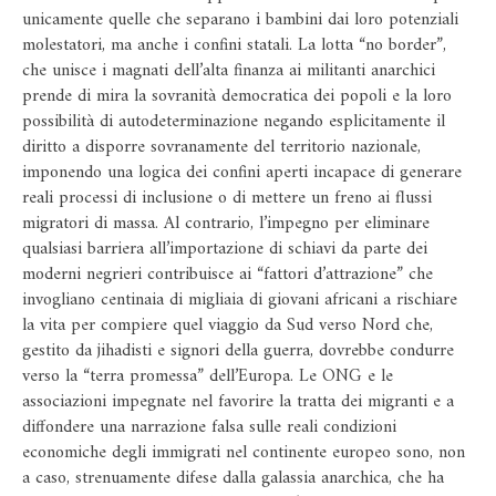
unicamente quelle che separano i bambini dai loro potenziali
molestatori, ma anche i confini statali. La lotta “no border”,
che unisce i magnati dell’alta finanza ai militanti anarchici
prende di mira la sovranità democratica dei popoli e la loro
possibilità di autodeterminazione negando esplicitamente il
diritto a disporre sovranamente del territorio nazionale,
imponendo una logica dei confini aperti incapace di generare
reali processi di inclusione o di mettere un freno ai flussi
migratori di massa. Al contrario, l’impegno per eliminare
qualsiasi barriera all’importazione di schiavi da parte dei
moderni negrieri contribuisce ai “fattori d’attrazione” che
invogliano centinaia di migliaia di giovani africani a rischiare
la vita per compiere quel viaggio da Sud verso Nord che,
gestito da jihadisti e signori della guerra, dovrebbe condurre
verso la “terra promessa” dell’Europa. Le ONG e le
associazioni impegnate nel favorire la tratta dei migranti e a
diffondere una narrazione falsa sulle reali condizioni
economiche degli immigrati nel continente europeo sono, non
a caso, strenuamente difese dalla galassia anarchica, che ha