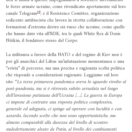
le forze armate ucraine, come rivendicato apertamente sul loro
10
canale Telegram
, e il Resistence Comittee, organizzazione
sedicente antifascista che lavora in stretta collaborazione con
formazioni d’estrema destra sia russe che ucraine, come quelle
che hanno dato vita all’RDK, tra le quali White Rex di Denis
Nitikin, il fondatore stesso del Corpo.
La militanza a favore della NATO e del regime di Kiev non è
per gli anarchici del Làbas un’infatuazione momentanea o una
“svista” di percorso, ma una precisa e ragionata scelta politica
che risponde a considerazioni ragionate. Leggiamo sul loro
sito: “
La terza primavera pandemica aveva lo sguardo rivolto al
post-pandemia, ma si è ritrovata subito arruolata nel fango
dell’invasione putiniana dell’Ucraina […]. La guerra in Europa
ci impone di costruire una risposta politica complessiva,
generale ed adeguata, ci spinge ad operare con lucidità e con
azzardo, facendo scelte che non sono opportunistiche, ma
almeno comparabili alla durezza del livello di scontro
maledettamente alzato da Putin, al livello dei cambiamenti