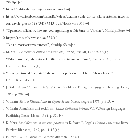
2020.pdf
[
↩
]
https://aidsfonds.org/project/love-alliance/
[
↩
]
https://www.facebook.com/LabasBo/videos/ucraina-quale-diritto-alla-resistenza-incontro-
con-davide-grasso/1284341975431323/?locale=ms_MY
[
↩
]
“Operation solidarity, how are you organizing self defense in Ukraine”
, MunicipioZero.
[
↩
]
https://t.me/solidarnistinua/223
.
[
↩
]
“Per un matriottismo europeo”
, MunicipioZero.
[
↩
]
M. Mieli,
Elementi di critica omosessuale
, Torino, Einaudi, 1977, p. 62.
[
↩
]
“Valori familiari, educazione familiare e tradizione familiare”
, discorso di Xi Jinping
tradotto su Katéchon.
[
↩
]
“Lo squadrismo dei buonisti interrompe la proiezione del film L’Urlo a Napoli”
,
L’AntiDiplomatico.
[
↩
]
J. Stalin,
Anarchism or socialism?
, in Works, Mosca, Foreign Languages Publishing House,
1954, p. 299.
[
↩
]
V. Lenin,
Stato e Rivoluzione
, in
Opere Scelte
, Mosca, Progress,1978, p. 303.
[
↩
]
V. Lenin, Anarchism and socialism,
Lenin Collected Works
, Vol. V, Foreign Languages
Publishing House, Mosca, 1961, p. 327.
[
↩
]
K. Marx,
L’indifferenza in materia politica
, in K. Marx, F. Engels,
Contro l’anarchia
, Roma,
Edizioni Rinascita, 1950, pp. 11-12.
[
↩
]
F. Engels,
Sull’autorità
, su
La Plebe
, dicembre 1873.
[
↩
]