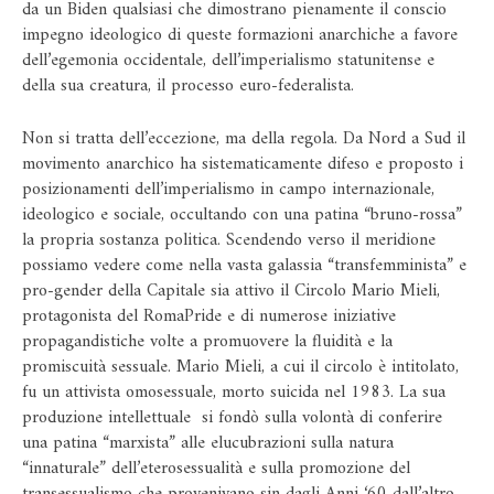
da un Biden qualsiasi che dimostrano pienamente il conscio
impegno ideologico di queste formazioni anarchiche a favore
dell’egemonia occidentale, dell’imperialismo statunitense e
della sua creatura, il processo euro-federalista.
Non si tratta dell’eccezione, ma della regola. Da Nord a Sud il
movimento anarchico ha sistematicamente difeso e proposto i
posizionamenti dell’imperialismo in campo internazionale,
ideologico e sociale, occultando con una patina “bruno-rossa”
la propria sostanza politica. Scendendo verso il meridione
possiamo vedere come nella vasta galassia “transfemminista” e
pro-gender della Capitale sia attivo il Circolo Mario Mieli,
protagonista del RomaPride e di numerose iniziative
propagandistiche volte a promuovere la fluidità e la
promiscuità sessuale. Mario Mieli, a cui il circolo è intitolato,
fu un attivista omosessuale, morto suicida nel 1983. La sua
produzione intellettuale si fondò sulla volontà di conferire
una patina “marxista” alle elucubrazioni sulla natura
“innaturale” dell’eterosessualità e sulla promozione del