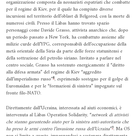
organizzazione composta da neonazisti espatriati che combatte
per il regime di Kiev, per il quale ha compiuto diverse
incursioni nel territorio dell’oblast di Belgorod, con la morte di
numerosi civili. Presso il Làbas hanno trovato spazio
personaggi come Davide Grasso, attivista anarchico che, dopo
un periodo passato a New York, ha combattuto assieme alle
milizie curde dell’YPG, corresponsabili dell’occupazione della
metà orientale della Siria da parte delle forze statunitensi e
della sottrazione del petrolio siriano. Invitato a parlare nel
centro sociale, Grasso ha sostenuto energicamente il “diritto
alla difesa armata” del regime di Kiev “aggredito
8
dall’imperialismo russo”
, esprimendo sostegno per il golpe di
Euromaidan e per le “formazioni di sinistra” impegnate sul
fronte filo-NATO.
Direttamente dall’Ucraina, interessata ad aiuti economici, è
intervenuta al Làbas Operation Solidarity, “
network di attivisti
che stanno garantendo aiuto per la sinistra anti-autoritaria che
9
ha preso le armi contro l’invasione russa dell’Ucraina
”
. Ma OS
non si limita a questo, impegnandosi a sostenere direttamente