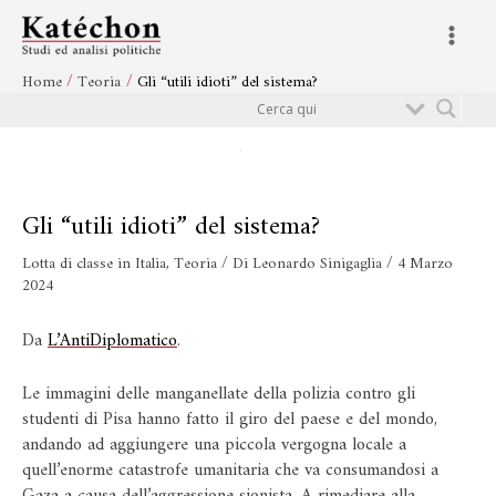
Vai
Navigazione
Main
al
articoli
Menu
contenuto
Home
Teoria
Gli “utili idioti” del sistema?
Cerca
Gli “utili idioti” del sistema?
Lotta di classe in Italia
,
Teoria
/ Di
Leonardo Sinigaglia
/
4 Marzo
2024
Da
L’AntiDiplomatico
.
Le immagini delle manganellate della polizia contro gli
studenti di Pisa hanno fatto il giro del paese e del mondo,
andando ad aggiungere una piccola vergogna locale a
quell’enorme catastrofe umanitaria che va consumandosi a