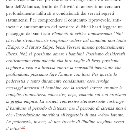
transessualismo che provenivano sin dagli Anni ‘60 dall’altro
lato dell’Atlantico, frutto dell’attività di ambienti universitari
profondamente infiltrati e condizionati dai servizi segreti
statunitensi. Per comprendere il contenuto riprovevole, anti-
sociale e anticomunista del pensiero di Mieli basti leggere un
passaggio dal suo testo
Elementi di critica omosessuale
: “
Noi
checche rivoluzionarie sappiamo vedere nel bambino non tanto
l’Edipo, o il futuro Edipo, bensì l’essere umano potenzialmente
libero. Noi, sì, possiamo amare i bambini. Possiamo desiderarli
eroticamente rispondendo alla loro voglia di Eros, possiamo
cogliere a viso e a braccia aperte la sensualità inebriante che
profondono, possiamo fare l’amore con loro. Per questo la
pederastia è tanto duramente condannata: essa rivolge
messaggi amorosi al bambino che la società invece, tramite la
famiglia, traumatizza, educastra, nega, calando sul suo erotismo
la griglia edipica. La società repressiva eterosessuale costringe
il bambino al periodo di latenza; ma il periodo di latenza non è
che l’introduzione mortifera all’ergastolo di una «vita» latente.
La pederastia, invece, «è una freccia di libidine scagliata verso
12
il feto»
”
.