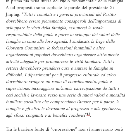
in prima fila nella difesa del ruolo fondamentale della famiglia.
A tal proposito sono esplicite le parole del presidente Xi
Jinping: “
Tutti i comitati e i governi provinciali del Partito
dovrebbero essere pienamente consapevoli dell’importanza di
sviluppare le virtù della famiglia, assumersi la totale
responsabilità della guida e porre lo sviluppo dei valori della
famiglia in cima alla loro agenda. I sindacati, la Lega della
Gioventù Comunista, le federazioni femminili e altre
organizzazioni popolari dovrebbero organizzare attivamente
attività adeguate per promuovere le virtù familiari. Tutti i
settori dovrebbero prendersi cura e aiutare le famiglie in
difficoltà. I dipartimenti per il progresso culturale ed etico
dovrebbero svolgere un ruolo di coordinamento, guida e
supervisione, incoraggiare un’ampia partecipazione da tutti i
ceti sociali e lavorare verso una serie di nuovi valori e moralità
familiare socialista che comprendano l’amore per il paese, la
famiglia e gli altri, la devozione al progresso e alla gentilezza,
13
agli sforzi congiunti e ai benefici condivisi
”
.
Tra le barriere fonte di “oppressione” non si annoverano però