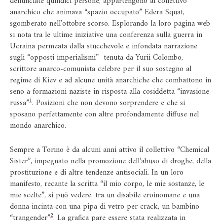
denunciate quindici persone, appartengono al collettivo
anarchico che animava “spazio occupato” Edera Squat,
sgomberato nell’ottobre scorso. Esplorando la loro pagina web
si nota tra le ultime iniziative una conferenza sulla guerra in
Ucraina permeata dalla stucchevole e infondata narrazione
sugli “opposti imperialismi” tenuta da Yurii Colombo,
scrittore anarco-comunista celebre per il suo sostegno al
regime di Kiev e ad alcune unità anarchiche che combattono in
seno a formazioni naziste in risposta alla cosiddetta “invasione
1
russa”
. Posizioni che non devono sorprendere e che si
sposano perfettamente con altre profondamente diffuse nel
mondo anarchico.
Sempre a Torino è da alcuni anni attivo il collettivo “Chemical
Sister”, impegnato nella promozione dell’abuso di droghe, della
prostituzione e di altre tendenze antisociali. In un loro
manifesto, recante la scritta “il mio corpo, le mie sostanze, le
mie scelte”, si può vedere, tra un disabile eroinomane e una
donna incinta con una pipa di vetro per crack, un bambino
2
“trangender”
. La grafica pare essere stata realizzata in