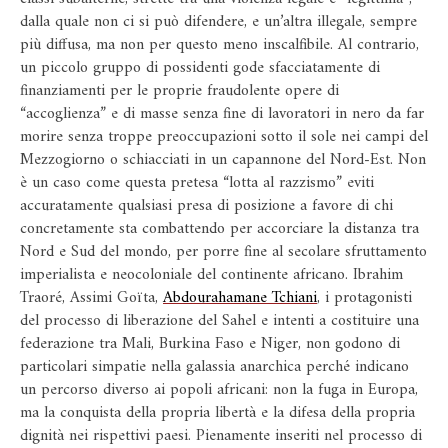
dalla quale non ci si può difendere, e un’altra illegale, sempre
più diffusa, ma non per questo meno inscalfibile. Al contrario,
un piccolo gruppo di possidenti gode sfacciatamente di
finanziamenti per le proprie fraudolente opere di
“accoglienza” e di masse senza fine di lavoratori in nero da far
morire senza troppe preoccupazioni sotto il sole nei campi del
Mezzogiorno o schiacciati in un capannone del Nord-Est. Non
è un caso come questa pretesa “lotta al razzismo” eviti
accuratamente qualsiasi presa di posizione a favore di chi
concretamente sta combattendo per accorciare la distanza tra
Nord e Sud del mondo, per porre fine al secolare sfruttamento
imperialista e neocoloniale del continente africano. Ibrahim
Traoré, Assimi Goïta,
Abdourahamane Tchiani
, i protagonisti
del processo di liberazione del Sahel e intenti a costituire una
federazione tra Mali, Burkina Faso e Niger, non godono di
particolari simpatie nella galassia anarchica perché indicano
un percorso diverso ai popoli africani: non la fuga in Europa,
ma la conquista della propria libertà e la difesa della propria
dignità nei rispettivi paesi. Pienamente inseriti nel processo di