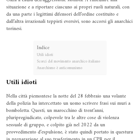
Gaza a causa dell’aggressione sionista. A rimediare alla
situazione e a riportare ciascuno ai propri ruoli naturali, con
da una parte i legittimi difensori dell’ordine costituito e
dall’altra irrazionali teppisti eversivi, sono accorsi gli anarchici
torinesi.
Indice
Utili idioti
Scorci del movimento anarchico italiano
Anarchismo è anticomunismo
Utili idioti
Nella città piemontese la notte del 28 febbraio una volante
della polizia ha intercettato un uomo scrivere frasi sui muri a
bomboletta. Questi, un marocchino di trent’anni,
pluripregiudicato, colpevole tra le altre cose di violenza
sessuale di gruppo, e colpito già nel 2022 da un
provvedimento d’espulsione, è stato quindi portato in questura
in preparazione al suo trasferimento in un CPR per il