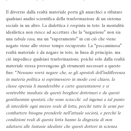
Il divorzio dalla realtà materiale porta gli anarchici a rifiutare
qualsiasi analisi scientifica della trasformazione di un sistema
sociale in un altro. La dialettica è respinta in toto: la mentalità
idealistica non riesce ad accettare che la “negazione” non sia
una
tabula rasa
, ma un “superamento” in cui ciò che viene
negato viene allo stesso tempo recuperato. La “peccaminosa”
realtà materiale è da negare in toto, in linea di principio, ma
ciò impedisce qualsiasi trasformazione, poiché solo dalla realtà
materiale stessa provengono gli strumenti necessari a questo
fine: “
Nessuno vorrà negare che, se gli apostoli dell’indifferenza
in materia politica si esprimessero in modo così chiaro, la
classe operaia li manderebbe a carte quarantanove e si
sentirebbe insultata da questi borghesi dottrinari e da questi
gentiluomini spostati, che sono sciocchi ed ingenui a tal punto
di interdirle ogni mezzo reale di lotta, perché tutte le armi per
combattere bisogna prenderle nell’attuale società, e perché le
condizioni reali di questa lotta hanno la disgrazia di non
adattarsi alle fantasie idealiste che questi dottori in scienza