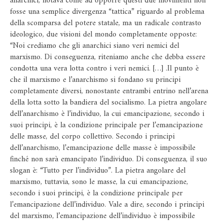
anarchici, notava come ad opporre questi due movimenti non
fosse una semplice divergenza “tattica” riguardo al problema
della scomparsa del potere statale, ma un radicale contrasto
ideologico, due visioni del mondo completamente opposte:
“Noi crediamo che gli anarchici siano veri nemici del
marxismo. Di conseguenza, riteniamo anche che debba essere
condotta una vera lotta contro i veri nemici. […] .Il punto è
che il marxismo e l’anarchismo si fondano su principi
completamente diversi, nonostante entrambi entrino nell’arena
della lotta sotto la bandiera del socialismo. La pietra angolare
dell’anarchismo è l’individuo, la cui emancipazione, secondo i
suoi principi, è la condizione principale per l’emancipazione
delle masse, del corpo collettivo. Secondo i principi
dell’anarchismo, l’emancipazione delle masse è impossibile
finché non sarà emancipato l’individuo. Di conseguenza, il suo
slogan è: “Tutto per l’individuo”. La pietra angolare del
marxismo, tuttavia, sono le masse, la cui emancipazione,
secondo i suoi principi, è la condizione principale per
l’emancipazione dell’individuo. Vale a dire, secondo i principi
del marxismo, l’emancipazione dell’individuo è impossibile