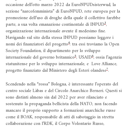
occasione dell’otto marzo 2022 da EuroNPUDsisterwud, la
sezione “narcofemminista” di EuroNPUD, rete europea per la
promozione dell’uso di droghe della quale il collettivo farebbe
3
parte, a sua volta emanazione continentale di INPUD
,
organizzazione internazionale avente il medesimo fine.
Navigando sul sito della stessa INPUD possiamo leggere i
4
nomi dei finanziatori del progetto
: tra essi troviamo la Open
Society Foundation, il dipartimento per lo sviluppo
5
6
internazionale del governo britannico
, USAID
, ossia l’agenzia
statunitense per lo sviluppo internazionale, e Love Alliance,
7
progetto finanziato dal Ministero degli Esteri olandese
.
Scendendo nella “rossa” Bologna, è interessante l’operato del
centro sociale Làbas e del Circolo Anarchico Berneri. Questi si
sono distinti almeno sin dal 2022 per aver rilanciato e
sostenuto la propaganda bellicista della NATO, non facendo
mancare il proprio supporto a formazioni anarchiche russe
come il BOAK, responsabile di atti di sabotaggio in stretta
collaborazione con l’RDK, il Corpo Volontario Russo,