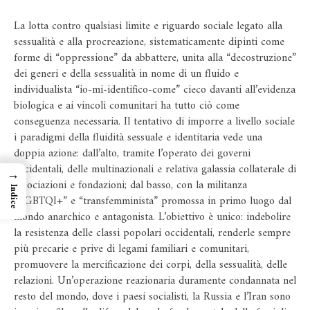
La lotta contro qualsiasi limite e riguardo sociale legato alla
sessualità e alla procreazione, sistematicamente dipinti come
forme di “oppressione” da abbattere, unita alla “decostruzione”
dei generi e della sessualità in nome di un fluido e
individualista “io-mi-identifico-come” cieco davanti all’evidenza
biologica e ai vincoli comunitari ha tutto ciò come
conseguenza necessaria. Il tentativo di imporre a livello sociale
i paradigmi della fluidità sessuale e identitaria vede una
doppia azione: dall’alto, tramite l’operato dei governi
occidentali, delle multinazionali e relativa galassia collaterale di
→
associazioni e fondazioni; dal basso, con la militanza
Indice
“LGBTQI+” e “transfemminista” promossa in primo luogo dal
mondo anarchico e antagonista. L’obiettivo è unico: indebolire
la resistenza delle classi popolari occidentali, renderle sempre
più precarie e prive di legami familiari e comunitari,
promuovere la mercificazione dei corpi, della sessualità, delle
relazioni. Un’operazione reazionaria duramente condannata nel
resto del mondo, dove i paesi socialisti, la Russia e l’Iran sono