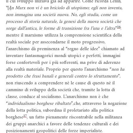
il cui sviluppo iniziava già ad apparire. Come ricorda Lenin,
“[
i
]
n Marx non vi è un briciolo di utopismo; egli non inventa,
non immagina una società nuova. No, egli studia, come un
processo di storia naturale, la genesi della nuova società che
16
sorge dall’antica, le forme di transizione fra l’una e l’altra
”
:
mentre il marxismo utilizza la comprensione scientifica della
realtà sociale per assecondarne il moto progressivo,
l’anarchismo dà preminenza al “regno delle idee” chiamato ad
inventare fantasmagorici mondi utopici e perfetti, immagini
forse confortevoli per i più sofferenti, ma prive di aderenze
alla realtà materiale. Proprio per questo l’anarchismo “
non ha
prodotto che frasi banali e generali contro lo sfruttamento
”,
non riuscendo a comprendere né le cause di questo né il
cammino di sviluppo della società che, tramite la lotta di
classe, conduce al socialismo. L’anarchismo non è che
“
individualismo borghese ribaltato
”,che, attraverso la negazione
della lotta politica, subordina il proletariato alla politica
17
borghese
, un fatto pienamente riscontrabile nella militanza
dei gruppi anarchici a favore delle tendenze culturali e dei
posizionamenti geopolitici delle forze imperialiste.