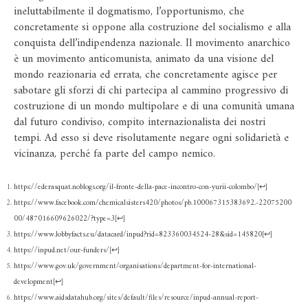
ineluttabilmente il dogmatismo, l’opportunismo, che
concretamente si oppone alla costruzione del socialismo e alla
conquista dell’indipendenza nazionale. Il movimento anarchico
è un movimento anticomunista, animato da una visione del
mondo reazionaria ed errata, che concretamente agisce per
sabotare gli sforzi di chi partecipa al cammino progressivo di
costruzione di un mondo multipolare e di una comunità umana
dal futuro condiviso, compito internazionalista dei nostri
tempi. Ad esso si deve risolutamente negare ogni solidarietà e
vicinanza, perché fa parte del campo nemico.
https://ederasquat.noblogs.org/il-fronte-della-pace-incontro-con-yurii-colombo/
[
↩
]
https://www.facebook.com/chemicalsisters420/photos/pb.100067315383692.-22075200
00/487016609626022/?type=3
[
↩
]
https://www.lobbyfacts.eu/datacard/inpud?rid=823360034524-28&sid=145820
[
↩
]
https://inpud.net/our-funders/
[
↩
]
https://www.gov.uk/government/organisations/department-for-international-
development
[
↩
]
https://www.aidsdatahub.org/sites/default/files/resource/inpud-annual-report-