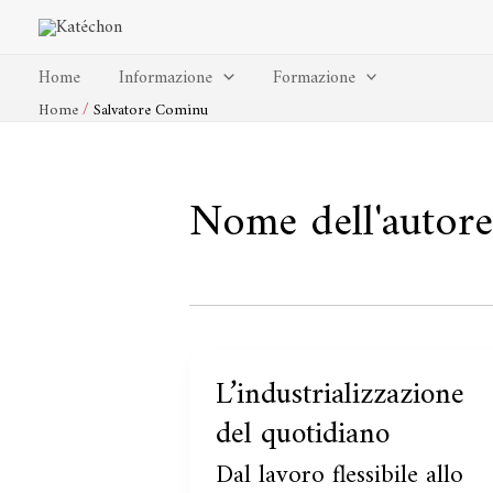
Vai
al
contenuto
Home
Informazione
Formazione
Home
Salvatore Cominu
Nome dell'autore
Dal
L’industrializzazione
L’industrializzazione
lavoro
del
del quotidiano
flessibile
quotidiano
Dal lavoro flessibile allo
allo