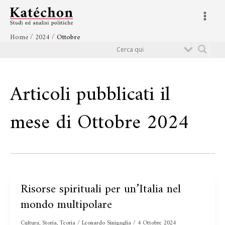
Vai
Main
al
Menu
contenuto
Home
2024
Ottobre
Cerca
Articoli pubblicati il
mese di Ottobre 2024
Risorse spirituali per un’Italia nel
Risorse
spirituali
mondo multipolare
per
un’Italia
Cultura
,
Storia
,
Teoria
/
Leonardo Sinigaglia
/
4 Ottobre 2024