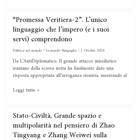
ancora
irrisolto
“Promessa Veritiera-2”. L’unico
“Promessa
Veritiera-
linguaggio che l’impero (e i suoi
2”.
servi) comprendono
L’unico
linguaggio
Politica nel mondo
/
Leonardo Sinigaglia
/
2 Ottobre 2024
che
Da L’AntiDiplomatico. Il grande attacco missilistico
l’impero
iraniano della scorsa notta ha finalmente dato una
(e
risposta appropriata all’arroganza sionista, mostrando al
i
suoi
servi)
Leggi tutto »
comprendono
Stato-Civiltà, Grande spazio e
Stato-
Civiltà,
multipolarità nel pensiero di Zhao
Grande
Tingyang e Zhang Weiwei sulla
spazio