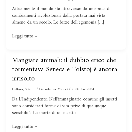
nel
Attualmente il mondo sta attraversando un’epoca di
mondo
cambiamenti rivoluzionari dalla portata mai vista
multipolare
almeno da un secolo. Le forze dell’egemonia […]
Leggi tutto »
Mangiare animali: il dubbio etico che
Mangiare
animali:
tormentava Seneca e Tolstoj è ancora
il
irrisolto
dubbio
etico
Cultura
,
Scienze
/
Guendalina Middei
/
2 Ottobre 2024
che
Da L’Indipendente. Nell’immaginario comune gli insetti
tormentava
sono considerati forme di vita prive di qualunque
Seneca
sensibilità. La morte di un insetto
e
Tolstoj
è
Leggi tutto »