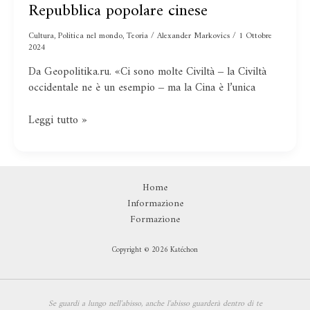
Repubblica popolare cinese
e
multipolarità
nel
Cultura
,
Politica nel mondo
,
Teoria
/
Alexander Markovics
/
1 Ottobre
2024
pensiero
di
Da Geopolitika.ru. «Ci sono molte Civiltà ‒ la Civiltà
Zhao
occidentale ne è un esempio ‒ ma la Cina è l’unica
Tingyang
e
Leggi tutto »
Zhang
Weiwei
sulla
Repubblica
Home
popolare
Informazione
cinese
Formazione
Copyright © 2026 Katéchon
Se guardi a lungo nell'abisso,
anche l'abisso guarderà dentro di te