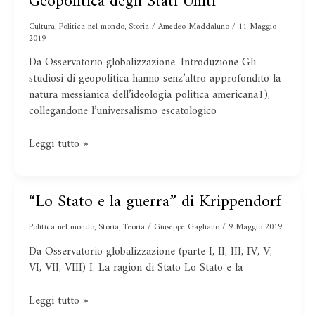
Geopolitica degli Stati Uniti
tra
terra
Cultura
,
Politica nel mondo
,
Storia
/
Amedeo Maddaluno
/
11 Maggio
e
2019
mare.
Da Osservatorio globalizzazione. Introduzione Gli
Geopolitica
studiosi di geopolitica hanno senz’altro approfondito la
degli
natura messianica dell’ideologia politica americana1),
Stati
collegandone l’universalismo escatologico
Uniti
Leggi tutto »
“Lo Stato e la guerra” di Krippendorf
“Lo
Stato
Politica nel mondo
,
Storia
,
Teoria
/
Giuseppe Gagliano
/
9 Maggio 2019
e
la
Da Osservatorio globalizzazione (parte I, II, III, IV, V,
guerra”
VI, VII, VIII) I. La ragion di Stato Lo Stato e la
di
Krippendorf
Leggi tutto »