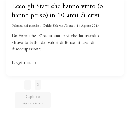
Ecco gli Stati che hanno vinto (o
Ecco
gli
hanno perso) in 10 anni di crisi
Stati
che
Politica nel mondo
/
Guido Salerno Aletta
/
14 Agosto 2017
hanno
Da Formiche. E’ stata una crisi che ha travolto e
vinto
stravolto tutto: dai valori di Borsa ai tassi di
(o
disoccupazione;
hanno
perso)
Leggi tutto »
in
10
anni
di
1
2
crisi
Capitolo
successivo »