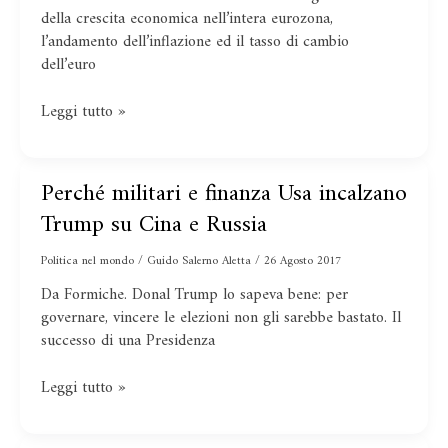
minando
della crescita economica nell’intera eurozona,
la
l’andamento dell’inflazione ed il tasso di cambio
strategia
dell’euro
della
Bce
Leggi tutto »
Perché militari e finanza Usa incalzano
Perché
militari
Trump su Cina e Russia
e
finanza
Politica nel mondo
/
Guido Salerno Aletta
/
26 Agosto 2017
Usa
Da Formiche. Donal Trump lo sapeva bene: per
incalzano
governare, vincere le elezioni non gli sarebbe bastato. Il
Trump
successo di una Presidenza
su
Cina
Leggi tutto »
e
Russia