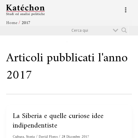
Vai
Main
al
Menu
contenuto
Home
2017
Cerca
Articoli pubblicati l'anno
2017
La Siberia e quelle curiose idee
La
Siberia
indipendentiste
e
quelle
Cultura
,
Storia
/
David Flores
/
28 Dicembre 2017