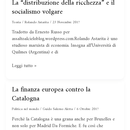
La “distribuzione della ricchezza” e il
La
“distribuzione
socialismo volgare
della
ricchezza”
Teoria
/
Rolando Astarita
/
23 Novembre 2017
e
Tradotto da Ernesto Russo per
il
assaltoalcieloblog.wordpress.com.Rolando Astarita è uno
socialismo
studioso marxista di economia. Insegna all’Università di
volgare
Quilmes (Argentina) e di
Leggi tutto »
La finanza europea contro la
La
finanza
Catalogna
europea
contro
Politica nel mondo
/
Guido Salerno Aletta
/
6 Ottobre 2017
la
Perché la Catalogna è una grana anche per Bruxelles e
Catalogna
non solo per Madrid Da Formiche. E fu così che