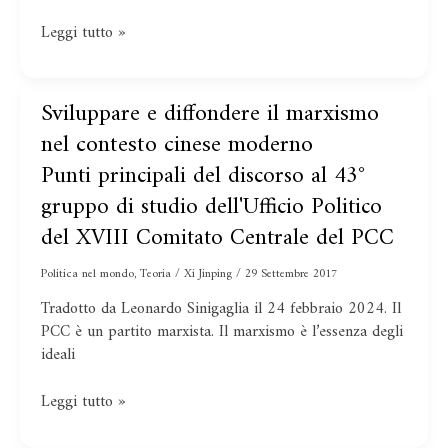
Leggi tutto »
Punti
Sviluppare e diffondere il marxismo
Sviluppare
principali
e
nel contesto cinese moderno
del
diffondere
Punti principali del discorso al 43°
discorso
il
al
marxismo
gruppo di studio dell'Ufficio Politico
43°
nel
del XVIII Comitato Centrale del PCC
gruppo
contesto
di
cinese
Politica nel mondo
,
Teoria
/
Xi Jinping
/
29 Settembre 2017
studio
moderno
Tradotto da Leonardo Sinigaglia il 24 febbraio 2024. Il
dell'Ufficio
PCC è un partito marxista. Il marxismo è l’essenza degli
Politico
ideali
del
XVIII
Comitato
Leggi tutto »
Centrale