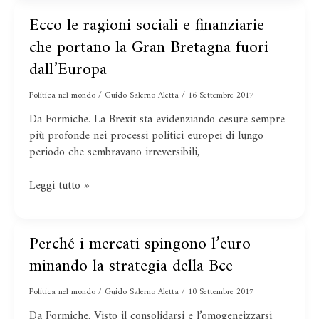
del
PCC
Ecco le ragioni sociali e finanziarie
Ecco
le
che portano la Gran Bretagna fuori
ragioni
dall’Europa
sociali
e
Politica nel mondo
/
Guido Salerno Aletta
/
16 Settembre 2017
finanziarie
Da Formiche. La Brexit sta evidenziando cesure sempre
che
più profonde nei processi politici europei di lungo
portano
periodo che sembravano irreversibili,
la
Gran
Bretagna
Leggi tutto »
fuori
dall’Europa
Perché i mercati spingono l’euro
Perché
i
minando la strategia della Bce
mercati
spingono
Politica nel mondo
/
Guido Salerno Aletta
/
10 Settembre 2017
l’euro
Da Formiche. Visto il consolidarsi e l’omogeneizzarsi