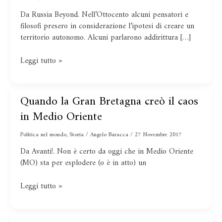
curiose
Da Russia Beyond. Nell’Ottocento alcuni pensatori e
idee
filosofi presero in considerazione l’ipotesi di creare un
indipendentiste
territorio autonomo. Alcuni parlarono addirittura […]
Leggi tutto »
Quando la Gran Bretagna creò il caos
Quando
la
in Medio Oriente
Gran
Bretagna
Politica nel mondo
,
Storia
/
Angelo Baracca
/
27 Novembre 2017
creò
Da Avanti!. Non è certo da oggi che in Medio Oriente
il
(MO) sta per esplodere (o è in atto) un
caos
in
Leggi tutto »
Medio
Oriente