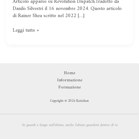
Articolo apparso su Revolution Dispatch.Tradotto da
imperialista
Danilo Silvestri il 16 novembre 2024. Questo articolo
e
di Rainer Shea scritto nel 2022 […]
la
base
sociale
Leggi tutto »
del
fascismo americano
Home
Informazione
Formazione
Copyright © 2026 Katéchon
Se guardi a lungo nell'abisso,
anche l'abisso guarderà dentro di te