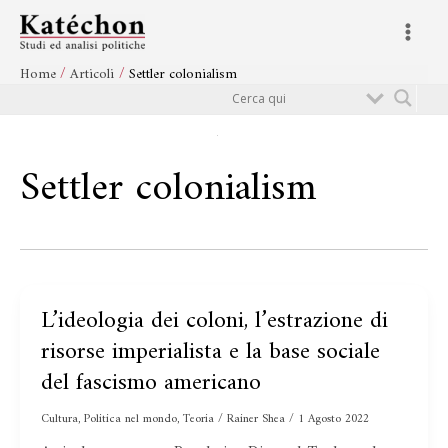
Vai
Main
al
Menu
contenuto
Home
Articoli
Settler colonialism
Cerca
Settler colonialism
L’ideologia dei coloni, l’estrazione di
L’ideologia
dei
risorse imperialista e la base sociale
coloni,
del fascismo americano
l’estrazione
di
Cultura
,
Politica nel mondo
,
Teoria
/
Rainer Shea
/
1 Agosto 2022
risorse