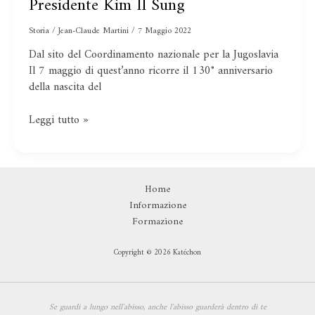
Presidente Kim Il Sung
tra
il
Storia
/
Jean-Claude Martini
/
7 Maggio 2022
compagno
Dal sito del Coordinamento nazionale per la Jugoslavia
Tito
Il 7 maggio di quest’anno ricorre il 130° anniversario
e
della nascita del
il
Presidente
Leggi tutto »
Kim
Il
Sung
Home
Informazione
Formazione
Copyright © 2026 Katéchon
Se guardi a lungo nell'abisso,
anche l'abisso guarderà dentro di te