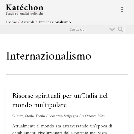
Vai
Main
al
Menu
contenuto
Home
Articoli
Internazionalismo
Cerca
Internazionalismo
Risorse spirituali per un’Italia nel
Risorse
spirituali
mondo multipolare
per
un’Italia
Cultura
,
Storia
,
Teoria
/
Leonardo Sinigaglia
/
4 Ottobre 2024
nel
Attualmente il mondo sta attraversando un’epoca di
mondo
cambiamenti rivoluzionari dalla portata mai vista