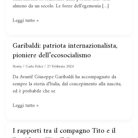
multipolare
almeno da un secolo. Le forze dell’egemonia […]
Leggi tutto »
Garibaldi: patriota internazionalista,
Garibaldi:
patriota
pioniere dell’ecosocialismo
internazionalista,
pioniere
Storia
/
Carlo Felici
/
27 Febbraio 2024
dell’ecosocialismo
Da Avanti! Giuseppe Garibaldi ha accompagnato da
sempre la storia d’Italia, dal concepimento alla nascita,
ed è probabile che se
Leggi tutto »
I rapporti tra il compagno Tito e il
I
rapporti