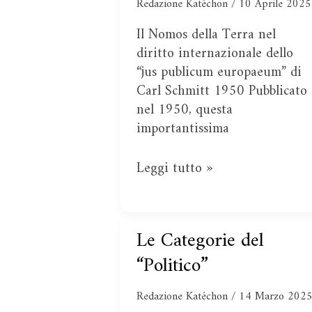
Redazione Katéchon
/
10 Aprile 2025
della
Terra
Il Nomos della Terra nel
diritto internazionale dello
“jus publicum europaeum” di
Carl Schmitt 1950 Pubblicato
nel 1950, questa
importantissima
Leggi tutto »
Le Categorie del
Le
Categorie
“Politico”
del
“Politico”
Redazione Katéchon
/
14 Marzo 202