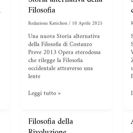
alternativa
a
Filosofia
della
Filosofia
Redazione Katéchon
/
10 Aprile 2025
Una nuova Storia alternativa
della Filosofia di Costanzo
Preve 2013 Opera eterodossa
che rilegge la Filosofia
occidentale attraverso una
lente
Leggi tutto »
Filosofia della
Filosofia
della
Rivoluzione