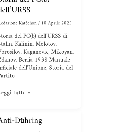
del
dell’URSS
PC(b)
dell’URSS
Redazione Katéchon
/
10 Aprile 2025
Storia del PC(b) dell’URSS di
Stalin, Kalinin, Molotov,
Vorosilov, Kaganovic, Mikoyan,
Zdanov, Berija 1938 Manuale
ufficiale dell’Unione, Storia del
Partito
Leggi tutto »
Anti-Dühring
Anti-
Dühring