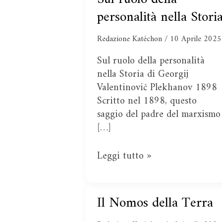
ruolo
personalità nella Stori
della
personalità
Redazione Katéchon
/
10 Aprile 2025
nella
Sul ruolo della personalità
Storia
nella Storia di Georgij
Valentinovič Plekhanov 1898
Scritto nel 1898, questo
saggio del padre del marxismo
[…]
Leggi tutto »
Il Nomos della Terra
Il
Nomos