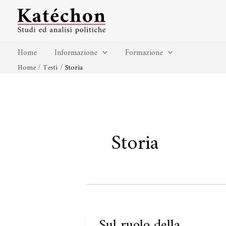
Vai
al
contenuto
Home
Informazione
Formazione
Home
Testi
Storia
Storia
Sul ruolo della
Sul