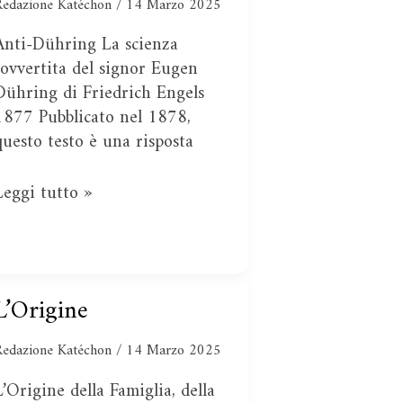
Redazione Katéchon
/
14 Marzo 2025
Anti-Dühring La scienza
sovvertita del signor Eugen
Dühring di Friedrich Engels
1877 Pubblicato nel 1878,
questo testo è una risposta
Leggi tutto »
L’Origine
L’Origine
Redazione Katéchon
/
14 Marzo 2025
L’Origine della Famiglia, della