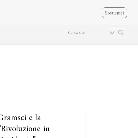
Sostienici
Gramsci e la
Gramsci
e
“Rivoluzione in
a