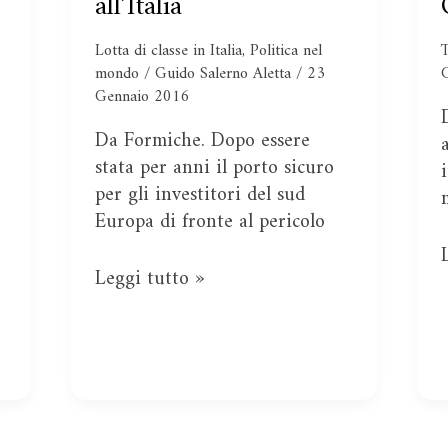
all’Italia
della
Germania
Lotta di classe in Italia
,
Politica nel
nell’attacco
mondo
/
Guido Salerno Aletta
/
23
all’Italia
Gennaio 2016
Da Formiche. Dopo essere
stata per anni il porto sicuro
per gli investitori del sud
Europa di fronte al pericolo
Leggi tutto »