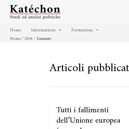
Vai
al
contenuto
Home
Informazione
Formazione
Home
2016
Gennaio
Articoli pubblica
Tutti i fallimenti
Tutti
i
dell’Unione europea
fallimenti