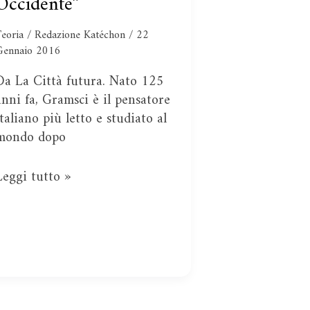
Occidente”
“Rivoluzione
in
Teoria
/
Redazione Katéchon
/
22
Occidente”
Gennaio 2016
Da La Città futura. Nato 125
anni fa, Gramsci è il pensatore
italiano più letto e studiato al
mondo dopo
Leggi tutto »