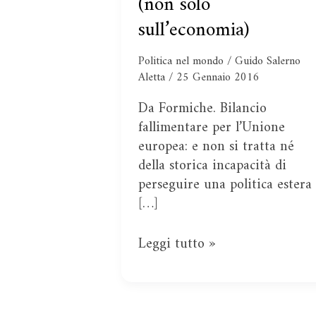
(non solo
dell’Unione
sull’economia)
europea
(non
Politica nel mondo
/
Guido Salerno
solo
Aletta
/
25 Gennaio 2016
sull’economia)
Da Formiche. Bilancio
fallimentare per l’Unione
europea: e non si tratta né
della storica incapacità di
perseguire una politica estera
[…]
Leggi tutto »