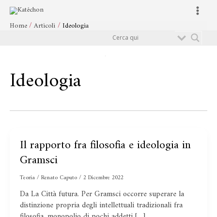
Vai
Main
al
Menu
Home
Articoli
Ideologia
contenuto
Cerca
Ideologia
Il rapporto fra filosofia e ideologia in
Il
rapporto
Gramsci
fra
filosofia
Teoria
/
Renato Caputo
/
2 Dicembre 2022
e
Da La Città futura. Per Gramsci occorre superare la
ideologia
distinzione propria degli intellettuali tradizionali fra
in
filosofia, monopolio di pochi addetti […]