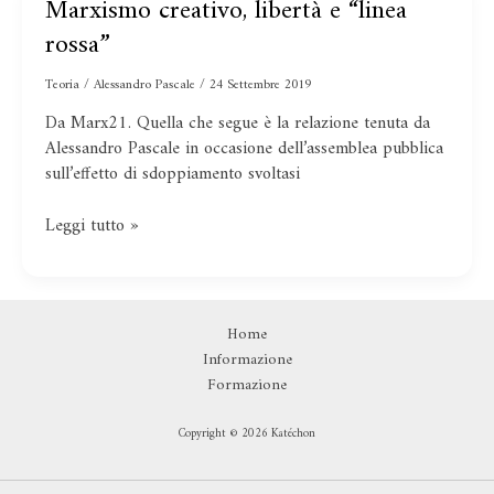
Marxismo creativo, libertà e “linea
Marxismo
creativo,
rossa”
libertà
e
Teoria
/
Alessandro Pascale
/
24 Settembre 2019
“linea
Da Marx21. Quella che segue è la relazione tenuta da
rossa”
Alessandro Pascale in occasione dell’assemblea pubblica
sull’effetto di sdoppiamento svoltasi
Leggi tutto »
Home
Informazione
Formazione
Copyright © 2026 Katéchon