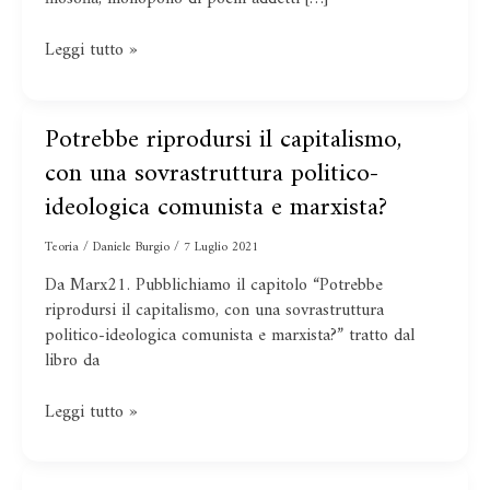
Gramsci
Leggi tutto »
Potrebbe riprodursi il capitalismo,
Potrebbe
riprodursi
con una sovrastruttura politico-
il
ideologica comunista e marxista?
capitalismo,
con
Teoria
/
Daniele Burgio
/
7 Luglio 2021
una
Da Marx21. Pubblichiamo il capitolo “Potrebbe
sovrastruttura
riprodursi il capitalismo, con una sovrastruttura
politico-
politico-ideologica comunista e marxista?” tratto dal
ideologica
libro da
comunista
e
marxista?
Leggi tutto »