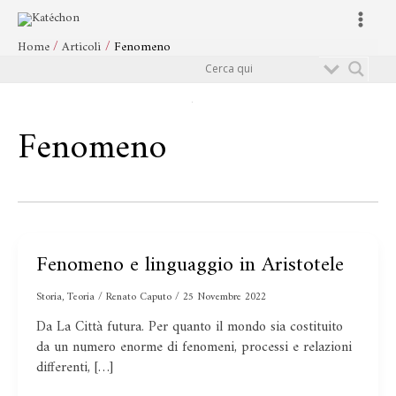
Vai
Main
al
Menu
Home
Articoli
Fenomeno
contenuto
Cerca
Fenomeno
Fenomeno e linguaggio in Aristotele
Fenomeno
e
Storia
,
Teoria
/
Renato Caputo
/
25 Novembre 2022
linguaggio
in
Da La Città futura. Per quanto il mondo sia costituito
Aristotele
da un numero enorme di fenomeni, processi e relazioni
differenti, […]