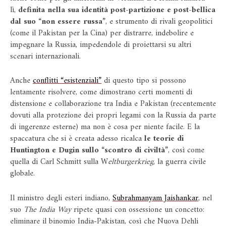
lì,
definita nella sua identità post-partizione e post-bellica
dal suo “non essere russa”
, e strumento di rivali geopolitici
(come il Pakistan per la Cina) per distrarre, indebolire e
impegnare la Russia, impedendole di proiettarsi su altri
scenari internazionali.
Anche
conflitti “esistenziali”
di questo tipo si possono
lentamente risolvere, come dimostrano certi momenti di
distensione e collaborazione tra India e Pakistan (recentemente
dovuti alla protezione dei propri legami con la Russia da parte
di ingerenze esterne) ma non è cosa per niente facile. E la
spaccatura che si è creata adesso ricalca
le teorie di
Huntington e Dugin sullo “scontro di civiltà”
, così come
quella di Carl Schmitt sulla W
eltburgerkrieg
, la guerra civile
globale.
Il ministro degli esteri indiano,
Subrahmanyam Jaishankar
, nel
suo
The India Way
ripete quasi con ossessione un concetto:
eliminare il binomio India-Pakistan, così che Nuova Dehli