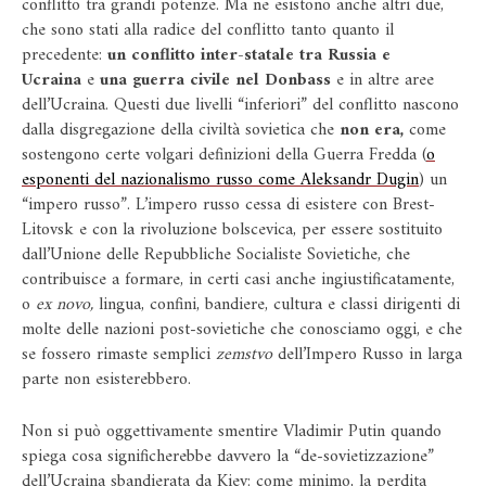
conflitto tra grandi potenze. Ma ne esistono anche altri due,
che sono stati alla radice del conflitto tanto quanto il
precedente:
un conflitto inter-statale tra Russia e
Ucraina
e
una guerra civile nel Donbass
e in altre aree
dell’Ucraina. Questi due livelli “inferiori” del conflitto nascono
dalla disgregazione della civiltà sovietica che
non era,
come
sostengono certe volgari definizioni della Guerra Fredda (
o
esponenti del nazionalismo russo come Aleksandr Dugin
) un
“impero russo”. L’impero russo cessa di esistere con Brest-
Litovsk e con la rivoluzione bolscevica, per essere sostituito
dall’Unione delle Repubbliche Socialiste Sovietiche, che
contribuisce a formare, in certi casi anche ingiustificatamente,
o
ex novo,
lingua, confini, bandiere, cultura e classi dirigenti di
molte delle nazioni post-sovietiche che conosciamo oggi, e che
se fossero rimaste semplici
zemstvo
dell’Impero Russo in larga
parte non esisterebbero.
Non si può oggettivamente smentire Vladimir Putin quando
spiega cosa significherebbe davvero la “de-sovietizzazione”
dell’Ucraina sbandierata da Kiev: come minimo, la perdita