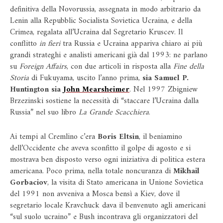
definitiva della Novorussia, assegnata in modo arbitrario da
Lenin alla Repubblic Socialista Sovietica Ucraina, e della
Crimea, regalata all’Ucraina dal Segretario Kruscev. Il
conflitto
in fieri
tra Russia e Ucraina appariva chiaro ai più
grandi strateghi e analisti americani già dal 1993: ne parlano
su
Foreign Affairs
, con due articoli in risposta alla
Fine della
Storia
di Fukuyama, uscito l’anno prima,
sia Samuel P.
Huntington sia
John Mearsheimer
. Nel 1997 Zbigniew
Brzezinski sostiene la necessità di “staccare l’Ucraina dalla
Russia” nel suo libro
La Grande Scacchiera
.
Ai tempi al Cremlino c’era
Boris Eltsin
, il beniamino
dell’Occidente che aveva sconfitto il golpe di agosto e si
mostrava ben disposto verso ogni iniziativa di politica estera
americana. Poco prima, nella totale noncuranza di
Mikhail
Gorbaciov
, la visita di Stato americana in Unione Sovietica
del 1991 non avveniva a Mosca bensì a Kiev, dove il
segretario locale Kravchuck dava il benvenuto agli americani
“sul suolo ucraino” e Bush incontrava gli organizzatori del