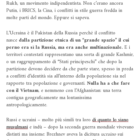
Rukh, un movimento indipendentista. Non c’erano ancora
Putin, i BRICS, la Cina, i conflitti in stile guerra fredda in
molte parti del mondo. Eppure si sapeva.
L’Ucraina è il Pakistan della Russia perché il conflitto
nasce
dalla partizione etnica di un “grande spazio” il cui
perno era sì la Russia, ma era anche multinazionale.
E i
territori contestati rappresentano una sorta di grande Kashmir,
o un raggruppamento di “Stati principeschi” che dopo la
partizione devono decidere da che parte stare, spesso in preda
a conflitti d’identità sia all’interno della popolazione sia nel
rapporto tra popolazione e governanti.
Nulla ha a che fare
con il Vietnam
, e nemmeno con l’Afghanistan: una terra
contigua geograficamente ma lontanissima
antropologicamente.
Russi e ucraini – molto più simili tra loro
di quanto lo siano
musulmani
e indù – dopo la seconda guerra mondiale vivevano
distinti ma insieme: Brezhnev aveva la dicitura
ucraino
sui