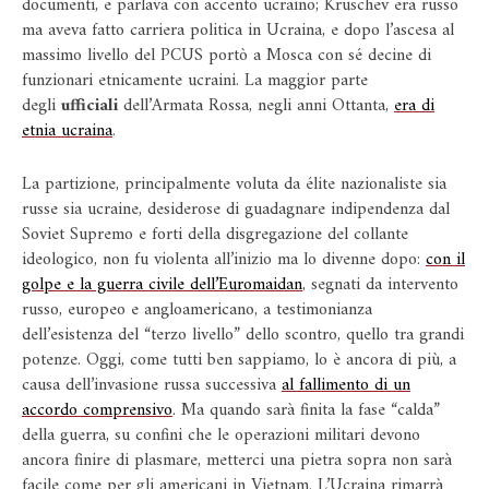
documenti, e parlava con accento ucraino; Kruschev era russo
ma aveva fatto carriera politica in Ucraina, e dopo l’ascesa al
massimo livello del PCUS portò a Mosca con sé decine di
funzionari etnicamente ucraini. La maggior parte
degli
ufficiali
dell’Armata Rossa, negli anni Ottanta,
era di
etnia ucraina
.
La partizione, principalmente voluta da élite nazionaliste sia
russe sia ucraine, desiderose di guadagnare indipendenza dal
Soviet Supremo e forti della disgregazione del collante
ideologico, non fu violenta all’inizio ma lo divenne dopo:
con il
golpe e la guerra civile dell’Euromaidan
, segnati da intervento
russo, europeo e angloamericano, a testimonianza
dell’esistenza del “terzo livello” dello scontro, quello tra grandi
potenze. Oggi, come tutti ben sappiamo, lo è ancora di più, a
causa dell’invasione russa successiva
al fallimento di un
accordo comprensivo
. Ma quando sarà finita la fase “calda”
della guerra, su confini che le operazioni militari devono
ancora finire di plasmare, metterci una pietra sopra non sarà
facile come per gli americani in Vietnam. L’Ucraina rimarrà