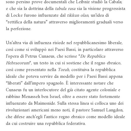
sono persino prove documentali che Leibniz studiò la Cabala;
e che sia la dottrina della
tabula rasa
sia la visione progressista
di Locke furono influenzate dal
tikkun olan
, un’idea di
“rettifica della natura” attraverso miglioramenti graduali verso
la perfezione.
Un’altra via di influenza risiede nel repubblicanesimo liberale,
così come si sviluppò nei Paesi Bassi, in particolare attraverso
l’opera di Petrus Cunaeus, che scrisse “
De Republica
Hebraeorum
“, un testo in cui si sostiene che il regno ebraico,
così come presentato nella
Torah
, costituiva la repubblica
ideale che poteva servire da modello per i Paesi Bassi appena
“liberati” dall’impero spagnolo. È interessante notare che
Cunaeus fu un interlocutore del già citato agente coloniale e
rabbino Menasseh ben Israel, oltre a essere stato fortemente
influenzato da Maimonide. Sulla stessa linea si colloca uno dei
rivoluzionari americani meno noti, il pastore Samuel Langdon,
che difese anch’egli l’antico regno ebraico come modello ideale
da cui costruire una repubblica federativa.