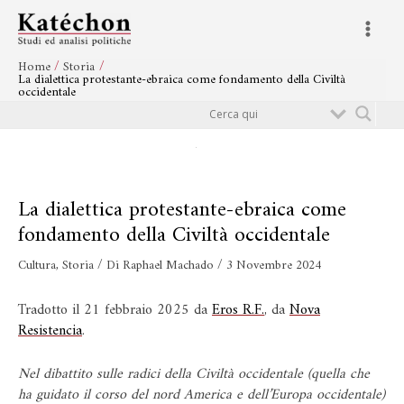
Vai
Navigazione
Main
al
articoli
Menu
contenuto
Home
Storia
La dialettica protestante-ebraica come fondamento della Civiltà
occidentale
Cerca
La dialettica protestante-ebraica come
fondamento della Civiltà occidentale
Cultura
,
Storia
/ Di
Raphael Machado
/
3 Novembre 2024
Tradotto il 21 febbraio 2025 da
Eros R.F.
, da
Nova
Resistencia
.
Nel dibattito sulle radici della Civiltà occidentale (quella che
ha guidato il corso del nord America e dell’Europa occidentale)