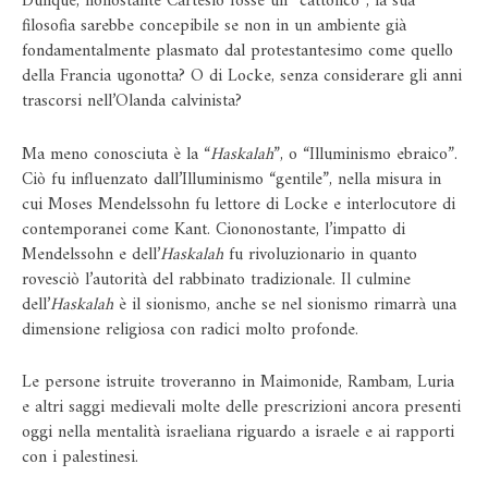
Dunque, nonostante Cartesio fosse un “cattolico”, la sua
filosofia sarebbe concepibile se non in un ambiente già
fondamentalmente plasmato dal protestantesimo come quello
della Francia ugonotta? O di Locke, senza considerare gli anni
trascorsi nell’Olanda calvinista?
Ma meno conosciuta è la “
Haskalah
”, o “Illuminismo ebraico”.
Ciò fu influenzato dall’Illuminismo “gentile”, nella misura in
cui Moses Mendelssohn fu lettore di Locke e interlocutore di
contemporanei come Kant. Ciononostante, l’impatto di
Mendelssohn e dell’
Haskalah
fu rivoluzionario in quanto
rovesciò l’autorità del rabbinato tradizionale. Il culmine
dell’
Haskalah
è il sionismo, anche se nel sionismo rimarrà una
dimensione religiosa con radici molto profonde.
Le persone istruite troveranno in Maimonide, Rambam, Luria
e altri saggi medievali molte delle prescrizioni ancora presenti
oggi nella mentalità israeliana riguardo a israele e ai rapporti
con i palestinesi.