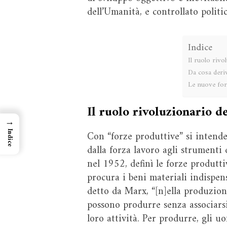
dell’Umanità, e controllato politi
Indice
Il ruolo rivo
Da cosa deriv
Le nuove forz
Il ruolo rivoluzionario d
→
Con “forze produttive” si intende 
Indice
dalla forza lavoro agli strumenti 
nel 1952, definì le forze produtti
procura i beni materiali indispens
detto da Marx, “[n]ella produzion
possono produrre senza associars
loro attività. Per produrre, gli u