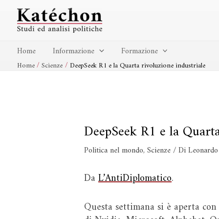
Vai
Navigazione
al
articoli
contenuto
Home
Informazione
Formazione
Home
Scienze
DeepSeek R1 e la Quarta rivoluzione industriale
DeepSeek R1 e la Quarta 
Politica nel mondo
,
Scienze
/ Di
Leonardo 
Da
L’AntiDiplomatico
.
Questa settimana si è aperta con l