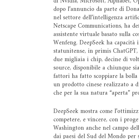
di Nvidia, Microsoft, Alphabet, O
dopo l’annuncio da parte di Donal
nel settore dell’intelligenza arti
Netscape Communications, ha def
assistente virtuale basato sulla c
Wenfeng. DeepSeek ha capacità in 
statunitense, in primis ChatGPT, i
due migliaia i chip, decine di vol
source, disponibile a chiunque si
fattori ha fatto scoppiare la bolla 
un prodotto cinese realizzato a d
che per la sua natura “aperta” pro
DeepSeek mostra come l’ottimizzaz
competere, e vincere, con i proge
Washington anche nel campo dell’i
dai paesi del Sud del Mondo per s