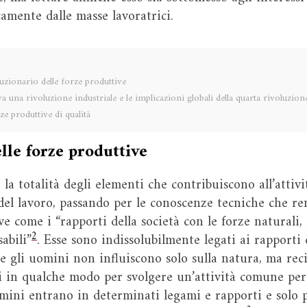
camente dalle masse lavoratrici.
luzionario delle forze produttive
a una rivoluzione industriale e le implicazioni globali della quarta rivoluzione
e produttive di qualità
elle forze produttive
la totalità degli elementi che contribuiscono all’attiv
del lavoro, passando per le conoscenze tecniche che ren
ve come i “rapporti della società con le forze naturali, 
2
abili”
. Esse sono indissolubilmente legati ai rapport
e gli uomini non influiscono solo sulla natura, ma rec
i in qualche modo per svolgere un’attività comune per
omini entrano in determinati legami e rapporti e solo p