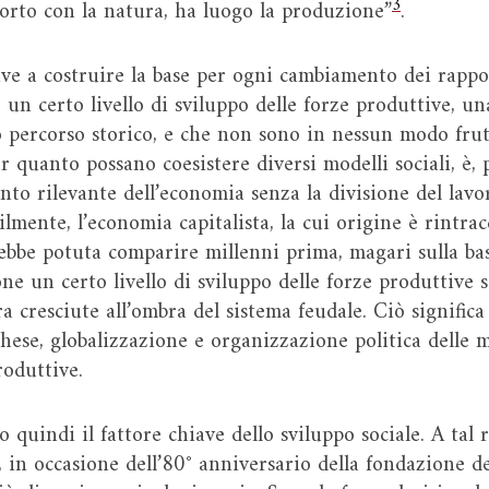
3
pporto con la natura, ha luogo la produzione”
.
tive a costruire la base per ogni cambiamento dei rappo
 un certo livello di sviluppo delle forze produttive, u
o percorso storico, e che non sono in nessun modo fru
r quanto possano coesistere diversi modelli sociali, è,
to rilevante dell’economia senza la divisione del lavo
ilmente, l’economia capitalista, la cui origine è rintrac
rebbe potuta comparire millenni prima, magari sulla ba
ne un certo livello di sviluppo delle forze produttive 
ra cresciute all’ombra del sistema feudale. Ciò signific
ghese, globalizzazione e organizzazione politica delle 
roduttive.
quindi il fattore chiave dello sviluppo sociale. A tal r
 in occasione dell’80° anniversario della fondazione d