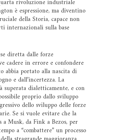
 quarta rivoluzione industriale
ngton è espressione, ma diventino
uciale della Storia, capace non
ti internazionali sulla base
e diretta dalle forze
eve cadere in errore e confondere
 abbia portato alla nascita di
gno e dall’incertezza. La
à superata dialetticamente, e con
possibile proprio dallo sviluppo
ogressivo dello sviluppo delle forze
rie. Se si vuole evitare che la
es a Musk, da Fink a Bezos, per
e tempo a “combattere” un processo
si della stragrande maggioranza