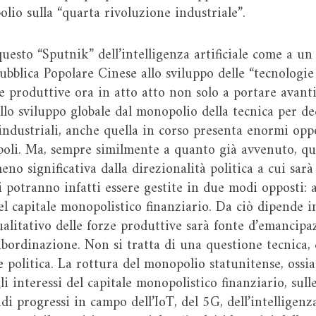
olio sulla “quarta rivoluzione industriale”.
uesto “Sputnik” dell’intelligenza artificiale come a un 
ubblica Popolare Cinese allo sviluppo delle “tecnologie
ze produttive ora in atto atto non solo a portare avant
llo sviluppo globale dal monopolio della tecnica per d
 industriali, anche quella in corso presenta enormi opp
poli. Ma, sempre similmente a quanto già avvenuto, qu
no significativa dalla direzionalità politica a cui sar
 potranno infatti essere gestite in due modi opposti: a 
el capitale monopolistico finanziario. Da ciò dipende
alitativo delle forze produttive sarà fonte d’emancipa
bordinazione. Non si tratta di una questione tecnica,
politica. La rottura del monopolio statunitense, ossia
 interessi del capitale monopolistico finanziario, sull
i progressi in campo dell’IoT, del 5G, dell’intelligenza 