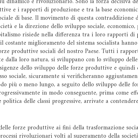
iù dinamico e rivoluzionario. Sono la forza decisiva del
ttive e i rapporti di produzione e tra la base economic
ociale di base. Il movimento di questa contraddizione 
ietà e la direzione dello sviluppo sociale, economico, p
talismo risiede nella differenza tra i loro rapporti di
 il costante miglioramento del sistema socialista hanno
forze produttive sociali del nostro Paese. Tutti i rappor
 dalla loro natura, si sviluppano con lo sviluppo dell
sigenze dello sviluppo delle forze produttive e quindi 
esso sociale, sicuramente si verificheranno aggiustame
do più o meno lungo, a seguito dello sviluppo delle fo
ogressivamente in modo conseguente, prima come effet
politica delle classi progressive, arrivate a contendere 
 delle forze produttive ai fini della trasformazione soc
ocessi rivoluzionari volti al superamento della società