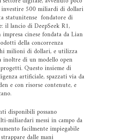
 settore digitale, avvenuto poco
investire 500 miliardi di dollari
ista statunitense fondatore di
le: il lancio di DeepSeek R1,
ma impresa cinese fondata da Lian
rodotti della concorrenza
i milioni di dollari, e utilizza
ta inoltre di un modello open
 progetti. Questo insieme di
ligenza artificiale, spazzati via da
den e con risorse contenute, e
icano.
nti disponibili possano
ulti-miliardari messi in campo da
strumento facilmente impiegabile
 strappare dalle mani