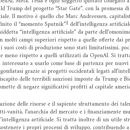
penAI, Meta, Tesla e ogni soggetto quotato collegato al
d Trump del progetto “Star Gate”, con la promessa di 
ficiale. Il motivo è quello che Marc Andreessen, capital
1
inito il “momento Sputnik”
dell’intelligenza artificia
osiddetta “intelligenza artificiale” da parte dell’omoni
molti campi superiori rispetto a quelle offerte dai p
 suoi costi di produzione sono stati limitatissimi, poch
te meno rispetto a quelli utilizzati da OpenAI. Si trat
a interessato a usarlo come base di partenza per nuovi
gonfiatasi grazie ai progetti occidentali legati all’intel
iscapito delle terribili sanzioni imposte da Trump e Bi
mette di negare significativi profitti al capitale amer
ione delle risorse e il sapiente sfruttamento dei tale
tti-vanità, l’anarchia del mercato e i finanziamente m
ntelligenza artificiale. Si tratta inoltre di un utile 
ostenere i propri processi di sviluppo, contribuendo a