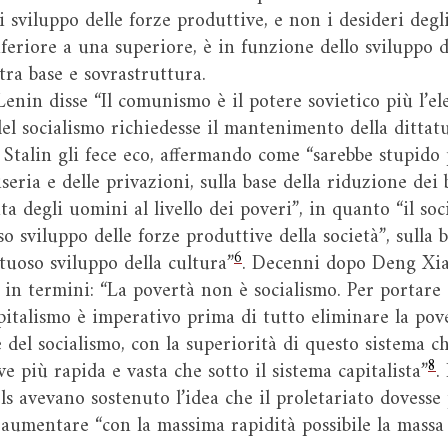
di sviluppo delle forze produttive, e non i desideri degl
feriore a una superiore, è in funzione dello sviluppo 
tra base e sovrastruttura.
in disse “Il comunismo è il potere sovietico più l’elet
el socialismo richiedesse il mantenimento della dittatu
 Stalin gli fece eco, affermando come “sarebbe stupido 
iseria e delle privazioni, sulla base della riduzione dei
ta degli uomini al livello dei poveri”, in quanto “il soc
o sviluppo delle forze produttive della società”, sulla 
6
tuoso sviluppo della cultura”
. Decenni dopo Deng Xia
in termini: “La povertà non è socialismo. Per portare a
apitalismo è imperativo prima di tutto eliminare la pov
 del socialismo, con la superiorità di questo sistema c
8
ve più rapida e vasta che sotto il sistema capitalista”
.
 avevano sostenuto l’idea che il proletariato dovesse 
e aumentare “con la massima rapidità possibile la massa