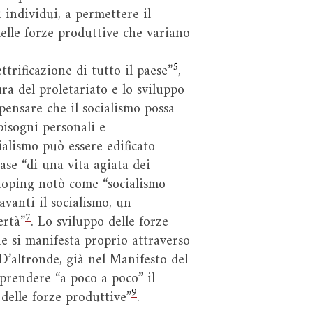
i individui, a permettere il
delle forze produttive che variano
5
trificazione di tutto il paese”
,
ra del proletariato e lo sviluppo
pensare che il socialismo possa
 bisogni personali e
ialismo può essere edificato
base “di una vita agiata dei
oping notò come “socialismo
vanti il socialismo, un
7
ertà”
. Lo sviluppo delle forze
he si manifesta proprio attraverso
 D’altronde, già nel Manifesto del
prendere “a poco a poco” il
9
 delle forze produttive”
.