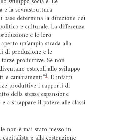
lo sviluppo sociale. Le
a e la sovrastruttura
di base determina la direzione dei
olitico e culturale. La differenza
 produzione e le loro
 aperto un’ampia strada alla
ti di produzione e le
e forze produttive. Se non
diventano ostacoli allo sviluppo
4
nti e cambiamenti”
. È infatti
rze produttive i rapporti di
to della stessa espansione
e a strappare il potere alle classi
iale non è mai stato messo in
 capitalista e alla costruzione