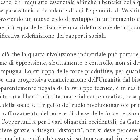
eare, è il requisito essenziale affinché i benefici della
se parassitaria e decadente di cui l’egemonia di Washi
favorendo un nuovo ciclo di sviluppo in un momento cr
e più equa delle risorse e una ridefinizione dei rappor
ficativa ridefinizione dei rapporti sociali.
ciò che la quarta rivoluzione industriale può portare s
rme di oppressione, sfruttamento e controllo, non si d
mpugna. Lo sviluppo delle forze produttive, per quanto
o una progressiva emancipazione dell’Umanità dal biso
pparentemente negata dallo sviluppo tecnico, è in realt
ta: una libertà più alta, materialmente creativa, resa 
, della società. Il rigetto del ruolo rivoluzionario e pr
rafforzamento del potere di classe delle forze reaziona
 l’opportunità per i vari oligarchi occidentali, da Gat
otere grazie a disegni “distopici”, non si deve perder
e, ma lottare affinché esso sia sottomesso agli interes