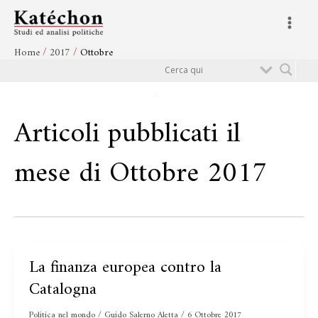
Vai
Main
al
Menu
contenuto
Home
2017
Ottobre
Cerca
Articoli pubblicati il
mese di Ottobre 2017
La finanza europea contro la
La
finanza
Catalogna
europea
contro
Politica nel mondo
/
Guido Salerno Aletta
/
6 Ottobre 2017