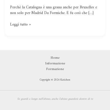
la
Perché la Catalogna è una grana anche per Bruxelles e
Catalogna
non solo per Madrid Da Formiche. E fu così che […]
Leggi tutto »
Home
Informazione
Formazione
Copyright © 2026 Katéchon
Se guardi a lungo nell'abisso,
anche l'abisso guarderà dentro di te