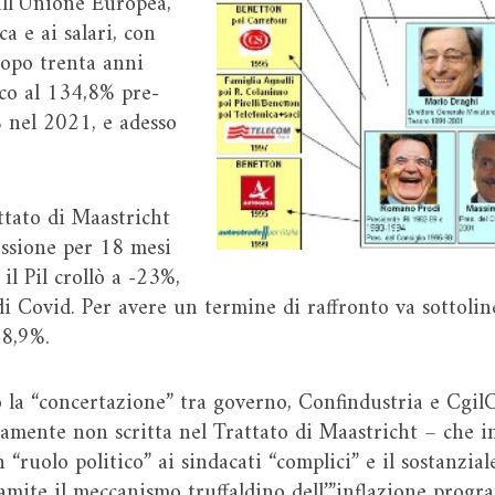
all’Unione Europea,
ca e ai salari, con
dopo trenta anni
lico al 134,8% pre-
 nel 2021, e adesso
ttato di Maastricht
essione per 18 mesi
il Pil crollò a -23%,
i Covid. Per avere un termine di raffronto va sottoli
 -8,9%.
 la “concertazione” tra governo, Confindustria e CgilC
iamente non scritta nel Trattato di Maastricht – che i
ruolo politico” ai sindacati “complici” e il sostanziale 
tramite il meccanismo truffaldino dell’”inflazione prog