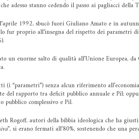
 che adesso stanno cedendo il passo ai pagliacci della 
ell’aprile 1992, sbucò fuori Giuliano Amato e in autun
lo fur proprio all’insegna del rispetto dei parametri di
).
nato un enorme salto di qualità all’Unione Europea, d
a.
etti (i “parametri”) senza alcun riferimento all’econom
e del rapporto tra deficit pubblico annuale e Pil; opp
to pubblico complessivo e Pil.
h Rogoff, autori della bibbia ideologica che ha giust
siva
”, si erano fermati all’80%, sostenendo che una per