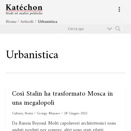
Vai
Main
al
Menu
contenuto
Home
Articoli
Urbanistica
Cerca
Urbanistica
Così Stalin ha trasformato Mosca in
Così
Stalin
una megalopoli
ha
trasformato
Cultura
,
Storia
/
Georgy Manaev
/
28 Giugno 2022
Mosca
Da Russia Beyond. Molti capolavori architettonici sono
in
andati perduti per sempre, altri sono stati rifatti,