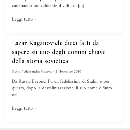
una
cambiando radicalmente il volto di […]
megalopoli
Leggi tutto »
Lazar Kaganovich: dieci fatti da
Lazar
Kaganovich:
sapere su uno degli uomini chiave
dieci
della storia sovietica
fatti
da
Storia
/
Aleksandra Guzeva
/
2 Novembre 2020
sapere
Da Russia Beyond. Fu un fedelissimo di Stalin, e per
su
questo, dopo la destalinizzazione, il suo nome è finito
uno
nel
degli
uomini
chiave
Leggi tutto »
della
storia
sovietica