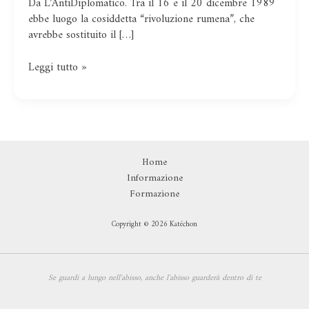
Da L’AntiDiplomatico. Tra il 16 e il 20 dicembre 1989
Romania,
ebbe luogo la cosiddetta “rivoluzione rumena”, che
oltre
avrebbe sostituito il […]
il
50%
dei
Leggi tutto »
romeni
nel
Paese
rimpiange
Ceausescu
Home
Informazione
Formazione
Copyright © 2026 Katéchon
Se guardi a lungo nell'abisso,
anche l'abisso guarderà dentro di te