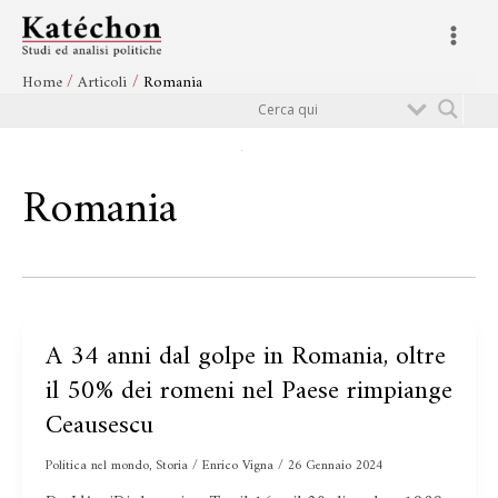
Vai
Main
al
Menu
contenuto
Home
Articoli
Romania
Cerca
Romania
A 34 anni dal golpe in Romania, oltre
A
34
il 50% dei romeni nel Paese rimpiange
anni
Ceausescu
dal
golpe
Politica nel mondo
,
Storia
/
Enrico Vigna
/
26 Gennaio 2024
in