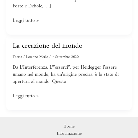
Nietzsche
Forte e Debole, […]
Leggi tutto »
La creazione del mondo
La
creazione
Teoria
/
Lorenzo Merlo
/
7 Settembre 2020
del
mondo
Da L’Interferenza. L’”esserci”, per Heidegger l’essere
umano nel mondo, ha un’origine precisa: è lo stato di
apertura al mondo. Questo
Leggi tutto »
Home
Informazione