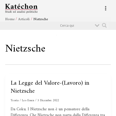
Vai
Main
al
Menu
contenuto
Home
Articoli
Nietzsche
Cerca
Nietzsche
La Legge del Valore-(Lavoro) in
La
Legge
Nietzsche
del
Valore-
Teoria
/
Leo Essen
/
5 Dicembre 2022
(Lavoro)
Da Coku. I Nietzsche non è un pensatore della
in
Differenza. Che Nietzsche non parta dalla Differenza tra