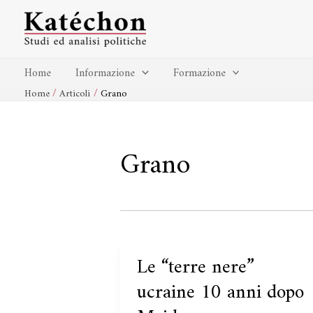
Vai
al
contenuto
Home
Informazione
Formazione
Home
Articoli
Grano
Grano
Le “terre nere”
Le
“terre
ucraine 10 anni dopo
nere”