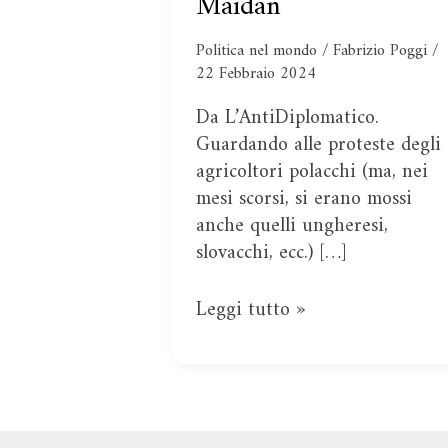
Maidan
ucraine
10
Politica nel mondo
/
Fabrizio Poggi
/
anni
22 Febbraio 2024
dopo
Da L’AntiDiplomatico.
Maidan
Guardando alle proteste degli
agricoltori polacchi (ma, nei
mesi scorsi, si erano mossi
anche quelli ungheresi,
slovacchi, ecc.) […]
Leggi tutto »