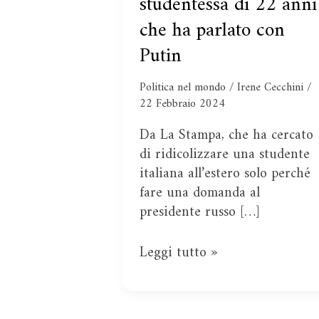
studentessa di 22 anni
Cecchini.
che ha parlato con
Breve
intervista
Putin
alla
studentessa
Politica nel mondo
/
Irene Cecchini
/
di
22 Febbraio 2024
22
Da La Stampa, che ha cercato
anni
di ridicolizzare una studente
che
italiana all’estero solo perché
ha
fare una domanda al
parlato
presidente russo […]
con
Putin
Leggi tutto »