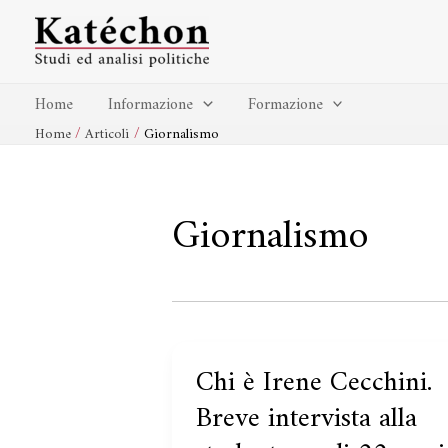
Vai
al
contenuto
Home
Informazione
Formazione
Home
Articoli
Giornalismo
Giornalismo
Chi è Irene Cecchini.
Chi
è
Breve intervista alla
Irene