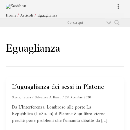
Vai
Main
al
Menu
Home
Articoli
Eguaglianza
contenuto
Cerca
Eguaglianza
L’uguaglianza dei sessi in Platone
L’uguaglianza
dei
Storia
,
Teoria
/
Salvatore A. Bravo
/
29 Dicembre 2020
sessi
in
Da L’Interferenza. Lombroso alle porte La
Platone
Repubblica (Πολιτεία) d Platone è un libro eterno,
perché pone problemi che l’umanità dibatte da […]