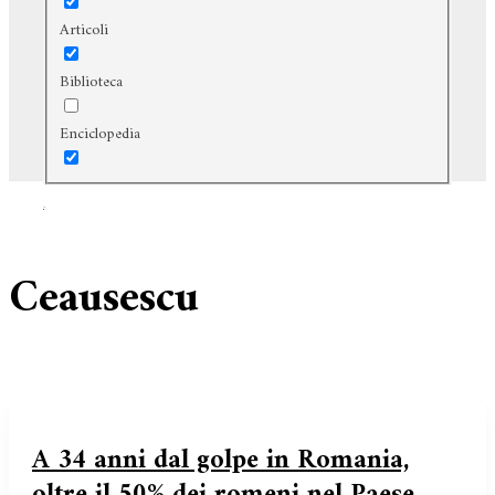
Articoli
Biblioteca
Enciclopedia
Cerca
Ceausescu
A 34 anni dal golpe in Romania,
oltre il 50% dei romeni nel Paese