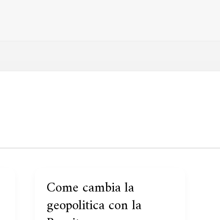
Come cambia la
Come
cambia
geopolitica con la
la