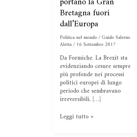
portano la Gran
sociali
Bretagna fuori
e
finanziarie
dall’Europa
che
portano
Politica nel mondo
/
Guido Salerno
la
Aletta
/
16 Settembre 2017
Gran
Da Formiche. La Brexit sta
Bretagna
evidenziando cesure sempre
fuori
più profonde nei processi
dall’Europa
politici europei di lungo
periodo che sembravano
irreversibili, […]
Leggi tutto »