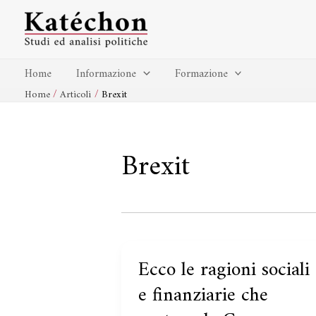
Vai
al
contenuto
Home
Informazione
Formazione
Home
Articoli
Brexit
Brexit
Ecco le ragioni sociali
Ecco
le
e finanziarie che
ragioni