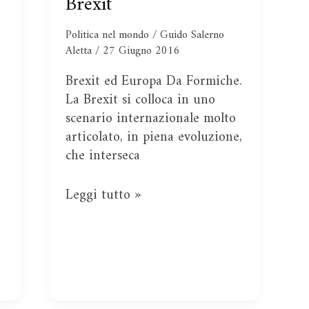
Brexit
geopolitica
con
Politica nel mondo
/
Guido Salerno
la
Aletta
/
27 Giugno 2016
Brexit
Brexit ed Europa Da Formiche.
La Brexit si colloca in uno
scenario internazionale molto
articolato, in piena evoluzione,
che interseca
Leggi tutto »