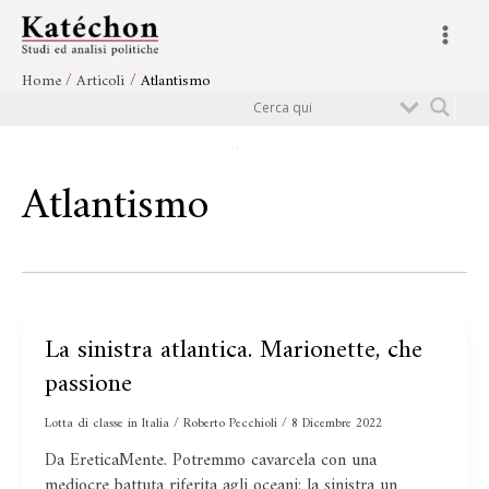
Vai
Main
al
Menu
contenuto
Home
Articoli
Atlantismo
Cerca
Atlantismo
La sinistra atlantica. Marionette, che
La
sinistra
passione
atlantica.
Marionette,
Lotta di classe in Italia
/
Roberto Pecchioli
/
8 Dicembre 2022
che
Da EreticaMente. Potremmo cavarcela con una
passione
mediocre battuta riferita agli oceani: la sinistra un