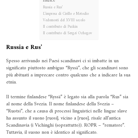
Indice
Russia e Rus’
L’impresa di Cirillo e Metodio
Vedomosti del XVIII secolo
Il contributo di Puškin
Il contributo di Sergei Ozhegov
Russia e Rus’
Spesso arrivando nei Paesi scandinavi ci si imbatte in un
significato piuttosto ambiguo “Ryssä”, che gli scandinavi sono
più abituati a imprecare contro qualcuno che a indicare la sua
etnia.
Il termine finlandese “Ryssä” è legato sia alla parola “Rus” sia
al nome della Svezia. Il nome finlandese della Svezia –
“Ruotsi”, che a causa di processi linguistici nelle lingue slave
ha assunto il suono [ruosi], vicino a [ruos], risale all’antica
Scandinavia (i Vichinghi (soprattutto)). RŌРR – “rematore”.
Tuttavia, il suono non è identico al significato.