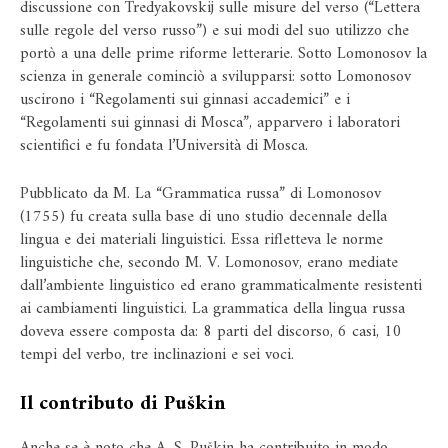
discussione con Tredyakovskij sulle misure del verso (“Lettera
sulle regole del verso russo”) e sui modi del suo utilizzo che
portò a una delle prime riforme letterarie. Sotto Lomonosov la
scienza in generale cominciò a svilupparsi: sotto Lomonosov
uscirono i “Regolamenti sui ginnasi accademici” e i
“Regolamenti sui ginnasi di Mosca”, apparvero i laboratori
scientifici e fu fondata l’Università di Mosca.
Pubblicato da M. La “Grammatica russa” di Lomonosov
(1755) fu creata sulla base di uno studio decennale della
lingua e dei materiali linguistici. Essa rifletteva le norme
linguistiche che, secondo M. V. Lomonosov, erano mediate
dall’ambiente linguistico ed erano grammaticalmente resistenti
ai cambiamenti linguistici. La grammatica della lingua russa
doveva essere composta da: 8 parti del discorso, 6 casi, 10
tempi del verbo, tre inclinazioni e sei voci.
Il contributo di Puškin
Anche se è noto che A. S. Puškin ha contribuito in modo