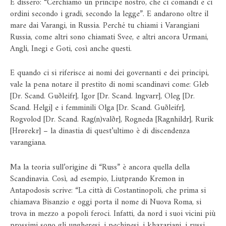
E dissero: “Cerchiamo un principe nostro, che ci comandi e ci
ordini secondo i gradi, secondo la legge”. E andarono oltre il
mare dai Varangi, in Russia. Perché tu chiami i Varangiani
Russia, come altri sono chiamati Svee, e altri ancora Urmani,
Angli, Inegi e Goti, così anche questi.
E quando ci si riferisce ai nomi dei governanti e dei principi,
vale la pena notare il prestito di nomi scandinavi come: Gleb
[Dr. Scand. Guðleifr], Igor [Dr. Scand. lngvarr], Oleg [Dr.
Scand. Helgi] e i femminili Olga [Dr. Scand. Guðleifr],
Rogvolod [Dr. Scand. Rag(n)valðr], Rogneda [Ragnhildr], Rurik
[Hrørekr] – la dinastia di quest’ultimo è di discendenza
varangiana.
Ma la teoria sull’origine di “Russ” è ancora quella della
Scandinavia. Così, ad esempio, Liutprando Kremon in
Antapodosis scrive: “La città di Costantinopoli, che prima si
chiamava Bisanzio e oggi porta il nome di Nuova Roma, si
trova in mezzo a popoli feroci. Infatti, da nord i suoi vicini più
prossimi sono gli ungheresi, i pechinesi, i khazariani, i russi