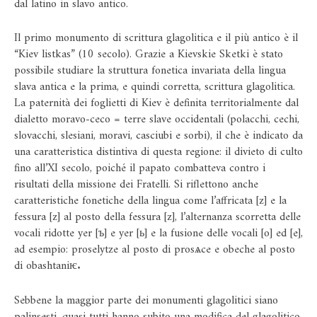
dal latino in slavo antico.
Il primo monumento di scrittura glagolitica e il più antico è il
“Kiev listkas” (10 secolo). Grazie a Kievskie Sketki è stato
possibile studiare la struttura fonetica invariata della lingua
slava antica e la prima, e quindi corretta, scrittura glagolitica.
La paternità dei foglietti di Kiev è definita territorialmente dal
dialetto moravo-ceco = terre slave occidentali (polacchi, cechi,
slovacchi, slesiani, moravi, casciubi e sorbi), il che è indicato da
una caratteristica distintiva di questa regione: il divieto di culto
fino all’XI secolo, poiché il papato combatteva contro i
risultati della missione dei Fratelli. Si riflettono anche
caratteristiche fonetiche della lingua come l’affricata [z] e la
fessura [z] al posto della fessura [z], l’alternanza scorretta delle
vocali ridotte yer [ъ] e yer [ь] e la fusione delle vocali [o] ed [e],
ad esempio: proselytze al posto di prosѧce e obeche al posto
di obashtaniѥ.
Sebbene la maggior parte dei monumenti glagolitici siano
palinsesti, quasi tutti hanno subito una modifica del glagolitico