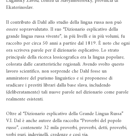
Lugansky Zavod, contea di Slavyanoserbsky, provincia di
Ekaterinoslav.
Il contributo di Dahl allo studio della lingua russa non può
essere sopravvalutato. Il suo “Dizionario esplicativo della
grande lingua russa vivente”, in più livelli e in più volumi, fu
raccolto per circa 50 anni a partire dal 1819. È noto che ogni
ora scriveva parole per il dizionario esplicativo. Lo strato
principale della ricerca lessicografica era la lingua popolare,
colorata dalle caratteristiche regionali. Avendo svolto questo
lavoro scientifico, non sorprende che Dahl fosse un
ammiratore del purismo linguistico e si proponesse di
sradicare i prestiti librari dalla base slava, includendo
(deliberatamente) tali nuove parole nel dizionario come parole
realmente esistenti.
Oltre al “Dizionario esplicativo della Grande Lingua Russa”
V.I. Dal è anche autore della raccolta “Proverbi del popolo
russo”, contenente 32 mila proverbi, proverbi, detti, proverbi,
verbi puri, indovinelli, credenze e così via.