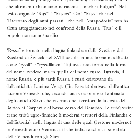
che altrimenti chiamiamo normanni, e anche i bulgari”. Nel
testo originale “Rus’” è “Rusios”. Cioè “Russ” che nel
“Racconto degli anni passati”, che nell’”Antapodosis” non ha
alcun atteggiamento nei confronti della Russia. “Rus” è il
popolo normanno/nordico.
“Ryssä” è tornato nella lingua finlandese dalla Svezia e dal
Ryssland di Świeck nel XVIII secolo in una forma modificata
come “ryssä” e “ryssäläinen”. Tuttavia, non tornò nella forma
del nome svedese, ma in quella del nome russo. Tuttavia, il
nome Russia, e più tardi Russia, i russi esistevano fin
dall’antichità. L’anima Venäjä (Fin. Russia) derivava dall’antica
nazione Veneads, che, secondo una versione, era l’antenato
degli antichi Slavi, che vivevano nei territori dalla costa del
Baltico ai Carpazi e al basso corso del Danubio. Le tribù vicine
erano tribù ugro-finniche (i moderni territori della Finlandia e
dell’Estonia), nella lingua di una delle quali (l’estone moderno)
le Veneadi erano Venemaa, il che indica anche la parentela
delle Veneadi con gli Slavi.