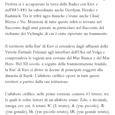
Profeta si è accaparrato la terra delle Radici con Kiev e
nell’883-885 ha subordinato anche Drevlyan, Nordici e
Radimich. Tra le tribù ugro-finniche c’erano anche Chud,
Merya e Vse. Menzioni di tutte queste tribù si trovano nel
Racconto degli anni passati, in particolare nel Racconto del
richiamo dei Vichinghi, di cui è stato riportato un frammento.
Il territorio della Rus’ di Kiev si estendeva dagli affluenti della
Vistola (l’attuale Polonia) agli interfluvi dell’Oka sul Volga e
comprendeva le regioni non sovrane del Mar Bianco e del Mar
Nero. Nel XII secolo, a seguito della frammentazione feudale,
la Rus’ di Kiev si divise in decine di principati soggetti alla
dinastia di Rurik. L’alfabeto cirillico operò in tutti questi
territori a partire dalla sua istituzione.
L’alfabeto cirillico, nelle prime versioni, contava 43 lettere, tra
le quali le solite lettere di un alfabeto erano: Zelo, e decimale,
omega, yer, yat, A iotato, Ѥ (E iotato), Ѧ (yus piccolo), Ѫ
(yus grande), Ѩ (yus piccolo iotato), Ѭ (yus grande iotato),