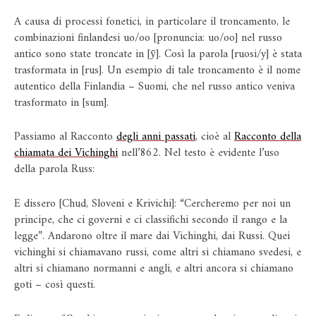
A causa di processi fonetici, in particolare il troncamento, le
combinazioni finlandesi uo/oo [pronuncia: uo/oo] nel russo
antico sono state troncate in [ӯ]. Così la parola [ruosi/y] è stata
trasformata in [rus]. Un esempio di tale troncamento è il nome
autentico della Finlandia – Suomi, che nel russo antico veniva
trasformato in [sum].
Passiamo al Racconto
degli anni passati
, cioè al
Racconto della
chiamata dei Vichinghi
nell’862. Nel testo è evidente l’uso
della parola Russ:
E dissero [Chud, Sloveni e Krivichi]: “Cercheremo per noi un
principe, che ci governi e ci classifichi secondo il rango e la
legge”. Andarono oltre il mare dai Vichinghi, dai Russi. Quei
vichinghi si chiamavano russi, come altri si chiamano svedesi, e
altri si chiamano normanni e angli, e altri ancora si chiamano
goti – così questi.