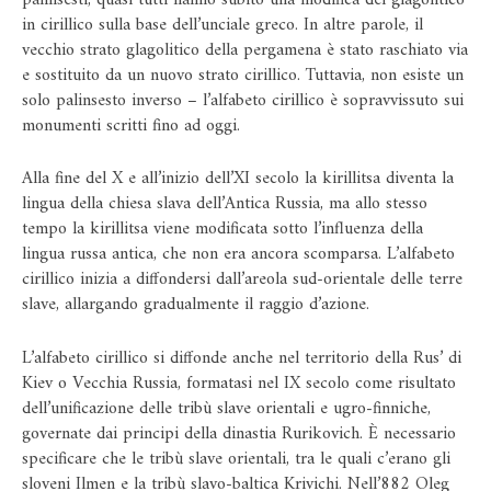
in cirillico sulla base dell’unciale greco. In altre parole, il
vecchio strato glagolitico della pergamena è stato raschiato via
e sostituito da un nuovo strato cirillico. Tuttavia, non esiste un
solo palinsesto inverso – l’alfabeto cirillico è sopravvissuto sui
monumenti scritti fino ad oggi.
Alla fine del X e all’inizio dell’XI secolo la kirillitsa diventa la
lingua della chiesa slava dell’Antica Russia, ma allo stesso
tempo la kirillitsa viene modificata sotto l’influenza della
lingua russa antica, che non era ancora scomparsa. L’alfabeto
cirillico inizia a diffondersi dall’areola sud-orientale delle terre
slave, allargando gradualmente il raggio d’azione.
L’alfabeto cirillico si diffonde anche nel territorio della Rus’ di
Kiev o Vecchia Russia, formatasi nel IX secolo come risultato
dell’unificazione delle tribù slave orientali e ugro-finniche,
governate dai principi della dinastia Rurikovich. È necessario
specificare che le tribù slave orientali, tra le quali c’erano gli
sloveni Ilmen e la tribù slavo-baltica Krivichi. Nell’882 Oleg