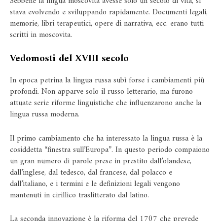
Sebbene la lingua moscovita avesse solo un secolo di vita, si
stava evolvendo e sviluppando rapidamente. Documenti legali,
memorie, libri terapeutici, opere di narrativa, ecc. erano tutti
scritti in moscovita.
Vedomosti del XVIII secolo
In epoca petrina la lingua russa subì forse i cambiamenti più
profondi. Non apparve solo il russo letterario, ma furono
attuate serie riforme linguistiche che influenzarono anche la
lingua russa moderna.
Il primo cambiamento che ha interessato la lingua russa è la
cosiddetta “finestra sull’Europa”. In questo periodo compaiono
un gran numero di parole prese in prestito dall’olandese,
dall’inglese, dal tedesco, dal francese, dal polacco e
dall’italiano, e i termini e le definizioni legali vengono
mantenuti in cirillico traslitterato dal latino.
La seconda innovazione è la riforma del 1707 che prevede