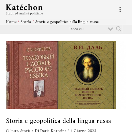
Vai
Navigazione
Main
al
articoli
Menu
contenuto
Home
Storia
Storia e geopolitica della lingua russa
Cerca
Storia e geopolitica della lingua russa
Cultura
,
Storia
/ Di
Daria Korotina
/
1 Giugno 2023