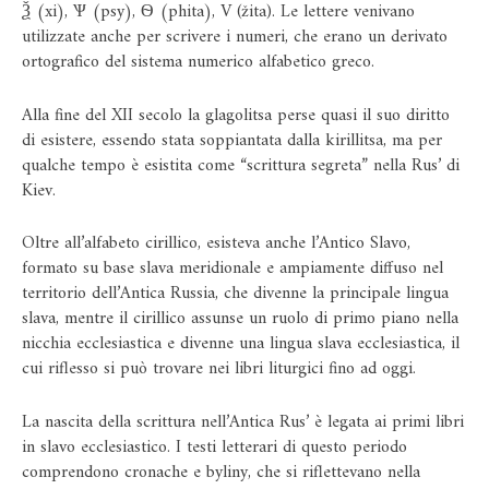
Ѯ (xi), Ѱ (psy), Ѳ (phita), V (žita). Le lettere venivano
utilizzate anche per scrivere i numeri, che erano un derivato
ortografico del sistema numerico alfabetico greco.
Alla fine del XII secolo la glagolitsa perse quasi il suo diritto
di esistere, essendo stata soppiantata dalla kirillitsa, ma per
qualche tempo è esistita come “scrittura segreta” nella Rus’ di
Kiev.
Oltre all’alfabeto cirillico, esisteva anche l’Antico Slavo,
formato su base slava meridionale e ampiamente diffuso nel
territorio dell’Antica Russia, che divenne la principale lingua
slava, mentre il cirillico assunse un ruolo di primo piano nella
nicchia ecclesiastica e divenne una lingua slava ecclesiastica, il
cui riflesso si può trovare nei libri liturgici fino ad oggi.
La nascita della scrittura nell’Antica Rus’ è legata ai primi libri
in slavo ecclesiastico. I testi letterari di questo periodo
comprendono cronache e byliny, che si riflettevano nella