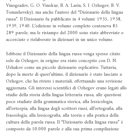
Vinogradov, G. O. Vinokur, B. A. Larin, S. I. Ozhegov, B. V.
Tomashevsky), ma anche l’autore del “Dizionario della lingua
russa”. Il Dizionario fu pubblicato in 4 volumi: 1935, 1938,
1939, 1940. L’edizione in volume completo conteneva 85
289 parole, ma le ristampe del 2000 sono state abbreviate o
accorciate e rielaborate in dizionari in un unico volume.
Sebbene il Dizionario della lingua russa venga spesso citato
solo da Ozhegov, in origine era stato concepito con D. N.
Ushakov come un piccolo dizionario esplicativo. Tuttavia,
dopo la morte di quest’ultimo, il dizionario è stato lasciato a
Ozhegov, che ha rivisto i materiali, effettuando una revisione
aggiornata. Gli interessi scientifici di Ozhegov erano legati allo
studio della storia della lingua letteraria russa, alle questioni
poco studiate della grammatica storica, alla lessicologia,
all’ortoepia, alla lingua degli scrittori russi, all’ortografia, alla
fraseologia, alla lessicografia, alla teoria e alla pratica della
cultura della parola russa. Il “Dizionario della lingua russa” è
composto da 50.000 parole e alla sua prima compilazione