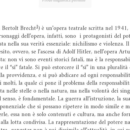
Frode linguistica perenne
1
i Bertolt Brecht
) è un’opera teatrale scritta nel 1941
rsonaggi dell’opera, infatti, sono i protagonisti del po
ta nella sua verità essenziale: nichilismo e violenza. Il
to, ovvero, se l’ascesa di Adolf Hitler, nell’opera Artur
osta: non vi sono eventi storici fatali, ma è la responsa
e il “sì” fatale. Si può estorcere il “sì” in una pluralit
la provvidenza, e si può abdicare ad ogni responsabilit
 molti, la quale ci pone il problema della responsabili
ta nelle stelle o nella natura, ma nella volontà dei sin
al senso, è fondamentale. La guerra all’istruzione, la su
ponenziale che si possano ripetere in modo simile e ma
erle, essa non è solo contenuti e cultura, ma anche for
 alla lotta condivisa. La rappresentazione del potere naz