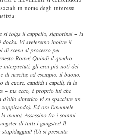
 partiti e movimenti si contendono
 sociali in nome degli interessi
stizia:
 si tolga il cappello, signorina! – la
i docks. Vi sveleremo inoltre il
i di scena al processo per
 Ernesto Roma! Quindi il quadro
 interpretati, gli eroi più noti dei
e e di nascita; ad esempio, il buono,
di cuore, candidi i capelli, fa la
ra – ma ecco, è proprio lui che
 d’olio sintetico vi sa spacciare un
ra zoppicando). Ed ora Emanuele
on la mano). Assassino fra i sommi
angster di tutti i gangster! Il
e stupidaggini! (Ui si presenta