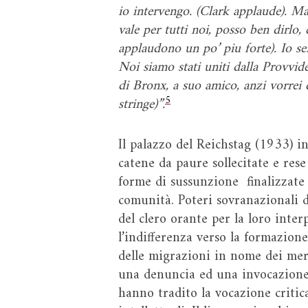
io intervengo. (Clark applaude). Ma
vale per tutti noi, posso ben dirlo,
applaudono un po’ piu forte). Io se
Noi siamo stati uniti dalla Provvi
di Bronx, a suo amico, anzi vorrei 
5
stringe)”.
Il palazzo del Reichstag (1933) i
catene da paure sollecitate e res
forme di sussunzione finalizzate 
comunità. Poteri sovranazionali d
del clero orante per la loro inte
l’indifferenza verso la formazion
delle migrazioni in nome dei merc
una denuncia ed una invocazione a
hanno tradito la vocazione critica