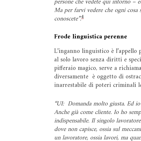
persone che vedete qui intorno – ed
Ma per farvi vedere che ogni cosa sa
4
conoscete”.
Frode linguistica perenne
L’inganno linguistico è l’appello 
al solo lavoro senza diritti e spe
pifferaio magico, serve a richiam
diversamente è oggetto di ostraci
inarrestabile di poteri criminali l
“UI: Domanda molto giusta. Ed io ri
Anche già come cliente. Io ho sempr
indispensabile. Il singolo lavorator
dove non capisce, ossia sul meccanis
un lavoratore, ossia lavori, ma qua