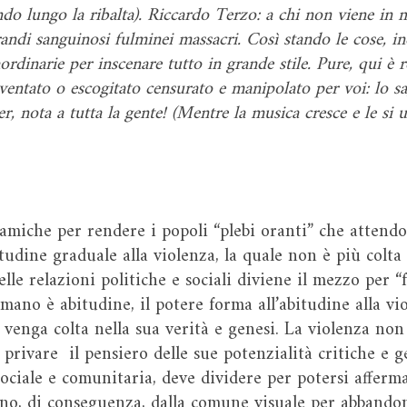
do lungo la ribalta). Riccardo Terzo: a chi non viene in
randi sanguinosi fulminei massacri. Così stando le cose, inc
rdinarie per inscenare tutto in grande stile. Pure, qui è r
ventato o escogitato censurato e manipolato per voi: lo sa
, nota a tutta la gente! (Mentre la musica cresce e le si u
namiche per rendere i popoli “plebi oranti” che attendo
itudine graduale alla violenza, la quale non è più colta 
le relazioni politiche e sociali diviene il mezzo per “f
mano è abitudine, il potere forma all’abitudine alla vi
venga colta nella sua verità e genesi. La violenza non 
e privare il pensiero delle sue potenzialità critiche e g
 sociale e comunitaria, deve dividere per potersi affer
no, di conseguenza, dalla comune visuale per abbandon