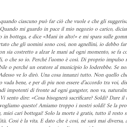
 quando ciascuno può far ciò che vuole e che gli suggerisce
s. Quando mi guardo in pace il mio negozio o carico, dici
o in bottega, e dice «Mani in alto!» e mi spara sulle go
rtato che gli uomini sono così, non agnellini, io debbo f
non sia costretto a alzar le mani ad ogni momento, se fa 
oli, o che so io. Perché l’uomo è così. Di proprio impuls
ile o perché un oratore al municipio lo loderebbe. Se non s
 Adesso ve lo dirò. Una cosa innanzi tutto. Non quello che 
to vada bene, e per di piu non essere d’accordo tra voi, di
ndi impotenti di fronte ad ogni gangster, non va, natural
. Vi sento dire: «Cosa bisognerà sacrificare? Soldi? Dare il 
ogliamo questo! Amiamo troppo i nostri soldi! Se la prote
 miei cari bottegai! Solo la morte è gratis, tutto il resto 
llità. Cosi è la vita. E dato che è cosi, né sarà mai diversa,