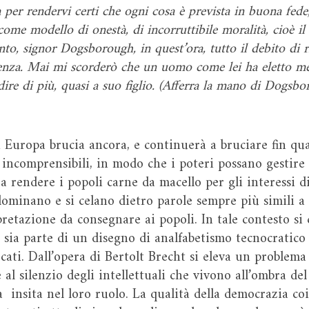
 per rendervi certi che ogni cosa è prevista in buona fede
 come modello di onestà, di incorruttibile moralità, cioè 
nto, signor Dogsborough, in quest’ora, tutto il debito di r
denza. Mai mi scorderò che un uomo come lei ha eletto me,
dire di più, quasi a suo figlio. (Afferra la mano di Dogsb
n Europa brucia ancora, e continuerà a bruciare fin qu
e incomprensibili, in modo che i poteri possano gestire 
a rendere i popoli carne da macello per gli interessi di
ominano e si celano dietro parole sempre più simili a 
rpretazione da consegnare ai popoli. In tale contesto s
e sia parte di un disegno di analfabetismo tecnocratico
ati. Dall’opera di Bertolt Brecht si eleva un problema
l silenzio degli intellettuali che vivono all’ombra de
 insita nel loro ruolo. La qualità della democrazia coi