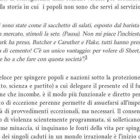
lla storia in cui i popoli non sono che servi al servizio
state come il sacchetto di salati, esposto dal barista 
 mercato, stimoli la sete. (Pausa). Non mi piace l’inchiesta
Clark ha preso, Butcher e Caruther e Flake, tutti hanno pre
a di cemento! C’è un unico vantaggio: per volere di Sheet,
3
e ho a che fare con questa società”.
eloce per spingere popoli e nazioni sotto la protezion
ato, scienza e partito) a cui delegare il presente ed il 
ne che incombe, è il modo più funzionale e diretto per
o di eccezione perenne permette di assuefarsi all’imposs
di provvedimenti eccezionali, ma necessari. Il consenso
o di violenza scientemente programmata, si solleticano
ome minaccia, si inquinano le fonti della vita per spin
ne dei singoli caduti in un mondo irrazionale è l’inizio