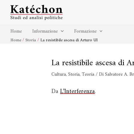
Vai
Navigazione
al
articoli
contenuto
Home
Informazione
Formazione
Home
Storia
La resistibile ascesa di Arturo UI
La resistibile ascesa di 
Cultura
,
Storia
,
Teoria
/ Di
Salvatore A. B
Da
L’Interferenza
.