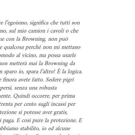
 l’egoismo, significa che tutti son
amo, sul mio camion i cavoli o che
mme con la Browning, non può
are qualcosa perché non mi mettano
comodo al vicino, ma possa usarle
o non metterà mai la Browning da
paro io, spara l’altro! È la logica.
finora avete fatto. Sedere pigri
spersi, senza una robusta
mente. Quindi occorre, per prima
trenta per cento sugli incassi per
zione si potesse aver gratis,
si paga. E cosi pure la protezione. E
 abbiamo stabilito, io ed alcune