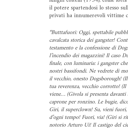
lunghi coltelli (1934), come lotta
il potere spartendosi lo stesso sul
privati ha innumerevoli vittime c
“Butttafuori: Oggi, spettabile pubbli
cavalcata storica dei gangster! Cont
testamento e la confessione di Dogs
l’incendio dei magazzini! Il caso D
finale, con luminaria: i gangster che
nostri bassifondi. Ne vedrete di mort
il vecchio, onesto Dogsborough! (Il 
tua reverenza, vecchio corrotto! (I
viene… (Givola si presenta davanti a
caprone per ronzino. Le bugie, dico
Giri, il superclown! Su, vieni fuori
d’ogni tempo! Fuori, via! (Giri si rit
notorio Arturo Ui! Il castigo del cie