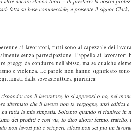
 altre ancora stanno fuori – di prestarvi la nostra prote
rà fatta su base commerciale, è presente il signor Clark, d
perenne ai lavoratori, tutti sono al capezzale dei lavor
cialmente senza partecipazione. L’appello ai lavoratori h
are greggi da condurre nell’abisso, ma se qualche elem
smo e violenza. Le parole non hanno significato sono 
egittimati dalla sovrastruttura giuridica:
spondo: con il lavoratore, lo si apprezzi o no, nel mondo
e affermato che il lavoro non fa vergogna, anzi edifica e d
e ha tutta la mia simpatia. Soltanto quando si riunisce in 
mo dei profitti e cosi via, io dico allora: fermo, fratell
ndo non lavori più e scioperi, allora non sei piu un lavor