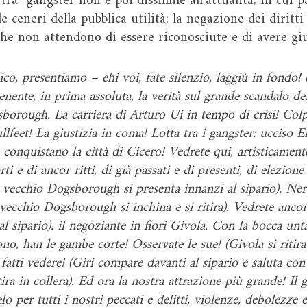
 tra gangster non è poi dissimile all’attualità, in cui
le ceneri della pubblica utilità; la negazione dei diritti
he non attendono di essere riconosciute e di avere giu
co, presentiamo – ehi voi, fate silenzio, laggiù in fondo! e
enente, in prima assoluta, la verità sul grande scandalo de
borough. La carriera di Arturo Ui in tempo di crisi! Colp
ullfeet! La giustizia in coma! Lotta tra i gangster: ucciso
 conquistano la città di Cicero! Vedrete qui, artisticamente
i e di ancor ritti, di già passati e di presenti, di elezion
vecchio Dogsborough si presenta innanzi al sipario). Nero 
l vecchio Dogsborough si inchina e si ritira). Vedrete anco
l sipario). il negoziante in fiori Givola. Con la bocca unta
no, han le gambe corte! Osservate le sue! (Givola si riti
, fatti vedere! (Giri compare davanti al sipario e saluta c
ira in collera). Ed ora la nostra attrazione più grande! Il g
lo per tutti i nostri peccati e delitti, violenze, debolezze 